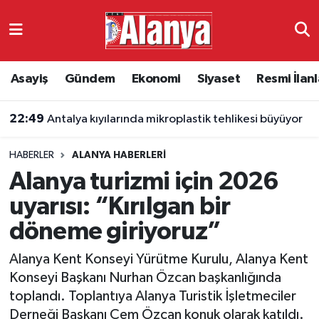
Asayiş
Antalya Nöbetçi Eczaneler
Asayiş
Gündem
Ekonomi
Siyaset
Resmi İlanl
Gündem
Antalya Hava Durumu
22:49
Antalya kıyılarında mikroplastik tehlikesi büyüyor
Ekonomi
Antalya Namaz Vakitleri
HABERLER
ALANYA HABERLERI
Siyaset
Antalya Trafik Yoğunluk Haritası
Alanya turizmi için 2026
Resmi İlanlar
Süper Lig Puan Durumu ve Fikstür
uyarısı: “Kırılgan bir
döneme giriyoruz”
Alanyaspor
Tüm Manşetler
Alanya Kent Konseyi Yürütme Kurulu, Alanya Kent
Turizm
Son Dakika Haberleri
Konseyi Başkanı Nurhan Özcan başkanlığında
toplandı. Toplantıya Alanya Turistik İşletmeciler
E-Gazete
Haber Arşivi
Derneği Başkanı Cem Özcan konuk olarak katıldı.