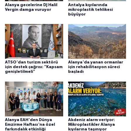
Alanya gecelerine DJ Halil
Antalya kıyılarında
Vergin damga vuruyor
mikroplastik tehlikesi
büyüyor
ATSO'dan turizm sektörü
Alanya'da yanan ormanlar
için destek çağrısı: "Kapsam
için rehabilitasyon süreci
genişletilmeli"
başladı
Alanya EAH'den Dünya
Akdeniz alarm veriyor:
Emzirme Haftası'na özel
Mikroplastikler Alanya
farkındalık etkinliği
kıyılarına taşınıyor