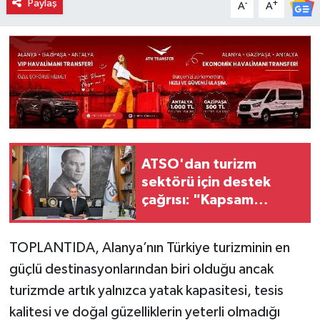
Paylaş
-
+
A
A
ATSO'dan turizm
sektörü için destek
çağrısı: "Kapsam
genişletilmeli"
TOPLANTIDA, Alanya’nın Türkiye turizminin en
güçlü destinasyonlarından biri olduğu ancak
turizmde artık yalnızca yatak kapasitesi, tesis
kalitesi ve doğal güzelliklerin yeterli olmadığı