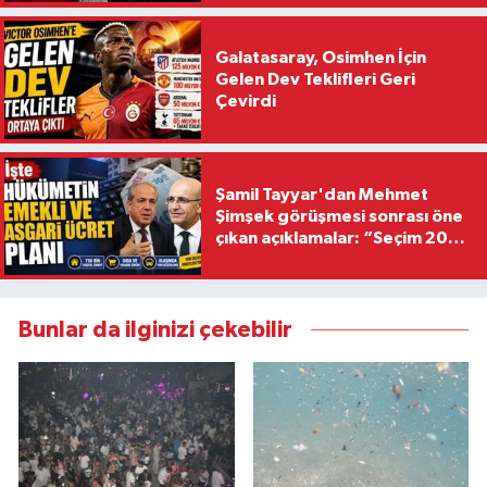
Galatasaray, Osimhen İçin
Gelen Dev Teklifleri Geri
Çevirdi
Şamil Tayyar'dan Mehmet
Şimşek görüşmesi sonrası öne
çıkan açıklamalar: “Seçim 2028
hedefiyle planlanıyor
Bunlar da ilginizi çekebilir