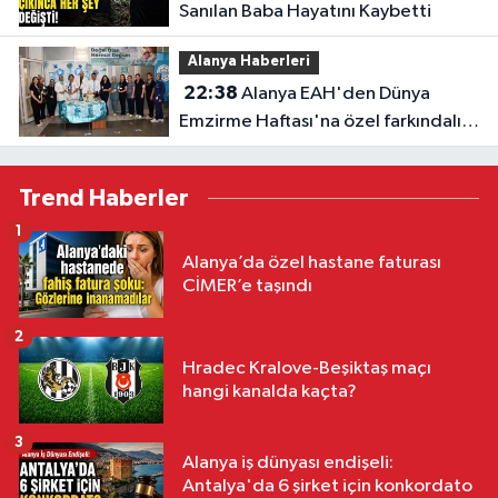
Sanılan Baba Hayatını Kaybetti
Alanya Haberleri
22:38
Alanya EAH'den Dünya
Emzirme Haftası'na özel farkındalık
etkinliği
Trend Haberler
1
Alanya’da özel hastane faturası
CİMER’e taşındı
2
Hradec Kralove-Beşiktaş maçı
hangi kanalda kaçta?
3
Alanya iş dünyası endişeli:
Antalya'da 6 şirket için konkordato