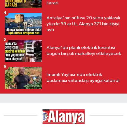
kararı
4
Antalya'nın nüfusu 20 yılda yaklaşık
yüzde 55 arttı, Alanya 371 bin kişiyi
aştı
5
Alanya'da planlı elektrik kesintisi
bugün birçok mahalleyi etkileyecek
6
İmamlı Yaylası'nda elektrik
budaması vatandaşı ayağa kaldırdı