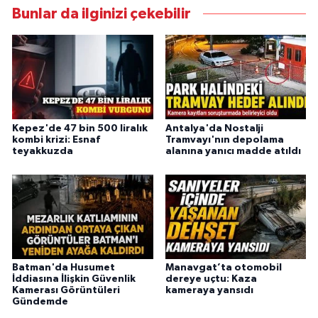
Bunlar da ilginizi çekebilir
Kepez'de 47 bin 500 liralık
Antalya'da Nostalji
kombi krizi: Esnaf
Tramvayı'nın depolama
teyakkuzda
alanına yanıcı madde atıldı
Batman'da Husumet
Manavgat’ta otomobil
İddiasına İlişkin Güvenlik
dereye uçtu: Kaza
Kamerası Görüntüleri
kameraya yansıdı
Gündemde