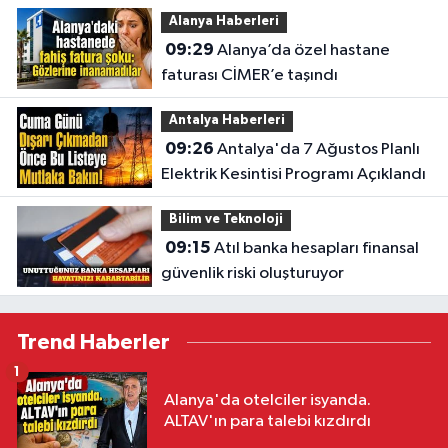
etkileyecek
Alanya Haberleri
09:29
Alanya’da özel hastane
faturası CİMER’e taşındı
Antalya Haberleri
09:26
Antalya'da 7 Ağustos Planlı
Elektrik Kesintisi Programı Açıklandı
Bilim ve Teknoloji
09:15
Atıl banka hesapları finansal
güvenlik riski oluşturuyor
Trend Haberler
1
Alanya'da otelciler isyanda.
ALTAV'ın para talebi kızdırdı