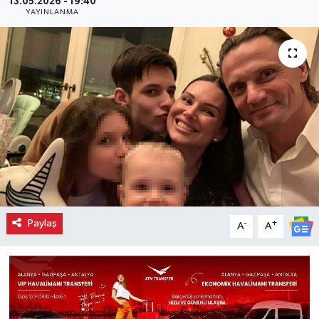
13.05.2026 - 19:40
YAYINLANMA
Paylaş
-
+
A
A