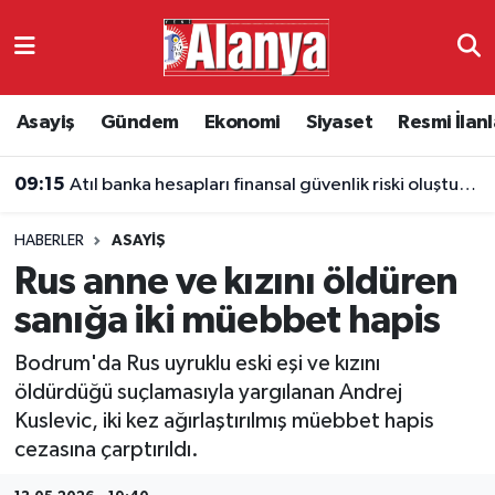
Asayiş
Antalya Nöbetçi Eczaneler
Asayiş
Gündem
Ekonomi
Siyaset
Resmi İlanl
Gündem
Antalya Hava Durumu
09:15
Atıl banka hesapları finansal güvenlik riski oluşturuyor
Ekonomi
Antalya Namaz Vakitleri
HABERLER
ASAYIŞ
Siyaset
Antalya Trafik Yoğunluk Haritası
Rus anne ve kızını öldüren
Resmi İlanlar
Süper Lig Puan Durumu ve Fikstür
sanığa iki müebbet hapis
Bodrum'da Rus uyruklu eski eşi ve kızını
Alanyaspor
Tüm Manşetler
öldürdüğü suçlamasıyla yargılanan Andrej
Kuslevic, iki kez ağırlaştırılmış müebbet hapis
Turizm
Son Dakika Haberleri
cezasına çarptırıldı.
E-Gazete
Haber Arşivi