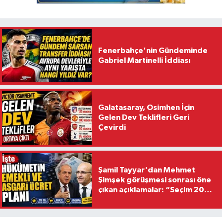
Fenerbahçe'nin Gündeminde
Gabriel Martinelli İddiası
Galatasaray, Osimhen İçin
Gelen Dev Teklifleri Geri
Çevirdi
Şamil Tayyar'dan Mehmet
Şimşek görüşmesi sonrası öne
çıkan açıklamalar: “Seçim 2028
hedefiyle planlanıyor