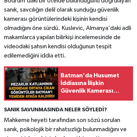
Bodrum'daki bir otelde bulunduğunu doğrulayan
sanık, savcılığın delil olarak sunduğu güvenlik
kamerası görüntülerindeki kişinin kendisi
olmadığını öne sürdü. Kuslevic, Almanya'daki adli
makamlarca yapılan bilirkişi incelemesinde de
videodaki şahsın kendisi olduğunun tespit
edilemediğini iddia etti.
Batman'da Husumet
İddiasına İlişkin
Güvenlik Kamerası
Görüntüleri Gündemde
SANIK SAVUNMASINDA NELER SÖYLEDİ?
Mahkeme heyeti tarafından son sözü sorulan
sanık, psikolojik bir rahatsızlığı bulunmadığını ve