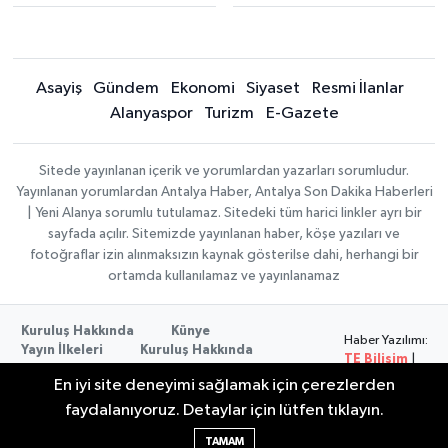
Asayiş
Gündem
Ekonomi
Siyaset
Resmi İlanlar
Alanyaspor
Turizm
E-Gazete
Sitede yayınlanan içerik ve yorumlardan yazarları sorumludur.
Yayınlanan yorumlardan Antalya Haber, Antalya Son Dakika Haberleri
| Yeni Alanya sorumlu tutulamaz. Sitedeki tüm harici linkler ayrı bir
sayfada açılır. Sitemizde yayınlanan haber, köşe yazıları ve
fotoğraflar izin alınmaksızın kaynak gösterilse dahi, herhangi bir
ortamda kullanılamaz ve yayınlanamaz
Kuruluş Hakkında
Künye
Haber Yazılımı:
Yayın İlkeleri
Kuruluş Hakkında
TE Bilişim
|
Düzeltme Politikası
Veri Politikası
Copyright ©
En iyi site deneyimi sağlamak için çerezlerden
Kullanım Şartları
2026
faydalanıyoruz. Detaylar için lütfen tıklayın.
TAMAM