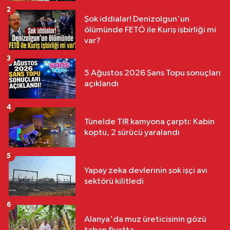
2
Şok iddialar! Denizolgun'un
ölümünde FETÖ ile Kuriş işbirliği mi
var?
3
5 Ağustos 2026 Şans Topu sonuçları
açıklandı
4
Tünelde TIR kamyona çarptı: Kabin
koptu, 2 sürücü yaralandı
5
Yapay zeka devlerinin şok işçi avı
sektörü kilitledi
6
Alanya'da muz üreticisinin gözü