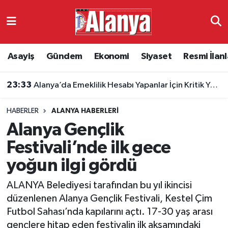
Asayiş
Antalya Nöbetçi Eczaneler
Asayiş
Gündem
Ekonomi
Siyaset
Resmi İlanl
Gündem
Antalya Hava Durumu
23:33
Alanya’da Emeklilik Hesabı Yapanlar İçin Kritik Yaş Şartları
Ekonomi
Antalya Namaz Vakitleri
HABERLER
ALANYA HABERLERI
Siyaset
Antalya Trafik Yoğunluk Haritası
Alanya Gençlik
Resmi İlanlar
Süper Lig Puan Durumu ve Fikstür
Festivali’nde ilk gece
yoğun ilgi gördü
Alanyaspor
Tüm Manşetler
ALANYA Belediyesi tarafından bu yıl ikincisi
Turizm
Son Dakika Haberleri
düzenlenen Alanya Gençlik Festivali, Kestel Çim
Futbol Sahası’nda kapılarını açtı. 17-30 yaş arası
E-Gazete
Haber Arşivi
gençlere hitap eden festivalin ilk akşamındaki