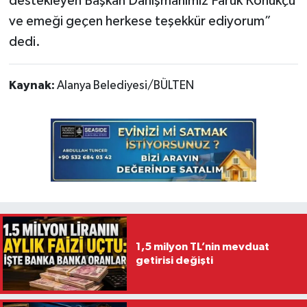
destekleyen Başkan Danışmanımız Faruk Konukçu
ve emeği geçen herkese teşekkür ediyorum”
dedi.
Kaynak:
Alanya Belediyesi/BÜLTEN
1,5 milyon TL’nin mevduat
getirisi değişti