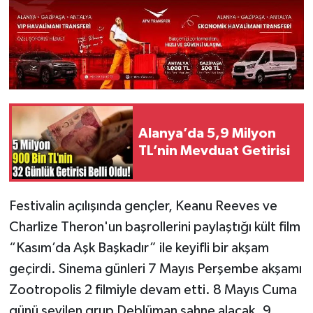
Alanya’da 5,9 Milyon
TL’nin Mevduat Getirisi
Festivalin açılışında gençler, Keanu Reeves ve
Charlize Theron'un başrollerini paylaştığı kült film
“Kasım’da Aşk Başkadır” ile keyifli bir akşam
geçirdi. Sinema günleri 7 Mayıs Perşembe akşamı
Zootropolis 2 filmiyle devam etti. 8 Mayıs Cuma
günü sevilen grup Deblüman sahne alacak. 9