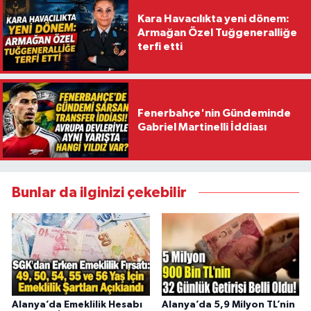
Kara Havacılıkta yeni dönem:
Armağan Özel Tuğgeneralliğe
terfi etti
Fenerbahçe'nin Gündeminde
Gabriel Martinelli İddiası
Bunlar da ilginizi çekebilir
Alanya’da Emeklilik Hesabı
Alanya’da 5,9 Milyon TL’nin