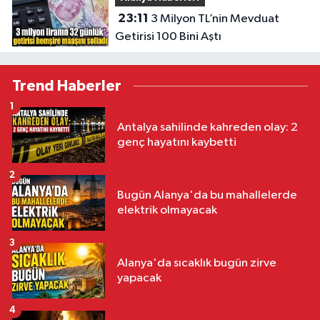
23:11
3 Milyon TL’nin Mevduat
Getirisi 100 Bini Aştı
Trend Haberler
1
Antalya sahilinde kahreden olay: 2
genç hayatını kaybetti
2
Bugün Alanya'da bu mahallelerde
elektrik olmayacak
3
Alanya'da sıcaklık bugün zirve
yapacak
4