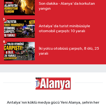
Son dakika - Alanya'da korkutan
yangın
5
Antalya'da turist minibüsüyle
otomobil çarpıştı: 10 yaralı
6
İki yolcu otobüsü çarpıştı, 8 ölü, 25
yaralı
Antalya'nın köklü medya gücü Yeni Alanya, şehrin her