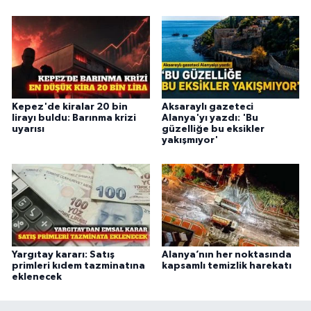
Kepez'de kiralar 20 bin
Aksaraylı gazeteci
lirayı buldu: Barınma krizi
Alanya'yı yazdı: 'Bu
uyarısı
güzelliğe bu eksikler
yakışmıyor'
Yargıtay kararı: Satış
Alanya’nın her noktasında
primleri kıdem tazminatına
kapsamlı temizlik harekatı
eklenecek