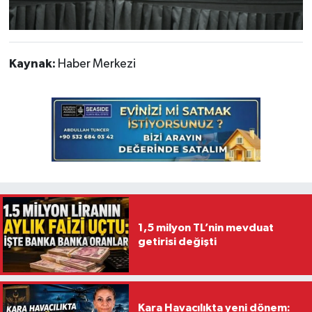
Kaynak:
Haber Merkezi
1,5 milyon TL’nin mevduat
getirisi değişti
Kara Havacılıkta yeni dönem: