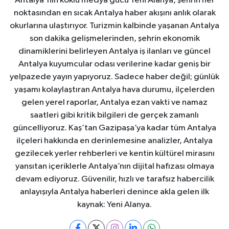
Antalya'nın köklü medya gücü Yeni Alanya, şehrin her
noktasından en sıcak Antalya haber akışını anlık olarak
okurlarına ulaştırıyor. Turizmin kalbinde yaşanan Antalya
son dakika gelişmelerinden, şehrin ekonomik
dinamiklerini belirleyen Antalya iş ilanları ve güncel
Antalya kuyumcular odası verilerine kadar geniş bir
yelpazede yayın yapıyoruz. Sadece haber değil; günlük
yaşamı kolaylaştıran Antalya hava durumu, ilçelerden
gelen yerel raporlar, Antalya ezan vakti ve namaz
saatleri gibi kritik bilgileri de gerçek zamanlı
güncelliyoruz. Kaş’tan Gazipaşa’ya kadar tüm Antalya
ilçeleri hakkında en derinlemesine analizler, Antalya
gezilecek yerler rehberleri ve kentin kültürel mirasını
yansıtan içeriklerle Antalya’nın dijital hafızası olmaya
devam ediyoruz. Güvenilir, hızlı ve tarafsız habercilik
anlayışıyla Antalya haberleri denince akla gelen ilk
kaynak: Yeni Alanya.