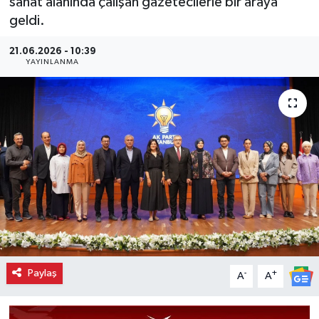
sanat alanında çalışan gazetecilerle bir araya
geldi.
21.06.2026 - 10:39
YAYINLANMA
Paylaş
-
+
A
A