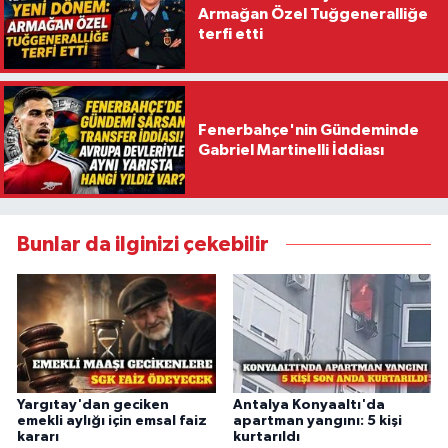
Armağan Özel Tuğgeneralliğe
terfi etti
Fenerbahçe'nin Gündeminde
Gabriel Martinelli İddiası
Bunlar da ilginizi çekebilir
Yargıtay'dan geciken
Antalya Konyaaltı'da
emekli aylığı için emsal faiz
apartman yangını: 5 kişi
kararı
kurtarıldı