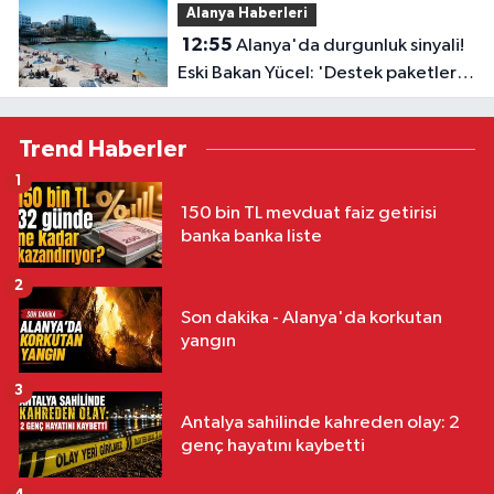
Alanya Haberleri
12:55
Alanya'da durgunluk sinyali!
Eski Bakan Yücel: 'Destek paketleri
turizmin sorununa çözüm değil'
Trend Haberler
1
150 bin TL mevduat faiz getirisi
banka banka liste
2
Son dakika - Alanya'da korkutan
yangın
3
Antalya sahilinde kahreden olay: 2
genç hayatını kaybetti