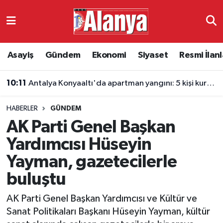
Asayiş
Antalya Nöbetçi Eczaneler
Asayiş
Gündem
Ekonomi
Siyaset
Resmi İlanl
Gündem
Antalya Hava Durumu
10:11
Antalya Konyaaltı'da apartman yangını: 5 kişi kurtarıldı
Ekonomi
Antalya Namaz Vakitleri
10:10
Kepez'de kiralar 20 bin lirayı buldu: Barınma krizi uyarısı
HABERLER
GÜNDEM
Siyaset
Antalya Trafik Yoğunluk Haritası
AK Parti Genel Başkan
Resmi İlanlar
Süper Lig Puan Durumu ve Fikstür
Yardımcısı Hüseyin
Yayman, gazetecilerle
Alanyaspor
Tüm Manşetler
buluştu
Turizm
Son Dakika Haberleri
AK Parti Genel Başkan Yardımcısı ve Kültür ve
Sanat Politikaları Başkanı Hüseyin Yayman, kültür
E-Gazete
Haber Arşivi