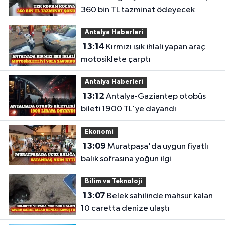
360 bin TL tazminat ödeyecek
Antalya Haberleri
13:14
Kırmızı ışık ihlali yapan araç
motosiklete çarptı
Antalya Haberleri
13:12
Antalya-Gaziantep otobüs
bileti 1900 TL'ye dayandı
Ekonomi
13:09
Muratpaşa'da uygun fiyatlı
balık sofrasına yoğun ilgi
Bilim ve Teknoloji
13:07
Belek sahilinde mahsur kalan
10 caretta denize ulaştı