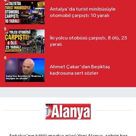
4
Antalya'da turist minibüsüyle
otomobil çarpıştı: 10 yaralı
5
İki yolcu otobüsü çarpıştı, 8 ölü, 25
yaralı
6
Ahmet Çakar'dan Beşiktaş
kadrosuna sert sözler