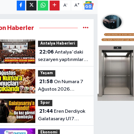
-
+
A
A
on Haberler
Antalya Haberleri
22:06
Antalya'daki
sezaryen yaptırımları
Meclis gündeminde
Yaşam
21:58
On Numara 7
Ağustos 2026
sonuçları: İşte kazanan
Spor
numaralar
21:44
Eren Derdiyok
Galatasaray U17
teknik sorumlusu oldu
Ekonomi