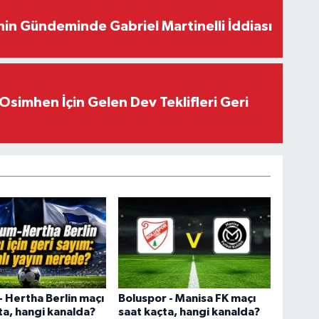
in Gündeminde Gabriel Martinelli İddiası
Osimhen İçin Gelen Dev Teklifleri Geri
 Hertha Berlin maçı
Boluspor - Manisa FK maçı
ta, hangi kanalda?
saat kaçta, hangi kanalda?