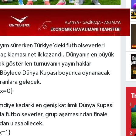
yım sürerken Türkiye’deki futbolseverleri
ş açıklaması netlik kazandı. Dünyanın en büyük
k gösterilen turnuvanın yayın hakları
 Böylece Dünya Kupası boyunca oynanacak
kranlara gelecek.
ex=0}
T
diye kadarki en geniş katılımlı Dünya Kupası
1
da futbolseverler, grup aşamasından finale
dan ulaşabilecek.
x=1}
2