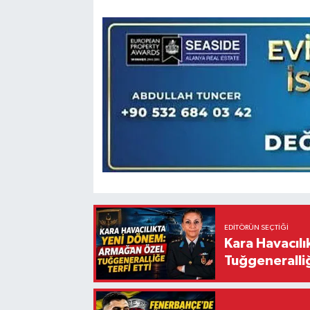
EDITÖRÜN SEÇTIĞI
Kara Havacıl
Tuğgeneralliğ