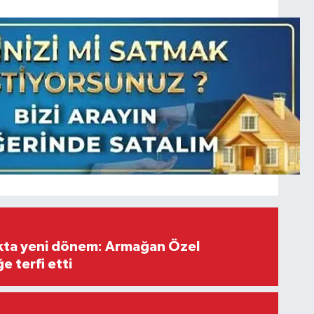
ıkta yeni dönem: Armağan Özel
e terfi etti