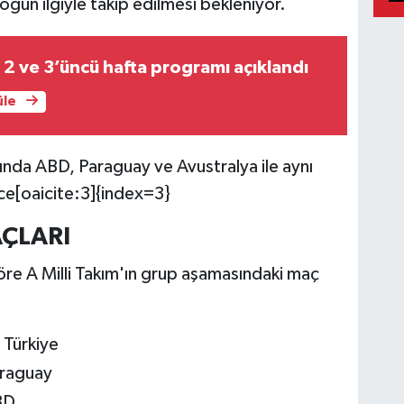
ğun ilgiyle takip edilmesi bekleniyor.
 2 ve 3’üncü hafta programı açıklandı
üle
nda ABD, Paraguay ve Avustralya ile aynı
ce[oaicite:3]{index=3}
ÇLARI
göre A Milli Takım'ın grup aşamasındaki maç
 Türkiye
araguay
BD