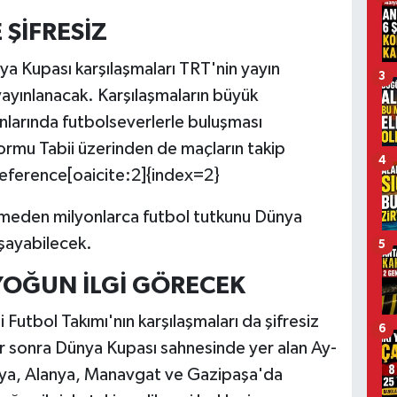
 ŞİFRESİZ
ya Kupası karşılaşmaları TRT'nin yayın
3
yayınlanacak. Karşılaşmaların büyük
larında futbolseverlerle buluşması
tformu Tabii üzerinden de maçların takip
4
tReference[oaicite:2]{index=2}
rmeden milyonlarca futbol tutkunu Dünya
şayabilecek.
5
 YOĞUN İLGİ GÖRECEK
 Futbol Takımı'nın karşılaşmaları da şifresiz
6
ar sonra Dünya Kupası sahnesinde yer alan Ay-
ntalya, Alanya, Manavgat ve Gazipaşa'da