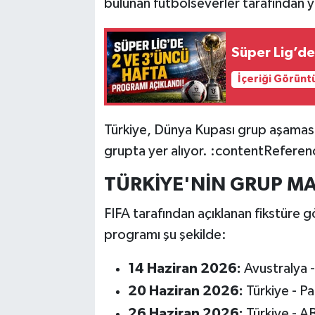
bulunan futbolseverler tarafından yo
Süper Lig’de
İçeriği Görünt
Türkiye, Dünya Kupası grup aşaması
grupta yer alıyor. :contentReferen
TÜRKİYE'NİN GRUP MA
FIFA tarafından açıklanan fikstüre 
programı şu şekilde:
14 Haziran 2026:
Avustralya -
20 Haziran 2026:
Türkiye - P
26 Haziran 2026:
Türkiye - A