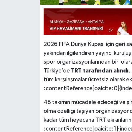
2026 FIFA Dünya Kupası için geri sa
yakından ilgilendiren yayıncı kurulu
spor organizasyonlarından biri olara
Türkiye’de
TRT tarafından alındı
.
tüm karşılaşmalar ücretsiz olarak e
:contentReference[oaicite:0]{ind
48 takımın mücadele edeceği ve şim
olma özelliği taşıyan organizasyon
kadar tüm heyecana TRT ekranların
:contentReference[oaicite:1]{inde