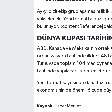
Ay-yıldızlı ekip grup aşamasını ilk i
yükselecek. Yeni formatta bazı grup
bulunuyor. :contentReference[oaic
DÜNYA KUPASI TARİH
ABD, Kanada ve Meksika'nın ortakl
organizasyon tarihinde ilk kez 48 ta
Turnuvada toplam 104 maç oynanac
tarihinde yapılacak. :contentRefer
Yeni format sayesinde daha fazla ü
ekonomisinin de önemli ölçüde büy
Kaynak:
Haber Merkezi