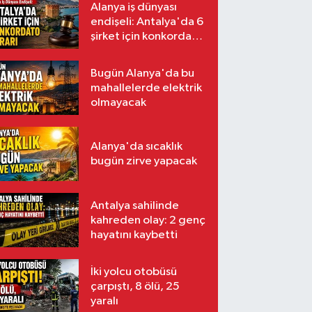
Alanya iş dünyası
endişeli: Antalya'da 6
şirket için konkordato
kararı
Bugün Alanya'da bu
mahallelerde elektrik
olmayacak
Alanya'da sıcaklık
bugün zirve yapacak
Antalya sahilinde
kahreden olay: 2 genç
hayatını kaybetti
İki yolcu otobüsü
çarpıştı, 8 ölü, 25
yaralı