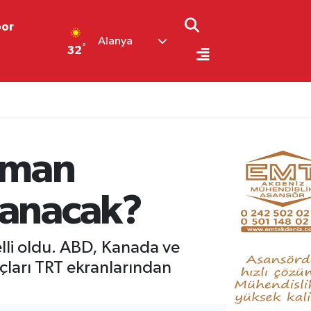
por
Alanya
°
32
aman
lanacak?
lli oldu. ABD, Kanada ve
ları TRT ekranlarından