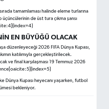
ki sırada tamamlaması halinde eleme turlarına
 üçüncülerinin de üst tura çıkma şansı
ite:4]{index=4}
İNİN EN BÜYÜĞÜ OLACAK
aşa düzenleyeceği 2026 FIFA Dünya Kupası,
kımın katılımıyla gerçekleştirilecek.
ak ve final karşılaşması 19 Temmuz 2026
ence[oaicite:5]{index=5}
lke Dünya Kupası heyecanı yaşarken, futbol
ümesi bekleniyor.