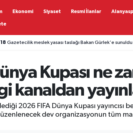
m
Ekonomi
Siyaset
Resmi İlanlar
Alanyas
ete
:18
Gazetecilik meslek yasası taslağı Bakan Gürlek'e sunuldu
ünya Kupası ne z
gi kanaldan yayın
lediği 2026 FIFA Dünya Kupası yayıncısı be
 düzenlenecek dev organizasyonun tüm maç