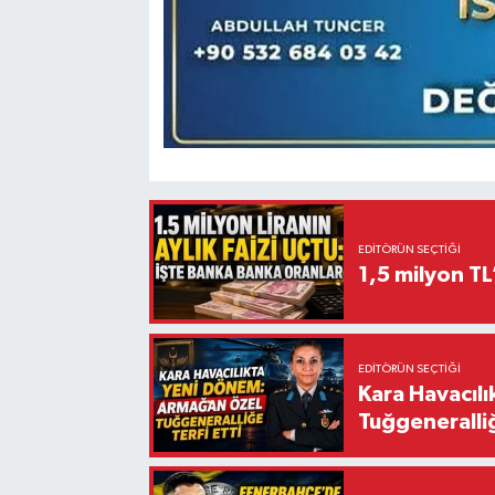
EDITÖRÜN SEÇTIĞI
1,5 milyon TL
EDITÖRÜN SEÇTIĞI
Kara Havacıl
Tuğgeneralliğ