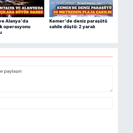
ve Alanya'da
Kemer'de deniz paraşütü
ık operasyonu
sahile düştü: 2 yaralı
u