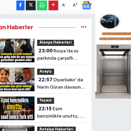
-
+
A
A
on Haberler
Alanya Haberleri
23:00
Rusya’da su
parkında çarşaflı
kadına sözlü tepki
Asayiş
22:57
Diyarbakır'da
Narin Güran davasında
Salim Güran'dan
Yaşam
mektup
22:15
Eşini
benzinlikte unuttu, 6
saat sonra buluştular
Antalya Haberleri