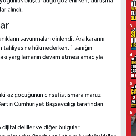
ın yoğunluk oluşturduğu gözlenirken, duruşma
ar alındı.
ar
3
ıkların savunmaları dinlendi. Ara kararını
n tahliyesine hükmederken, 1 sanığın
4
daki yargılamanın devam etmesi amacıyla
5
ki kız çocuğunun cinsel istismara maruz
Bartın Cumhuriyet Başsavcılığı tarafından
6
ijital deliller ve diğer bulgular