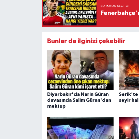
EDITÖRÜN SEÇTIĞI
Fenerbahçe'n
Bunlar da ilginizi çekebilir
Diyarbakır'da Narin Güran
Serik'te
davasında Salim Güran'dan
seyir ha
mektup