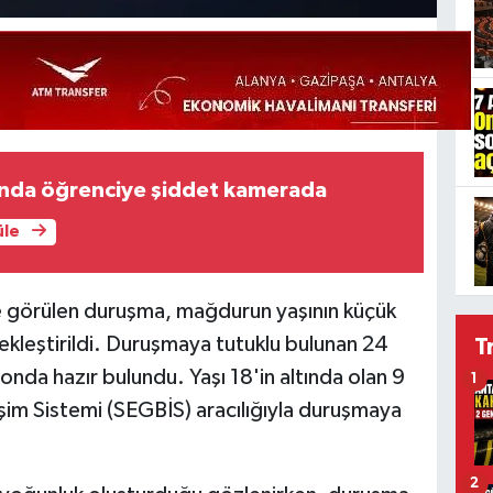
unda öğrenciye şiddet kamerada
üle
 görülen duruşma, mağdurun yaşının küçük
ekleştirildi. Duruşmaya tutuklu bulunan 24
T
alonda hazır bulundu. Yaşı 18'in altında olan 9
1
işim Sistemi (SEGBİS) aracılığıyla duruşmaya
2