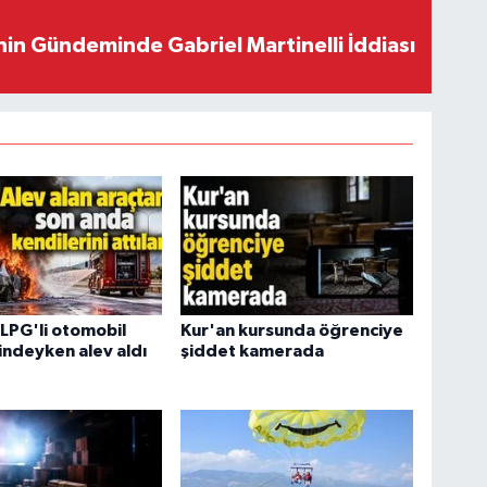
in Gündeminde Gabriel Martinelli İddiası
 LPG'li otomobil
Kur'an kursunda öğrenciye
lindeyken alev aldı
şiddet kamerada