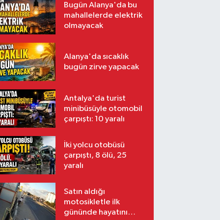
Bugün Alanya'da bu
mahallelerde elektrik
olmayacak
Alanya'da sıcaklık
bugün zirve yapacak
Antalya'da turist
minibüsüyle otomobil
çarpıştı: 10 yaralı
İki yolcu otobüsü
çarpıştı, 8 ölü, 25
yaralı
Satın aldığı
motosikletle ilk
gününde hayatını