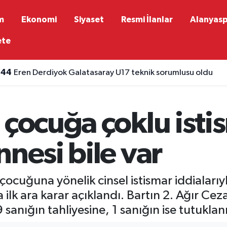
m
Ekonomi
Siyaset
Resmi İlanlar
Alanyas
ete
:44
Eren Derdiyok Galatasaray U17 teknik sorumlusu oldu
 çocuğa çoklu isti
nnesi bile var
z çocuğuna yönelik cinsel istismar iddialar
ilk ara karar açıklandı. Bartın 2. Ağır Ce
anığın tahliyesine, 1 sanığın ise tutuklan