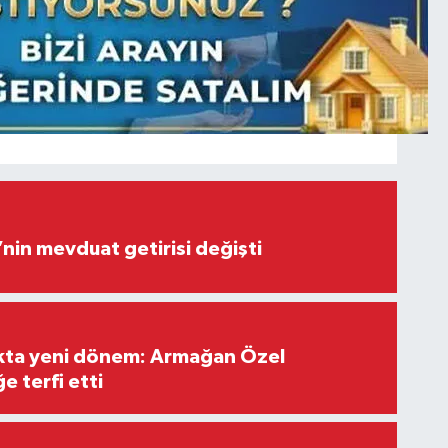
’nin mevduat getirisi değişti
ıkta yeni dönem: Armağan Özel
e terfi etti