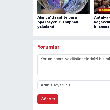
Alanya'da sahte para
Antalya 
operasyonu: 3 şüpheli
kaçakçıl
yakalandı
bilanços
Yorumlar
Gönder