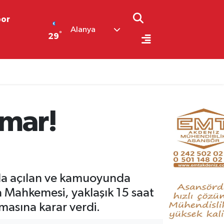
por
Alanya
°
29
smar!
ıyla açılan ve kamuoyunda
za Mahkemesi, yaklaşık 15 saat
masına karar verdi.