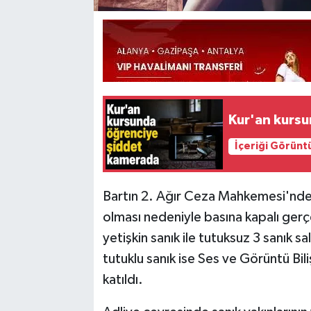
Kur'an kurs
İçeriği Görünt
Bartın 2. Ağır Ceza Mahkemesi'nde
olması nedeniyle basına kapalı gerç
yetişkin sanık ile tutuksuz 3 sanık s
tutuklu sanık ise Ses ve Görüntü Bil
katıldı.