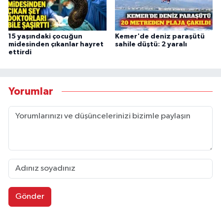
15 yaşındaki çocuğun
Kemer'de deniz paraşütü
midesinden çıkanlar hayret
sahile düştü: 2 yaralı
ettirdi
Yorumlar
Gönder