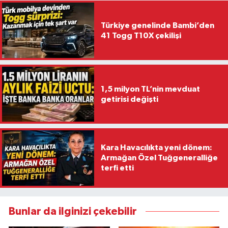
Türkiye genelinde Bambi’den
41 Togg T10X çekilişi
1,5 milyon TL’nin mevduat
getirisi değişti
Kara Havacılıkta yeni dönem:
Armağan Özel Tuğgeneralliğe
terfi etti
Bunlar da ilginizi çekebilir