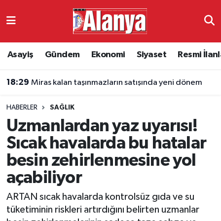
Asayiş
Antalya Nöbetçi Eczaneler
Asayiş
Gündem
Ekonomi
Siyaset
Resmi İlanl
Gündem
Antalya Hava Durumu
18:29
Miras kalan taşınmazların satışında yeni dönem
Ekonomi
Antalya Namaz Vakitleri
HABERLER
SAĞLIK
Siyaset
Antalya Trafik Yoğunluk Haritası
Uzmanlardan yaz uyarısı!
Resmi İlanlar
Süper Lig Puan Durumu ve Fikstür
Sıcak havalarda bu hatalar
besin zehirlenmesine yol
Alanyaspor
Tüm Manşetler
açabiliyor
Turizm
Son Dakika Haberleri
ARTAN sıcak havalarda kontrolsüz gıda ve su
tüketiminin riskleri artırdığını belirten uzmanlar
E-Gazete
Haber Arşivi