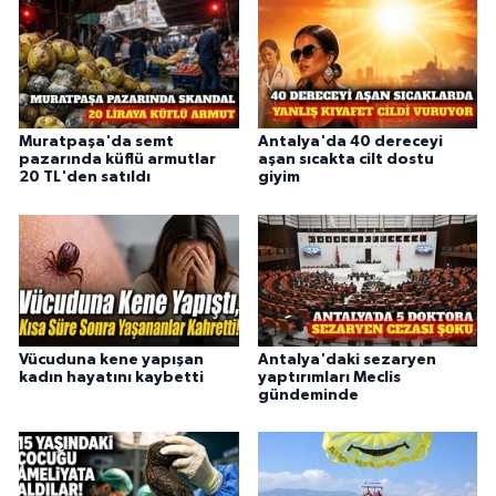
Muratpaşa'da semt
Antalya'da 40 dereceyi
pazarında küflü armutlar
aşan sıcakta cilt dostu
20 TL'den satıldı
giyim
Vücuduna kene yapışan
Antalya'daki sezaryen
kadın hayatını kaybetti
yaptırımları Meclis
gündeminde