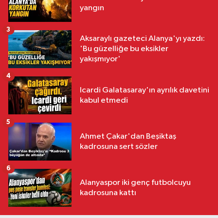
yangın
3
Aksaraylı gazeteci Alanya'yı yazdı:
'Bu güzelliğe bu eksikler
yakışmıyor'
4
Icardi Galatasaray'ın ayrılık davetini
kabul etmedi
5
Ahmet Çakar'dan Beşiktaş
kadrosuna sert sözler
6
Alanyaspor iki genç futbolcuyu
kadrosuna kattı