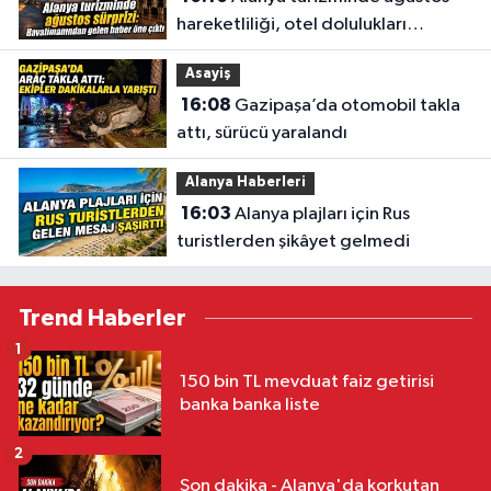
hareketliliği, otel dolulukları
yükseldi
Asayiş
16:08
Gazipaşa’da otomobil takla
attı, sürücü yaralandı
Alanya Haberleri
16:03
Alanya plajları için Rus
turistlerden şikâyet gelmedi
Trend Haberler
1
150 bin TL mevduat faiz getirisi
banka banka liste
2
Son dakika - Alanya'da korkutan