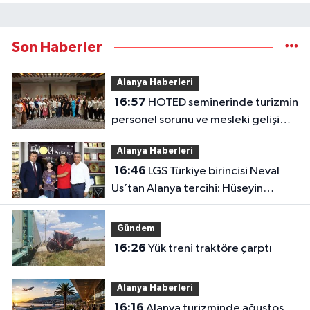
Son Haberler
Alanya Haberleri
16:57
HOTED seminerinde turizmin
personel sorunu ve mesleki gelişim
masaya yatırıldı
Alanya Haberleri
16:46
LGS Türkiye birincisi Neval
Us’tan Alanya tercihi: Hüseyin
Girenes’ten ödül
Gündem
16:26
Yük treni traktöre çarptı
Alanya Haberleri
16:16
Alanya turizminde ağustos