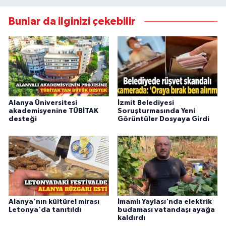
Bunlar da ilginizi çekebilir
Alanya Üniversitesi
İzmit Belediyesi
akademisyenine TÜBİTAK
Soruşturmasında Yeni
desteği
Görüntüler Dosyaya Girdi
Alanya'nın kültürel mirası
İmamlı Yaylası'nda elektrik
Letonya'da tanıtıldı
budaması vatandaşı ayağa
kaldırdı