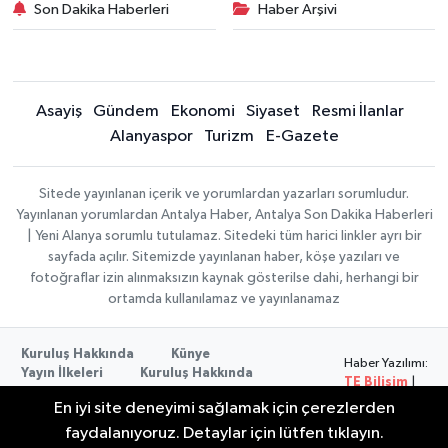
Son Dakika Haberleri
Haber Arşivi
Asayiş
Gündem
Ekonomi
Siyaset
Resmi İlanlar
Alanyaspor
Turizm
E-Gazete
Sitede yayınlanan içerik ve yorumlardan yazarları sorumludur.
Yayınlanan yorumlardan Antalya Haber, Antalya Son Dakika Haberleri
| Yeni Alanya sorumlu tutulamaz. Sitedeki tüm harici linkler ayrı bir
sayfada açılır. Sitemizde yayınlanan haber, köşe yazıları ve
fotoğraflar izin alınmaksızın kaynak gösterilse dahi, herhangi bir
ortamda kullanılamaz ve yayınlanamaz
Kuruluş Hakkında
Künye
Haber Yazılımı:
Yayın İlkeleri
Kuruluş Hakkında
TE Bilişim
|
Düzeltme Politikası
Veri Politikası
Copyright ©
En iyi site deneyimi sağlamak için çerezlerden
Kullanım Şartları
2026
faydalanıyoruz. Detaylar için lütfen tıklayın.