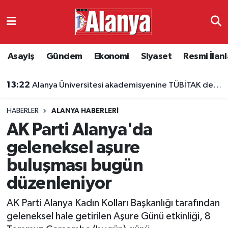
Asayiş
Antalya Nöbetçi Eczaneler
Asayiş
Gündem
Ekonomi
Siyaset
Resmi İlanl
Gündem
Antalya Hava Durumu
13:22
Alanya Üniversitesi akademisyenine TÜBİTAK desteği
Ekonomi
Antalya Namaz Vakitleri
HABERLER
ALANYA HABERLERI
Siyaset
Antalya Trafik Yoğunluk Haritası
AK Parti Alanya'da
Resmi İlanlar
Süper Lig Puan Durumu ve Fikstür
geleneksel aşure
buluşması bugün
Alanyaspor
Tüm Manşetler
düzenleniyor
Turizm
Son Dakika Haberleri
AK Parti Alanya Kadın Kolları Başkanlığı tarafından
geleneksel hale getirilen Aşure Günü etkinliği, 8
E-Gazete
Haber Arşivi