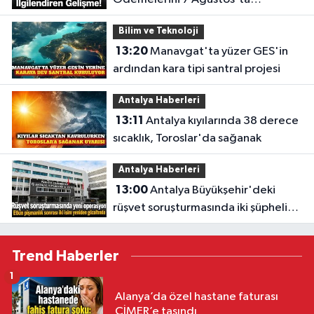
Başlatıyor
Bilim ve Teknoloji
13:20
Manavgat'ta yüzer GES'in
ardından kara tipi santral projesi
Antalya Haberleri
13:11
Antalya kıyılarında 38 derece
sıcaklık, Toroslar'da sağanak
Antalya Haberleri
13:00
Antalya Büyükşehir'deki
rüşvet soruşturmasında iki şüpheli
yeniden gözaltına alındı
Trend Haberler
1
Alanya’da özel hastane faturası
CİMER’e taşındı