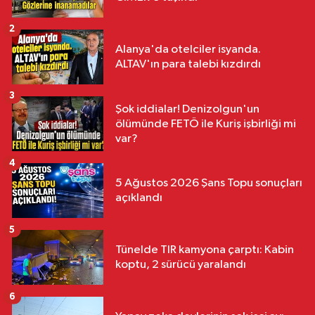
2
Alanya'da otelciler isyanda.
ALTAV'ın para talebi kızdırdı
3
Şok iddialar! Denizolgun'un
ölümünde FETÖ ile Kuriş işbirliği mi
var?
4
5 Ağustos 2026 Şans Topu sonuçları
açıklandı
5
Tünelde TIR kamyona çarptı: Kabin
koptu, 2 sürücü yaralandı
6