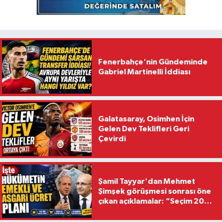
Fenerbahçe'nin Gündeminde
Gabriel Martinelli İddiası
Galatasaray, Osimhen İçin
Gelen Dev Teklifleri Geri
Çevirdi
Şamil Tayyar'dan Mehmet
Şimşek görüşmesi sonrası öne
çıkan açıklamalar: “Seçim 2028
hedefiyle planlanıyor