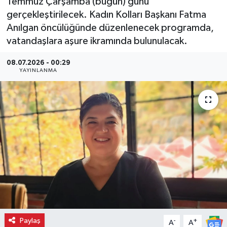
Temmuz Çarşamba (bugün) günü
gerçekleştirilecek. Kadın Kolları Başkanı Fatma
Anılgan öncülüğünde düzenlenecek programda,
vatandaşlara aşure ikramında bulunulacak.
08.07.2026 - 00:29
YAYINLANMA
Paylaş
-
+
A
A