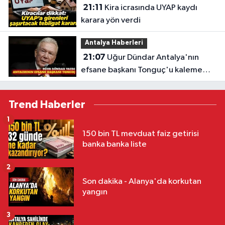
21:11
Kira icrasında UYAP kaydı
karara yön verdi
Antalya Haberleri
21:07
Uğur Dündar Antalya'nın
efsane başkanı Tonguç'u kaleme
aldı
Trend Haberler
1
150 bin TL mevduat faiz getirisi
banka banka liste
2
Son dakika - Alanya'da korkutan
yangın
3