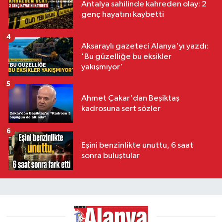
Antalya sahilinde kahreden olay: 2
genç hayatını kaybetti
4
Aksaraylı gazeteci Alanya'yı yazdı:
'Bu güzelliğe bu eksikler
yakışmıyor'
5
Ahmet Çakar'dan Beşiktaş
kadrosuna sert sözler
6
Eşini benzinlikte unuttu, 6 saat
sonra buluştular