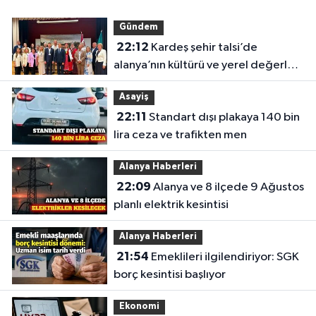
Gündem
22:12
Kardeş şehir talsi’de
alanya’nın kültürü ve yerel değerleri
tanıtıldı
Asayiş
22:11
Standart dışı plakaya 140 bin
lira ceza ve trafikten men
Alanya Haberleri
22:09
Alanya ve 8 ilçede 9 Ağustos
planlı elektrik kesintisi
Alanya Haberleri
21:54
Emeklileri ilgilendiriyor: SGK
borç kesintisi başlıyor
Ekonomi