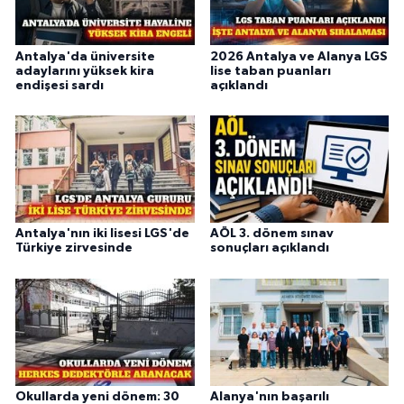
Antalya'da üniversite
2026 Antalya ve Alanya LGS
adaylarını yüksek kira
lise taban puanları
endişesi sardı
açıklandı
Antalya'nın iki lisesi LGS'de
AÖL 3. dönem sınav
Türkiye zirvesinde
sonuçları açıklandı
Okullarda yeni dönem: 30
Alanya'nın başarılı