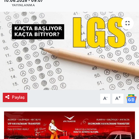
10.06.2026 - 09:07
YAYINLANMA
Paylaş
-
+
A
A