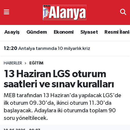
Asayiş
Antalya Nöbetçi Eczaneler
Asayiş
Gündem
Ekonomi
Siyaset
Resmi İlanl
Gündem
Antalya Hava Durumu
12:20
Antalya tarımında 10 milyarlık kriz
Ekonomi
Antalya Namaz Vakitleri
HABERLER
EĞITIM
Siyaset
Antalya Trafik Yoğunluk Haritası
13 Haziran LGS oturum
Resmi İlanlar
Süper Lig Puan Durumu ve Fikstür
saatleri ve sınav kuralları
MEB tarafından 13 Haziran'da yapılacak LGS'de
Alanyaspor
Tüm Manşetler
ilk oturum 09.30'da, ikinci oturum 11.30'da
başlayacak. Adaylara iki oturumda toplam 90
Turizm
Son Dakika Haberleri
soru yöneltilecek.
E-Gazete
Haber Arşivi