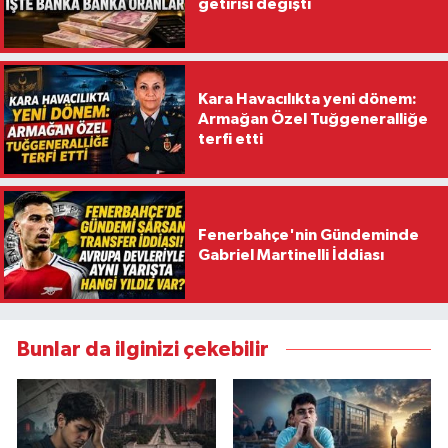
getirisi değişti
Kara Havacılıkta yeni dönem:
Armağan Özel Tuğgeneralliğe
terfi etti
Fenerbahçe'nin Gündeminde
Gabriel Martinelli İddiası
Bunlar da ilginizi çekebilir