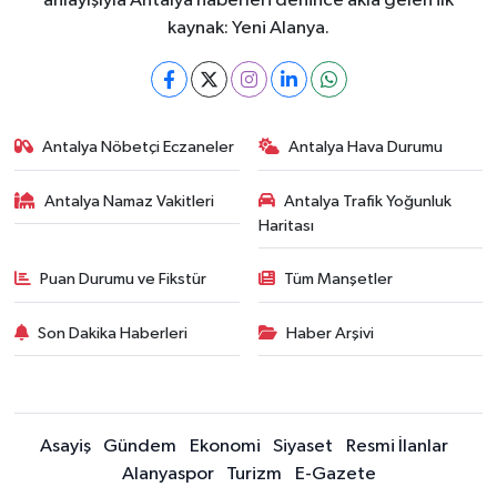
anlayışıyla Antalya haberleri denince akla gelen ilk
kaynak: Yeni Alanya.
Antalya Nöbetçi Eczaneler
Antalya Hava Durumu
Antalya Namaz Vakitleri
Antalya Trafik Yoğunluk
Haritası
Puan Durumu ve Fikstür
Tüm Manşetler
Son Dakika Haberleri
Haber Arşivi
Asayiş
Gündem
Ekonomi
Siyaset
Resmi İlanlar
Alanyaspor
Turizm
E-Gazete