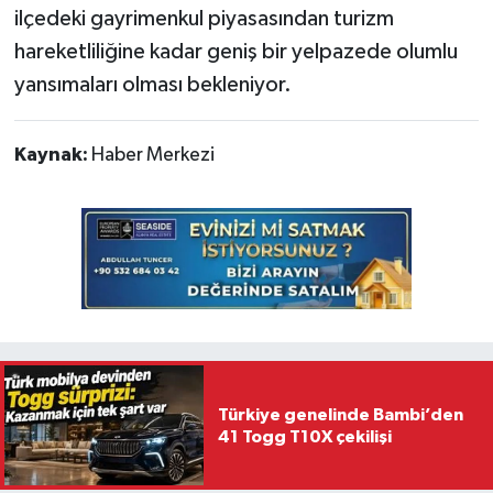
ilçedeki gayrimenkul piyasasından turizm
hareketliliğine kadar geniş bir yelpazede olumlu
yansımaları olması bekleniyor.
Kaynak:
Haber Merkezi
Türkiye genelinde Bambi’den
41 Togg T10X çekilişi