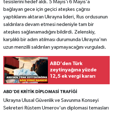
tesislerini hedef aldı. 5 Mayıs'ı 6 Mayıs'a
bağlayan gece için geçici ateşkes çağrısı
yaptıklarını aktaran Ukrayna lideri, Rus ordusunun
saldırılara devam etmesi nedeniyle tam bir
ateşkes sağlanamadığını bildirdi. Zelenskiy,
karşılıklı bir adım atılması durumunda Ukrayna'nın
uzun menzilli saldırıları yapmayacağını vurguladı.
ABD'den Türk
zeytinyağına yüzde
12,5 ek vergi kararı
ABD'DE KRİTİK DİPLOMASİ TRAFİĞİ
Ukrayna Ulusal Güvenlik ve Savunma Konseyi
Sekreteri Rüstem Umerov'un diplomasi temasları