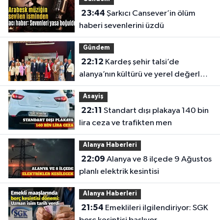
23:44
Şarkıcı Cansever’in ölüm
haberi sevenlerini üzdü
Gündem
22:12
Kardeş şehir talsi’de
alanya’nın kültürü ve yerel değerleri
tanıtıldı
Asayiş
22:11
Standart dışı plakaya 140 bin
lira ceza ve trafikten men
Alanya Haberleri
22:09
Alanya ve 8 ilçede 9 Ağustos
planlı elektrik kesintisi
Alanya Haberleri
21:54
Emeklileri ilgilendiriyor: SGK