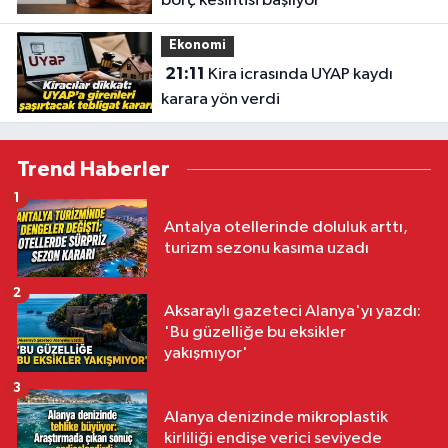
borç kesintisi başlıyor
Ekonomi
21:11
Kira icrasında UYAP kaydı
karara yön verdi
Trend Haberler
1
Antalya otellerinde doluluk arttı,
turizm sezonu kasıma uzadı
2
Aksaraylı gazeteci Alanya'yı yazdı:
'Bu güzelliğe bu eksikler
yakışmıyor'
3
Alanya denizinde mikroplastik
kirliliği endişe verici seviyede