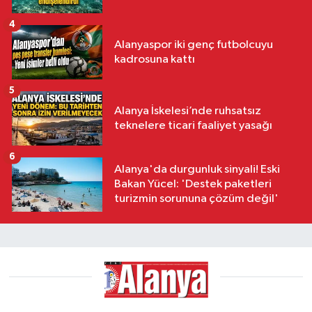
4
Alanyaspor iki genç futbolcuyu
kadrosuna kattı
5
Alanya İskelesi’nde ruhsatsız
teknelere ticari faaliyet yasağı
6
Alanya'da durgunluk sinyali! Eski
Bakan Yücel: 'Destek paketleri
turizmin sorununa çözüm değil'