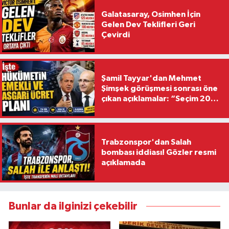
Galatasaray, Osimhen İçin
Gelen Dev Teklifleri Geri
Çevirdi
Şamil Tayyar'dan Mehmet
Şimşek görüşmesi sonrası öne
çıkan açıklamalar: “Seçim 2028
hedefiyle planlanıyor
Trabzonspor'dan Salah
bombası iddiası! Gözler resmi
açıklamada
Bunlar da ilginizi çekebilir