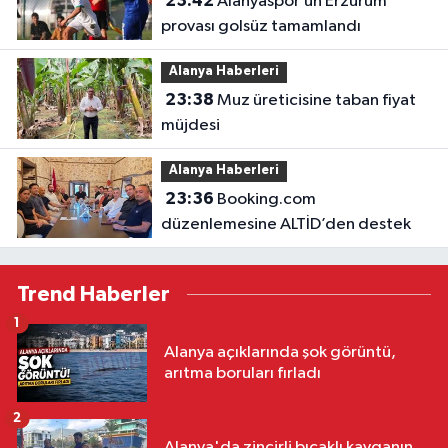
23:42
Alanyaspor’un Erzurum
provası golsüz tamamlandı
Alanya Haberleri
23:38
Muz üreticisine taban fiyat
müjdesi
Alanya Haberleri
23:36
Booking.com
düzenlemesine ALTİD’den destek
Trend Haberler
1
Alanya açıklarında şok görüntü,
arıtma boruları fırladı
2
Alanya'da zincirli bıçaklı kavganın