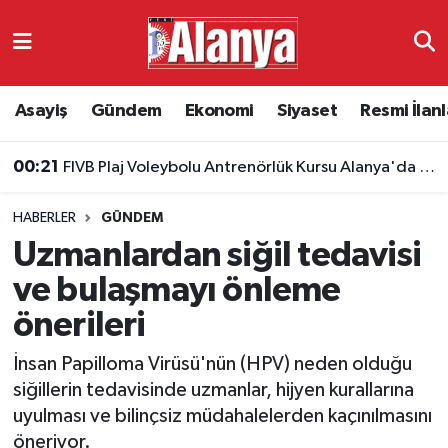
Asayiş
Antalya Nöbetçi Eczaneler
Asayiş
Gündem
Ekonomi
Siyaset
Resmi İlanl
Gündem
Antalya Hava Durumu
00:21
FIVB Plaj Voleybolu Antrenörlük Kursu Alanya'da başlıyor
Ekonomi
Antalya Namaz Vakitleri
HABERLER
GÜNDEM
Siyaset
Antalya Trafik Yoğunluk Haritası
Uzmanlardan siğil tedavisi
Resmi İlanlar
Süper Lig Puan Durumu ve Fikstür
ve bulaşmayı önleme
önerileri
Alanyaspor
Tüm Manşetler
İnsan Papilloma Virüsü'nün (HPV) neden olduğu
Turizm
Son Dakika Haberleri
siğillerin tedavisinde uzmanlar, hijyen kurallarına
uyulması ve bilinçsiz müdahalelerden kaçınılmasını
E-Gazete
Haber Arşivi
öneriyor.