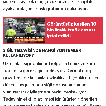
sistemi zayıf olanlar, çocuklar ve sık sık çıplak
ayakla dolaşanlar risk grubunda bulunuyor.
Görüntüsüz kesilen 10
bin liralık trafik cezası
iptal edildi
SİĞİL TEDAVİSİNDE HANGİ YÖNTEMLER
KULLANILIYOR?
Uzmanlar, siğil bulunan bölgenin temiz ve kuru
tutulması gerektiğini belirtiyor. Dermatolog
gözetiminde kullanılan salisilik asit içerikli ürünler,
düzenli uygulamada siğil dokusunu zamanla
yumuşatarak iyileşme sürecini destekliyor.
Tedavinin etkili olabilmesi için ürünlerin önerilen