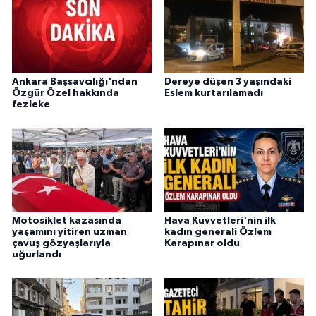
Ankara Başsavcılığı'ndan
Dereye düşen 3 yaşındaki
Özgür Özel hakkında
Eslem kurtarılamadı
fezleke
Motosiklet kazasında
Hava Kuvvetleri'nin ilk
yaşamını yitiren uzman
kadın generali Özlem
çavuş gözyaşlarıyla
Karapınar oldu
uğurlandı