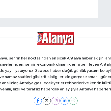
a, şehrin her noktasından en sıcak Antalya haber akışını anlık
şmelerinden, şehrin ekonomik dinamiklerini belirleyen Antalya
ede yayın yapıyoruz. Sadece haber değil; günlük yaşamı kolay
 ve namaz saatleri gibi kritik bilgileri de gerçek zamanlı gün
analizler, Antalya gezilecek yerler rehberleri ve kentin kültür
nilir, hızlı ve tarafsız habercilik anlayışıyla Antalya haberler