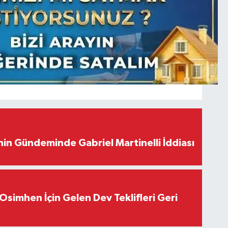
in Gündeminde Gabriel Martinelli İddiası
Osimhen İçin Gelen Dev Teklifleri Geri