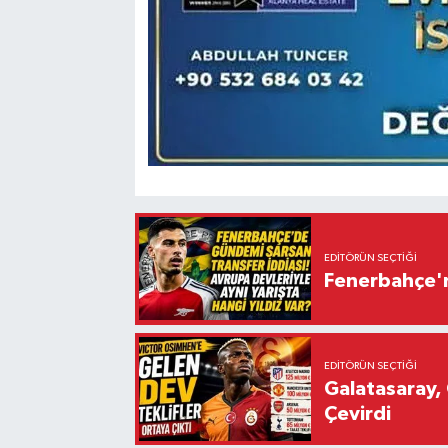
EDITÖRÜN SEÇTIĞI
Fenerbahçe'n
EDITÖRÜN SEÇTIĞI
Galatasaray, 
Çevirdi