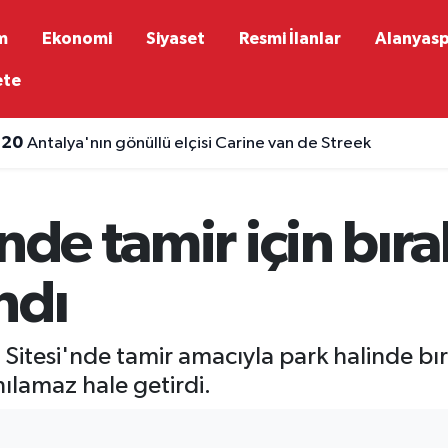
m
Ekonomi
Siyaset
Resmi İlanlar
Alanyas
ete
:20
Antalya'nın gönüllü elçisi Carine van de Streek
nde tamir için bıra
ndı
 Sitesi'nde tamir amacıyla park halinde bı
ılamaz hale getirdi.