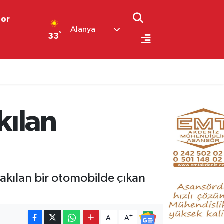
por
Alanya
°
33
kılan
rakılan bir otomobilde çıkan
-
+
A
A