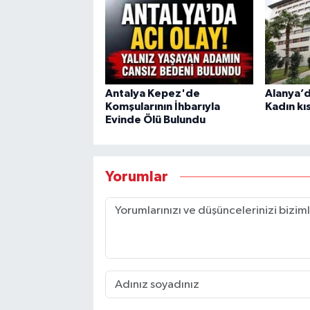
Antalya Kepez'de
Alanya’d
Komşularının İhbarıyla
Kadın kı
Evinde Ölü Bulundu
Yorumlar