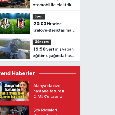
otomobil ile elektrikli
araç çarpıştı: 1'i ağır 2
Spor
yaralı
20:00
Hradec
Kralove-Beşiktaş maçı
hangi kanalda kaçta?
Gündem
19:50
Sert iniş yapan
eğitim uçağında hasar
oluştu
rend Haberler
Alanya’da özel
hastane faturası
CİMER’e taşındı
Şok iddialar!