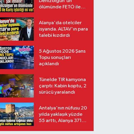
Denizolgun'un
ölümünde FETÖ ile
Kuriş işbirliği mi var?
Alanya'da otelciler
isyanda. ALTAV'ın para
talebi kızdırdı
5 Ağustos 2026 Şans
Topu sonuçları
açıklandı
Tünelde TIR kamyona
çarptı: Kabin koptu, 2
sürücü yaralandı
Antalya'nın nüfusu 20
yılda yaklaşık yüzde
55 arttı, Alanya 371
bin kişiyi aştı