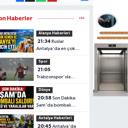
on Haberler
Alanya Haberleri
21:34
Ruslar
Antalya'da en çok
Kemer ve Alanya'yı
Spor
tercih etti
21:05
Trabzonspor'da
Mohamed Salah
Dünya
çılgınlığı: "Sizlerle
20:58
Son Dakika:
tarih yazmak
Şam'da bombalı
istiyorum"
saldırı! Ölü ve yaralılar
Antalya Haberleri
var
20:45
Antalya'da