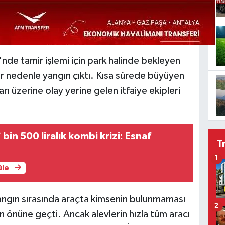
'nde tamir işlemi için park halinde bekleyen
r nedenle yangın çıktı. Kısa sürede büyüyen
rı üzerine olay yerine gelen itfaiye ekipleri
bin 500 liralık kombi krizi: Esnaf
T
1
üle
angın sırasında araçta kimsenin bulunmaması
2
n önüne geçti. Ancak alevlerin hızla tüm aracı