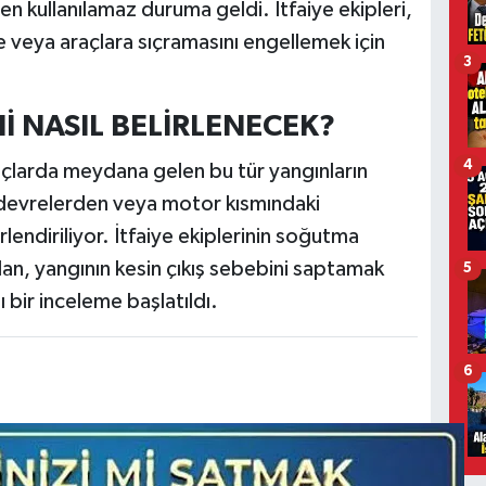
 kullanılamaz duruma geldi. İtfaiye ekipleri,
ne veya araçlara sıçramasını engellemek için
3
İ NASIL BELİRLENECEK?
4
raçlarda meydana gelen bu tür yangınların
a devrelerden veya motor kısmındaki
lendiriliyor. İtfaiye ekiplerinin soğutma
an, yangının kesin çıkış sebebini saptamak
5
ı bir inceleme başlatıldı.
6