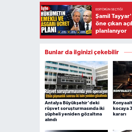
EDITÖRÜN SEÇTIĞI
Şamil Tayyar
öne çıkan aç
planlanıyor
Bunlar da ilginizi çekebilir
Antalya Büyükşehir'deki
Konyaalt
rüşvet soruşturmasında iki
kocaya 
şüpheli yeniden gözaltına
kararı
alındı