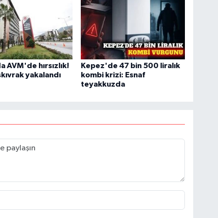
a AVM'de hırsızlık!
Kepez'de 47 bin 500 liralık
skıvrak yakalandı
kombi krizi: Esnaf
teyakkuzda