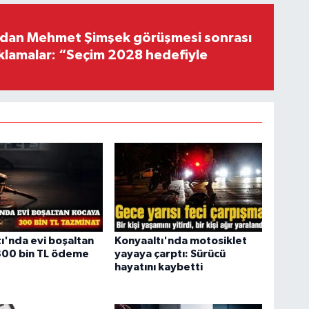
'dan Mehmet Şimşek görüşmesi sonrası
ıklamalar: “Seçim 2028 hedefiyle
ı'nda evi boşaltan
Konyaaltı'nda motosiklet
300 bin TL ödeme
yayaya çarptı: Sürücü
hayatını kaybetti