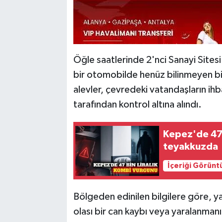
Öğle saatlerinde 2'nci Sanayi Sitesi
bir otomobilde henüz bilinmeyen bi
alevler, çevredeki vatandaşların ihba
tarafından kontrol altına alındı.
Kepez'de 47 
teyakkuzda
İçeriği Görünt
Bölgeden edinilen bilgilere göre, y
olası bir can kaybı veya yaralanmanı