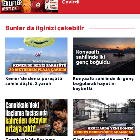
Çevirdi
Bunlar da ilginizi çekebilir
Kemer'de deniz paraşütü
Konyaaltı sahilinde iki genç
sahile düştü: 2 yaralı
boğularak hayatını
kaybetti