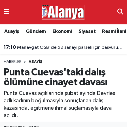
Asayiş
Antalya Nöbetçi Eczaneler
Asayiş
Gündem
Ekonomi
Siyaset
Resmi İlanl
Gündem
Antalya Hava Durumu
17:10
Manavgat OSB'de 59 sanayi parseli için başvurular başladı
Ekonomi
Antalya Namaz Vakitleri
HABERLER
ASAYIŞ
Siyaset
Antalya Trafik Yoğunluk Haritası
Punta Cuevas'taki dalış
Resmi İlanlar
Süper Lig Puan Durumu ve Fikstür
ölümüne cinayet davası
Punta Cuevas açıklarında şubat ayında Devries
Alanyaspor
Tüm Manşetler
adlı kadının boğulmasıyla sonuçlanan dalış
kazasında, eğitmene ihmal suçlamasıyla dava
Turizm
Son Dakika Haberleri
açıldı.
E-Gazete
Haber Arşivi