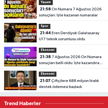
Yaşam
21:58
On Numara 7 Ağustos 2026
sonuçları: İşte kazanan numaralar
Spor
21:44
Eren Derdiyok Galatasaray
U17 teknik sorumlusu oldu
Ekonomi
21:38
7 Ağustos 2026 On Numara
sonuçları belli oldu: İşte kazandıran
numaralar
Ekonomi
21:07
Çiftçilere 688 milyon liralık
destek ödemesi başladı
Trend Haberler