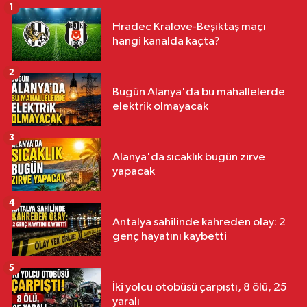
1
Hradec Kralove-Beşiktaş maçı
hangi kanalda kaçta?
2
Bugün Alanya'da bu mahallelerde
elektrik olmayacak
3
Alanya'da sıcaklık bugün zirve
yapacak
4
Antalya sahilinde kahreden olay: 2
genç hayatını kaybetti
5
İki yolcu otobüsü çarpıştı, 8 ölü, 25
yaralı