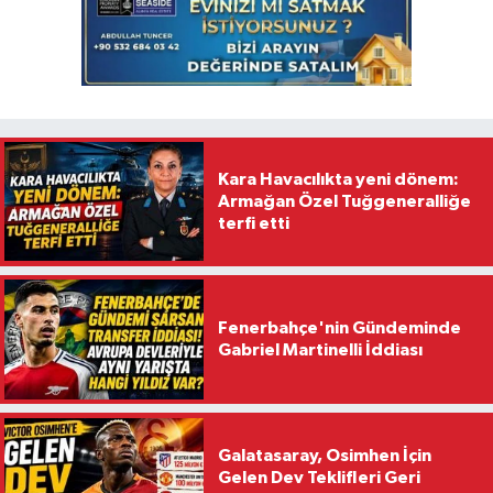
Kara Havacılıkta yeni dönem:
Armağan Özel Tuğgeneralliğe
terfi etti
Fenerbahçe'nin Gündeminde
Gabriel Martinelli İddiası
Galatasaray, Osimhen İçin
Gelen Dev Teklifleri Geri