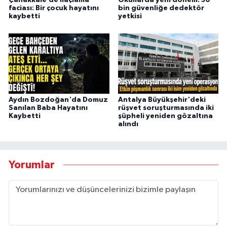
Çanakkale’de ilaçlama
Okullarda yeni dönem: 30
faciası: Bir çocuk hayatını
bin güvenliğe dedektör
kaybetti
yetkisi
Aydın Bozdoğan'da Domuz
Antalya Büyükşehir'deki
Sanılan Baba Hayatını
rüşvet soruşturmasında iki
Kaybetti
şüpheli yeniden gözaltına
alındı
Yorumlar