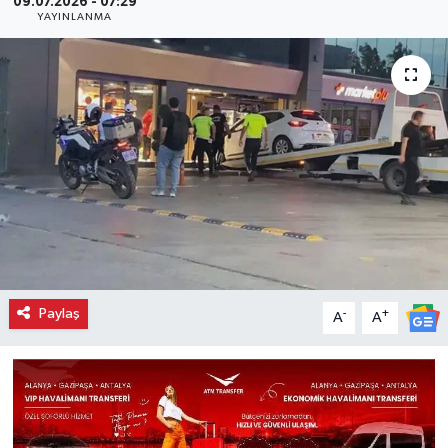
09.07.2026 - 07:29
YAYINLANMA
Paylaş
-
+
A
A