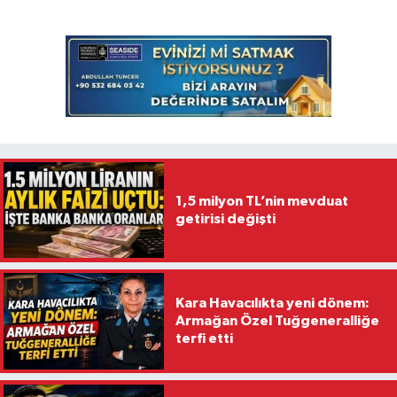
1,5 milyon TL’nin mevduat
getirisi değişti
Kara Havacılıkta yeni dönem:
Armağan Özel Tuğgeneralliğe
terfi etti