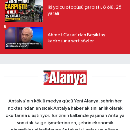
İki yolcu otobüsü çarpıştı, 8 ölü, 25
yaralı
6
Ahmet Çakar'dan Beşiktaş
kadrosuna sert sözler
Antalya'nın köklü medya gücü Yeni Alanya, şehrin her
noktasından en sıcak Antalya haber akışını anlık olarak
okurlarına ulaştırıyor. Turizmin kalbinde yaşanan Antalya
son dakika gelişmelerinden, şehrin ekonomik