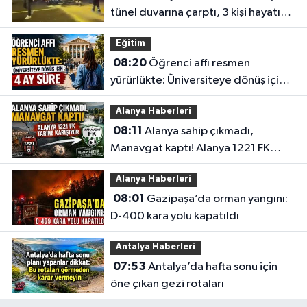
tünel duvarına çarptı, 3 kişi hayatını
kaybetti
Eğitim
08:20
Öğrenci affı resmen
yürürlükte: Üniversiteye dönüş için 4
ay süre
Alanya Haberleri
08:11
Alanya sahip çıkmadı,
Manavgat kaptı! Alanya 1221 FK
tarihe karışıyor
Alanya Haberleri
08:01
Gazipaşa’da orman yangını:
D-400 kara yolu kapatıldı
Antalya Haberleri
07:53
Antalya’da hafta sonu için
öne çıkan gezi rotaları