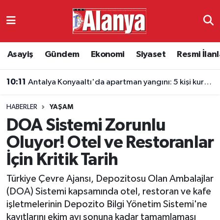
Asayiş
Antalya Nöbetçi Eczaneler
Asayiş
Gündem
Ekonomi
Siyaset
Resmi İlanl
Gündem
Antalya Hava Durumu
10:11
Antalya Konyaaltı'da apartman yangını: 5 kişi kurtarıldı
Ekonomi
Antalya Namaz Vakitleri
HABERLER
YAŞAM
Siyaset
Antalya Trafik Yoğunluk Haritası
DOA Sistemi Zorunlu
Resmi İlanlar
Süper Lig Puan Durumu ve Fikstür
Oluyor! Otel ve Restoranlar
İçin Kritik Tarih
Alanyaspor
Tüm Manşetler
Türkiye Çevre Ajansı, Depozitosu Olan Ambalajlar
Turizm
Son Dakika Haberleri
(DOA) Sistemi kapsamında otel, restoran ve kafe
işletmelerinin Depozito Bilgi Yönetim Sistemi'ne
E-Gazete
Haber Arşivi
kayıtlarını ekim ayı sonuna kadar tamamlaması