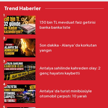
Trend Haberler
1
150 bin TL mevduat faiz getirisi
banka banka liste
2
Son dakika - Alanya'da korkutan
yangın
3
Antalya sahilinde kahreden olay: 2
genç hayatını kaybetti
4
Antalya'da turist minibüsüyle
otomobil çarpıştı: 10 yaralı
5