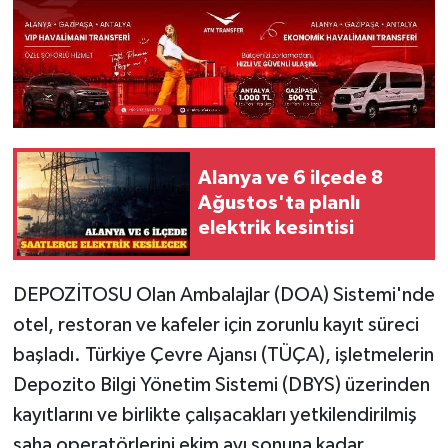
Alanya ve 6 ilçede 8
Ağustos'ta planlı
elektrik kesintisi
DEPOZİTOSU Olan Ambalajlar (DOA) Sistemi'nde
otel, restoran ve kafeler için zorunlu kayıt süreci
başladı. Türkiye Çevre Ajansı (TÜÇA), işletmelerin
Depozito Bilgi Yönetim Sistemi (DBYS) üzerinden
kayıtlarını ve birlikte çalışacakları yetkilendirilmiş
saha operatörlerini ekim ayı sonuna kadar