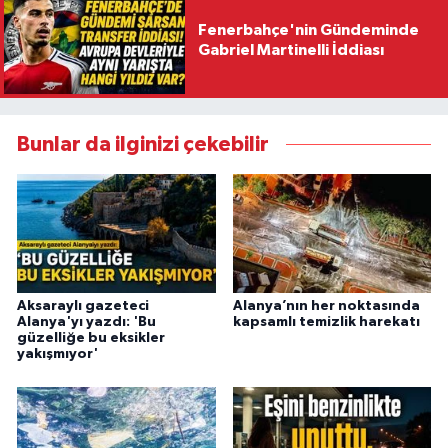
Fenerbahçe'nin Gündeminde
Gabriel Martinelli İddiası
Bunlar da ilginizi çekebilir
Aksaraylı gazeteci
Alanya’nın her noktasında
Alanya'yı yazdı: 'Bu
kapsamlı temizlik harekatı
güzelliğe bu eksikler
yakışmıyor'