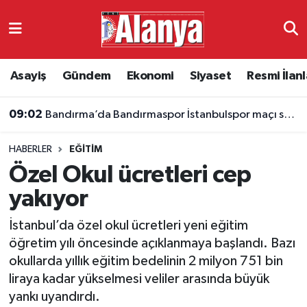
Asayiş
Antalya Nöbetçi Eczaneler
Asayiş
Gündem
Ekonomi
Siyaset
Resmi İlanl
Gündem
Antalya Hava Durumu
09:02
Bandırma’da Bandırmaspor İstanbulspor maçı saat kaçta, hangi kanalda?
Ekonomi
Antalya Namaz Vakitleri
HABERLER
EĞITIM
Siyaset
Antalya Trafik Yoğunluk Haritası
Özel Okul ücretleri cep
Resmi İlanlar
Süper Lig Puan Durumu ve Fikstür
yakıyor
İstanbul’da özel okul ücretleri yeni eğitim
Alanyaspor
Tüm Manşetler
öğretim yılı öncesinde açıklanmaya başlandı. Bazı
okullarda yıllık eğitim bedelinin 2 milyon 751 bin
Turizm
Son Dakika Haberleri
liraya kadar yükselmesi veliler arasında büyük
yankı uyandırdı.
E-Gazete
Haber Arşivi