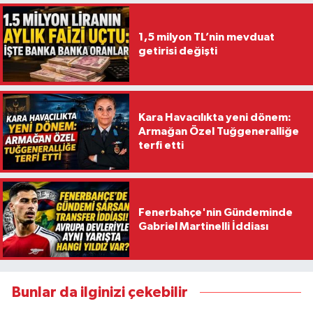
1,5 milyon TL’nin mevduat
getirisi değişti
Kara Havacılıkta yeni dönem:
Armağan Özel Tuğgeneralliğe
terfi etti
Fenerbahçe'nin Gündeminde
Gabriel Martinelli İddiası
Bunlar da ilginizi çekebilir