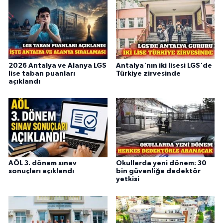
2026 Antalya ve Alanya LGS
Antalya'nın iki lisesi LGS'de
lise taban puanları
Türkiye zirvesinde
açıklandı
AÖL 3. dönem sınav
Okullarda yeni dönem: 30
sonuçları açıklandı
bin güvenliğe dedektör
yetkisi