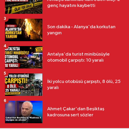
genç hayatını kaybetti
3
Son dakika - Alanya'da korkutan
yangın
4
Antalya'da turist minibüsüyle
otomobil çarpıştı: 10 yaralı
5
İki yolcu otobüsü çarpıştı, 8 ölü, 25
yaralı
6
Ahmet Çakar'dan Beşiktaş
kadrosuna sert sözler