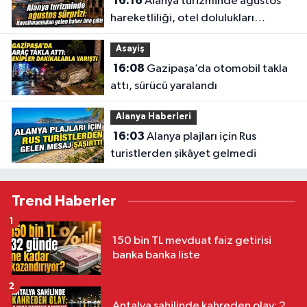
16:16
Alanya turizminde ağustos
hareketliliği, otel dolulukları
yükseldi
Asayiş
16:08
Gazipaşa’da otomobil takla
attı, sürücü yaralandı
Alanya Haberleri
16:03
Alanya plajları için Rus
turistlerden şikâyet gelmedi
Trend Haberler
1
150 bin TL mevduat faiz getirisi
banka banka liste
2
Antalya sahilinde kahreden olay: 2