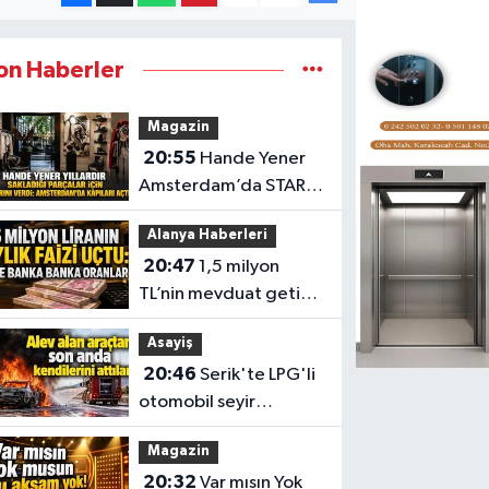
on Haberler
Magazin
20:55
Hande Yener
Amsterdam’da STAR
Gene projesini hayata
Alanya Haberleri
geçirdi
20:47
1,5 milyon
TL’nin mevduat getirisi
değişti
Asayiş
20:46
Serik'te LPG'li
otomobil seyir
halindeyken alev aldı
Magazin
20:32
Var mısın Yok