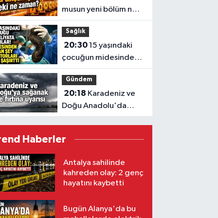
musun yeni bölüm ne
zaman?
Sağlık
20:30
15 yaşındaki
çocuğun midesinden
çıkanlar hayret ettirdi
Gündem
20:18
Karadeniz ve
Doğu Anadolu'da
sağanak ve fırtına
uyarısı
rend Haberler
Antalya sahilinde
kahreden olay: 2 genç
hayatını kaybetti
Bugün Alanya'da bu