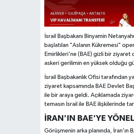
İsrail Başbakanı Binyamin Netanyahu
başlatılan "Aslanın Kükremesi" op
Emirlikleri'ne (BAE) gizli bir ziyare
askeri gerilimin en yüksek olduğu gü
İsrail Başbakanlık Ofisi tarafından
ziyaret kapsamında BAE Devlet B
ile bir araya geldi. Açıklamada ziyare
temasın İsrail ile BAE ilişkilerinde t
İRAN'IN BAE'YE YÖNEL
Görüşmenin arka planında, İran'ın B