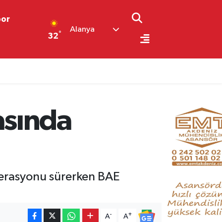
por
Alanya
°
32
asında
perasyonu sürerken BAE
-
+
A
A