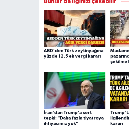
Bunlar da ilginizi çekebilir
ABD'den Türk zeytinyağına
Madame 
yüzde 12,5 ek vergi kararı
pazarın
çekilme 
İran'dan Trump'a sert
Trump'ta
tepki: "Daha fazla tiyatroya
ilgilend
ihtiyacımız yok"
kararı