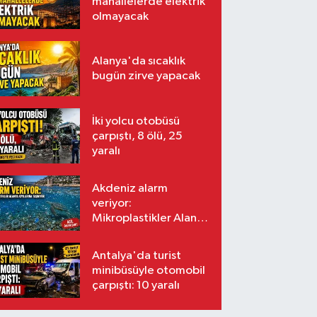
mahallelerde elektrik
olmayacak
Alanya'da sıcaklık
bugün zirve yapacak
İki yolcu otobüsü
çarpıştı, 8 ölü, 25
yaralı
Akdeniz alarm
veriyor:
Mikroplastikler Alanya
kıyılarına taşınıyor
Antalya'da turist
minibüsüyle otomobil
çarpıştı: 10 yaralı