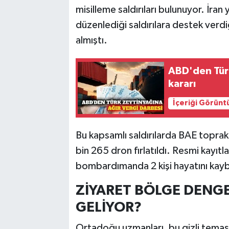
misilleme saldırıları bulunuyor. İran
düzenlediği saldırılara destek ver
almıştı.
ABD'den Türk
kararı
İçeriği Görünt
Bu kapsamlı saldırılarda BAE toprakl
bin 265 dron fırlatıldı. Resmi kayıt
bombardımanda 2 kişi hayatını kayb
ZİYARET BÖLGE DENGE
GELİYOR?
Ortadoğu uzmanları, bu gizli teması