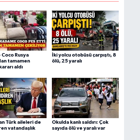
Coco Rusya
İki yolcu otobüsü çarpıştı, 8
dan tamamen
ölü, 25 yaralı
kararı aldı
n Türk aileleri de
Okulda kanlı saldırı: Çok
iren vatandaşlık
sayıda ölü ve yaralı var