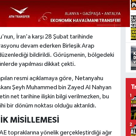
'nun, İran'a karşı 28 Şubat tarihinde
erasyonu devam ederken Birleşik Arap
t düzenlediği bildirildi. Görüşmenin, bölgedeki
nlerde yapılması dikkat çekti.
 yapılan resmi açıklamaya göre, Netanyahu
T
aşkanı Şeyh Muhammed bin Zayed Al Nahyan
tin net tarihine ilişkin bilgi verilmezken, bu
1
arihi bir dönüm noktası olduğu aktarıldı.
İK MİSİLLEMESİ
2
AE topraklarına yönelik gerçekleştirdiği ağır