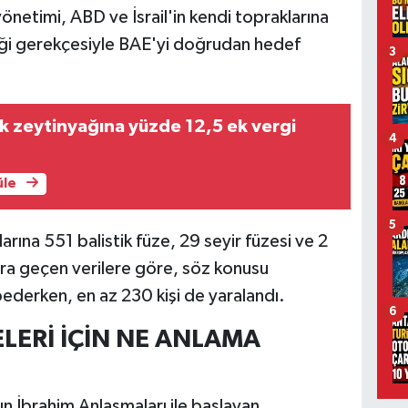
 yönetimi, ABD ve İsrail'in kendi topraklarına
diği gerekçesiyle BAE'yi doğrudan hedef
3
 zeytinyağına yüzde 12,5 ek vergi
4
üle
5
arına 551 balistik füze, 29 seyir füzesi ve 2
lara geçen verilere göre, söz konusu
ederken, en az 230 kişi de yaralandı.
6
LERİ İÇİN NE ANLAMA
n İbrahim Anlaşmaları ile başlayan