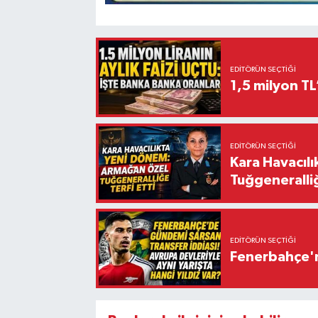
EDITÖRÜN SEÇTIĞI
1,5 milyon TL
EDITÖRÜN SEÇTIĞI
Kara Havacıl
Tuğgeneralliğ
EDITÖRÜN SEÇTIĞI
Fenerbahçe'n