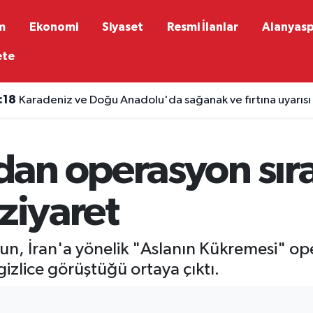
m
Ekonomi
Siyaset
Resmi İlanlar
Alanyas
ete
:18
Karadeniz ve Doğu Anadolu'da sağanak ve fırtına uyarısı
an operasyon sır
 ziyaret
un, İran'a yönelik "Aslanın Kükremesi" o
gizlice görüştüğü ortaya çıktı.