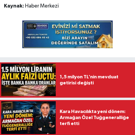
Kaynak:
Haber Merkezi
1,5 milyon TL’nin mevduat
getirisi değişti
Kara Havacılıkta yeni dönem:
Armağan Özel Tuğgeneralliğe
terfi etti