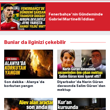
Fenerbahçe'nin Gündeminde
Gabriel Martinelli İddiası
Bunlar da ilginizi çekebilir
Son dakika - Alanya'da
Diyarbakır'da Narin Güran
korkutan yangın
davasında Salim Güran'dan
mektup