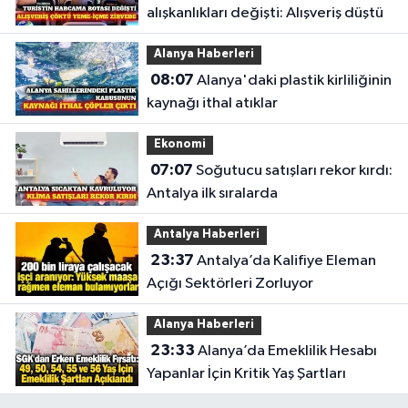
alışkanlıkları değişti: Alışveriş düştü
Alanya Haberleri
08:07
Alanya'daki plastik kirliliğinin
kaynağı ithal atıklar
Ekonomi
07:07
Soğutucu satışları rekor kırdı:
Antalya ilk sıralarda
Antalya Haberleri
23:37
Antalya’da Kalifiye Eleman
Açığı Sektörleri Zorluyor
Alanya Haberleri
23:33
Alanya’da Emeklilik Hesabı
Yapanlar İçin Kritik Yaş Şartları