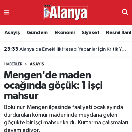
Asayiş
Antalya Nöbetçi Eczaneler
Asayiş
Gündem
Ekonomi
Siyaset
Resmi İlanl
Gündem
Antalya Hava Durumu
23:33
Alanya’da Emeklilik Hesabı Yapanlar İçin Kritik Yaş Şartları
Ekonomi
Antalya Namaz Vakitleri
HABERLER
ASAYIŞ
Siyaset
Antalya Trafik Yoğunluk Haritası
Mengen'de maden
Resmi İlanlar
Süper Lig Puan Durumu ve Fikstür
ocağında göçük: 1 işçi
mahsur
Alanyaspor
Tüm Manşetler
Bolu'nun Mengen ilçesinde faaliyeti ocak ayında
Turizm
Son Dakika Haberleri
durdurulan kömür madeninde meydana gelen
göçükte bir işçi mahsur kaldı. Kurtarma çalışmaları
E-Gazete
Haber Arşivi
devam ediyor.