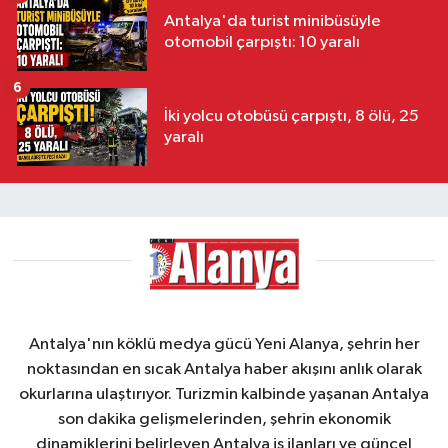
Antalya'da turist minibüsüyle
otomobil çarpıştı: 10 yaralı
6
İki yolcu otobüsü çarpıştı, 8 ölü, 25
yaralı
Antalya'nın köklü medya gücü Yeni Alanya, şehrin her
noktasından en sıcak Antalya haber akışını anlık olarak
okurlarına ulaştırıyor. Turizmin kalbinde yaşanan Antalya
son dakika gelişmelerinden, şehrin ekonomik
dinamiklerini belirleyen Antalya iş ilanları ve güncel