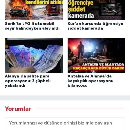
Serik'te LPG'li otomobil
Kur'an kursunda öğrenciye
seyir halindeyken alev aldı
şiddet kamerada
Alanya'da sahte para
Antalya ve Alanya'da
operasyonu: 3 şüpheli
kaçakçılık operasyonu
yakalandı
bilançosu
Yorumlar