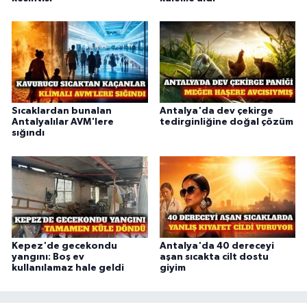
Sıcaklardan bunalan
Antalya'da dev çekirge
Antalyalılar AVM'lere
tedirginliğine doğal çözüm
sığındı
Kepez'de gecekondu
Antalya'da 40 dereceyi
yangını: Boş ev
aşan sıcakta cilt dostu
kullanılamaz hale geldi
giyim