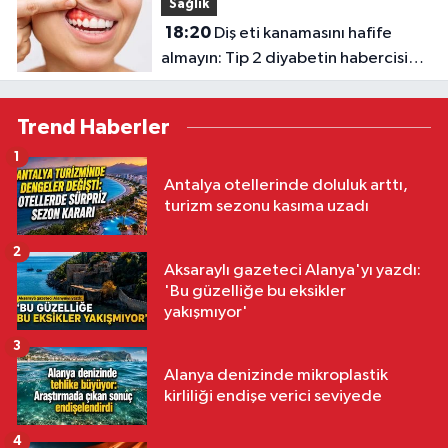
Sağlık
18:20
Diş eti kanamasını hafife
almayın: Tip 2 diyabetin habercisi
olabilir
Trend Haberler
1
Antalya otellerinde doluluk arttı,
turizm sezonu kasıma uzadı
2
Aksaraylı gazeteci Alanya'yı yazdı:
'Bu güzelliğe bu eksikler
yakışmıyor'
3
Alanya denizinde mikroplastik
kirliliği endişe verici seviyede
4