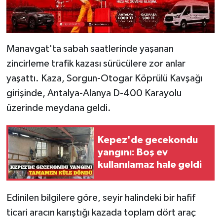
Manavgat'ta sabah saatlerinde yaşanan
zincirleme trafik kazası sürücülere zor anlar
yaşattı. Kaza, Sorgun-Otogar Köprülü Kavşağı
girişinde, Antalya-Alanya D-400 Karayolu
üzerinde meydana geldi.
Kepez'de gecekondu
yangını: Boş ev
kullanılamaz hale geldi
Edinilen bilgilere göre, seyir halindeki bir hafif
ticari aracın karıştığı kazada toplam dört araç