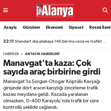
Asayiş
Antalya Nöbetçi Eczaneler
Asayiş
Gündem
Ekonomi
Siyaset
Resmi İlanl
Gündem
Antalya Hava Durumu
22:11
Standart dışı plakaya 140 bin lira ceza ve trafikten men
Ekonomi
Antalya Namaz Vakitleri
HABERLER
ANTALYA HABERLERI
Siyaset
Antalya Trafik Yoğunluk Haritası
Manavgat'ta kaza: Çok
Resmi İlanlar
Süper Lig Puan Durumu ve Fikstür
sayıda araç birbirine girdi
Manavgat'ta Sorgun-Otogar Köprülü Kavşağı
Alanyaspor
Tüm Manşetler
girişinde dört aracın karıştığı zincirleme trafik
kazası meydana geldi. Kazada yaralanan
Turizm
Son Dakika Haberleri
olmazken, D-400 Karayolu'nda trafik bir süre
kontrollü şekilde sağlandı.
E-Gazete
Haber Arşivi