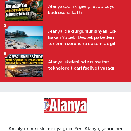
Alanyaspor iki genç futbolcuyu
kadrosuna kattı
5
Alanya'da durgunluk sinyali! Eski
Bakan Yücel: 'Destek paketleri
turizmin sorununa çözüm değil'
6
Alanya İskelesi’nde ruhsatsız
teknelere ticari faaliyet yasağı
Antalya'nın köklü medya gücü Yeni Alanya, şehrin her