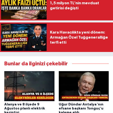
1,5 milyon TL’nin mevduat
getirisi değişti
Kara Havacılıkta yeni dönem:
Armağan Özel Tuğgeneralliğe
terfi etti
Bunlar da ilginizi çekebilir
Alanya ve 8 ilçede 9
Uğur Dündar Antalya'nın
Ağustos planlı elektrik
efsane başkanı Tonguç'u
kesintisi
kaleme aldı