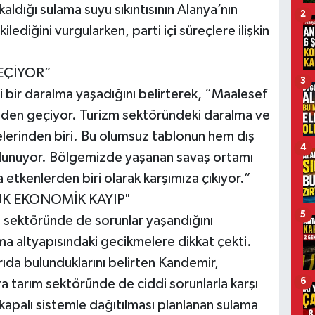
kaldığı sulama suyu sıkıntısının Alanya’nın
2
ediğini vurgularken, parti içi süreçlere ilişkin
EÇİYOR”
3
 bir daralma yaşadığını belirterek, “Maalesef
mden geçiyor. Turizm sektöründeki daralma ve
erinden biri. Bu olumsuz tablonun hem dış
4
ulunuyor. Bölgemizde yaşanan savaş ortamı
 etkenlerden biri olarak karşımıza çıkıyor.”
ÜK EKONOMİK KAYIP"
5
rım sektöründe de sorunlar yaşandığını
ma altyapısındaki gecikmelere dikkat çekti.
rıda bulunduklarını belirten Kandemir,
6
ıra tarım sektöründe de ciddi sorunlarla karşı
kapalı sistemle dağıtılması planlanan sulama