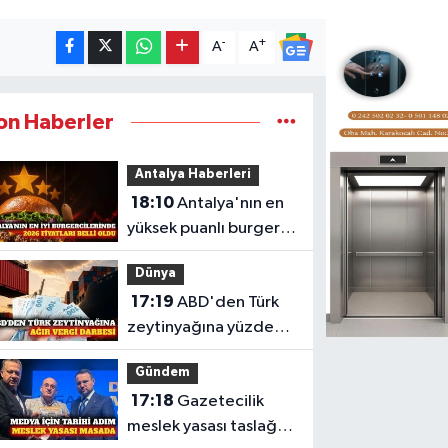
-
+
A
A
on Haberler
Antalya Haberleri
18:10
Antalya'nın en
yüksek puanlı burger
mekanları ve fiyatları
Dünya
17:19
ABD'den Türk
zeytinyağına yüzde
12,5 ek vergi kararı
Gündem
17:18
Gazetecilik
meslek yasası taslağı