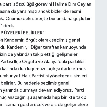
na parti sözcülüğü görevini Halime Dim Ceylan
sına da yansımıştı ancak bizler de resmi
ik. Önümüzdeki süreçte bunun daha güçlü bir
" dedi.
P ÜYELERİ BELİRLER"
en Kandemir, örgüt olarak seçilmiş genel
ladı. Kandemir, “Diğer taraftan kamuoyunda
izin de yakından takip ettiği gelişmeler
rtisi İlçe Örgütü ve Alanya’daki partililer
 arkasında durduğumuzu açıkça ifade etmek
umhuriyet Halk Partisi’ni yönetecek isimleri
 belirler. Bu nedenle seçilmiş genel
in yanında durmaya devam ediyoruz. Parti
onuçlanacağını şu aşamada hep birlikte takip
ğini zaman gösterecek ve biz de gelişmelere