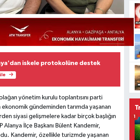
nya'dan iskele protokolüne destek
üle
 olağan yönetim kurulu toplantısını parti
nın ekonomik gündeminden tarımda yaşanan
T
rden siyasi gelişmelere kadar birçok başlığın
1
HP Alanya İlçe Başkanı Bülent Kandemir,
du. Kandemir, özellikle turizmde yaşanan