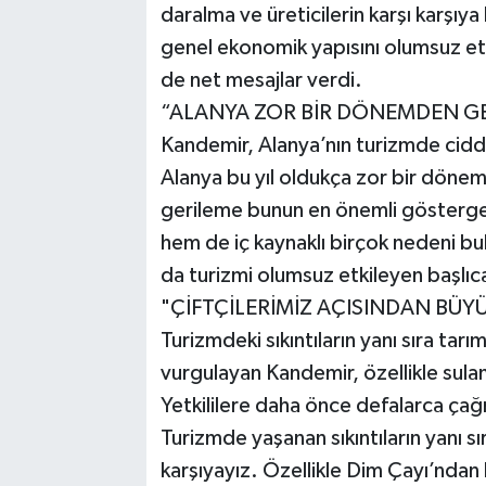
daralma ve üreticilerin karşı karşıya 
genel ekonomik yapısını olumsuz etkil
de net mesajlar verdi.
“ALANYA ZOR BİR DÖNEMDEN G
Kandemir, Alanya’nın turizmde ciddi
Alanya bu yıl oldukça zor bir döne
gerileme bunun en önemli göstergel
hem de iç kaynaklı birçok nedeni b
da turizmi olumsuz etkileyen başlıca
"ÇİFTÇİLERİMİZ AÇISINDAN BÜY
Turizmdeki sıkıntıların yanı sıra ta
vurgulayan Kandemir, özellikle sula
Yetkililere daha önce defalarca çağ
Turizmde yaşanan sıkıntıların yanı s
karşıyayız. Özellikle Dim Çayı’ndan 