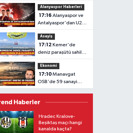
Bakan Gürlek'e
Alanyaspor Haberleri
sunuldu
17:16
Alanyaspor ve
Antalyaspor'dan U20
Milli Takımı'na davet
Asayiş
17:12
Kemer'de
deniz paraşütü sahile
düştü: 2 yaralı
Ekonomi
17:10
Manavgat
OSB'de 59 sanayi
parseli için başvurular
başladı
rend Haberler
Hradec Kralove-
Beşiktaş maçı hangi
kanalda kaçta?