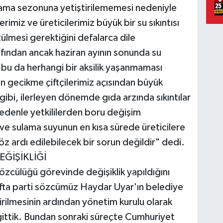
sulama sezonuna yetiştirilememesi nedeniyle
rimiz ve üreticilerimiz büyük bir su sıkıntısı
ülmesi gerektiğini defalarca dile
fından ancak haziran ayının sonunda su
ik bu da herhangi bir aksilik yaşanmaması
gecikme çiftçilerimiz açısından büyük
ibi, ilerleyen dönemde gıda arzında sıkıntılar
edenle yetkililerden boru değişim
 ve sulama suyunun en kısa sürede üreticilere
öz ardı edilebilecek bir sorun değildir" dedi.
ĞİŞİKLİĞİ
zcülüğü görevinde değişiklik yapıldığını
fta parti sözcümüz Haydar Uyar'ın belediye
rilmesinin ardından yönetim kurulu olarak
gittik. Bundan sonraki süreçte Cumhuriyet