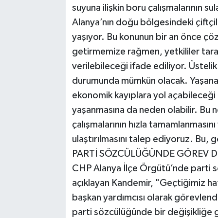
suyuna ilişkin boru çalışmalarının 
Alanya’nın doğu bölgesindeki çiftçile
yaşıyor. Bu konunun bir an önce çöz
getirmemize rağmen, yetkililer tara
verilebileceği ifade ediliyor. Üstel
durumunda mümkün olacak. Yaşanan 
ekonomik kayıplara yol açabileceği g
yaşanmasına da neden olabilir. Bu n
çalışmalarının hızla tamamlanmasını
ulaştırılmasını talep ediyoruz. Bu, g
PARTİ SÖZCÜLÜĞÜNDE GÖREV DE
CHP Alanya İlçe Örgütü’nde parti sö
açıklayan Kandemir, "Geçtiğimiz ha
başkan yardımcısı olarak görevlendi
parti sözcülüğünde bir değişikliğe 