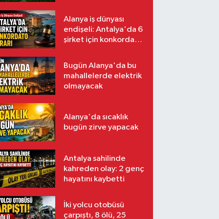
Alanya iş dünyası
endişeli: Antalya'da 6
şirket için konkordato
kararı
Bugün Alanya'da bu
mahallelerde elektrik
olmayacak
Alanya'da sıcaklık
bugün zirve yapacak
Antalya sahilinde
kahreden olay: 2 genç
hayatını kaybetti
İki yolcu otobüsü
çarpıştı, 8 ölü, 25