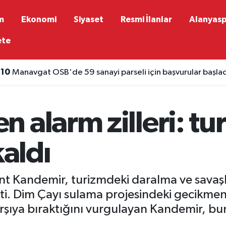
m
Ekonomi
Siyaset
Resmi İlanlar
Alanyas
ete
:10
Manavgat OSB'de 59 sanayi parseli için başvurular başla
 alarm zilleri: tu
kaldı
t Kandemir, turizmdeki daralma ve savaşla
tti. Dim Çayı sulama projesindeki gecikme
şı karşıya bıraktığını vurgulayan Kandemir, 