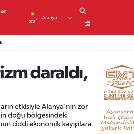
por
Alanya
°
32
dı
rizm daraldı,
rın etkisiyle Alanya’nın zor
nin doğu bölgesindeki
bunun ciddi ekonomik kayıplara