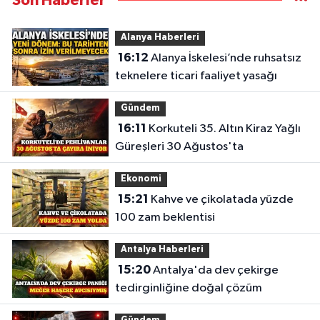
Son Haberler
Alanya Haberleri
16:12
Alanya İskelesi’nde ruhsatsız
teknelere ticari faaliyet yasağı
Gündem
16:11
Korkuteli 35. Altın Kiraz Yağlı
Güreşleri 30 Ağustos'ta
Ekonomi
15:21
Kahve ve çikolatada yüzde
100 zam beklentisi
Antalya Haberleri
15:20
Antalya'da dev çekirge
tedirginliğine doğal çözüm