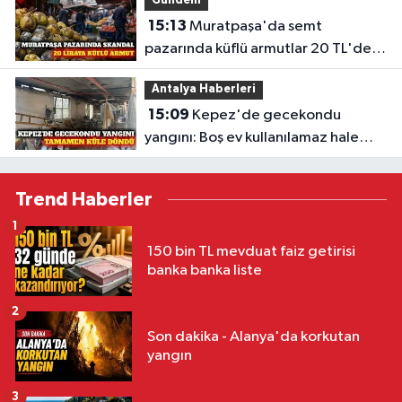
Gündem
15:13
Muratpaşa'da semt
pazarında küflü armutlar 20 TL'den
satıldı
Antalya Haberleri
15:09
Kepez'de gecekondu
yangını: Boş ev kullanılamaz hale
geldi
Trend Haberler
1
150 bin TL mevduat faiz getirisi
banka banka liste
2
Son dakika - Alanya'da korkutan
yangın
3