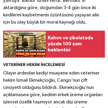
yavruya 'Bambi' ismini verdi. Bermant'ın
aktardığına göre, doğumdan 3-4 gün önce iki
kedilerini kaybetmenin üzüntüsünü yaşayan aile
için bu olay büyük bir moral kaynağı oldu.
Kahve ve çikolatada
yüzde 100 zam
beklentisi
VETERİNER HEKİM İNCELEMESİ
Olayın ardından kediyi muayene eden veteriner
hekim İsmail Ekmekçioğlu, Cengo'nun çift
cinsiyetli olduğunu bildirdi. Ekmekçioğlu'nun
açıklamasına göre, kedinin erkek üreme organları
işlevsel özellik taşımıyor ancak dişi üreme