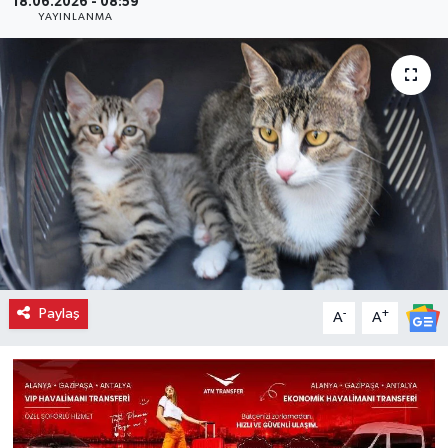
18.06.2026 - 08:59
YAYINLANMA
Paylaş
-
+
A
A