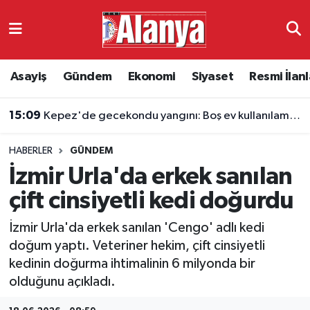
Asayiş
Antalya Nöbetçi Eczaneler
Asayiş
Gündem
Ekonomi
Siyaset
Resmi İlanl
Gündem
Antalya Hava Durumu
15:09
Kepez'de gecekondu yangını: Boş ev kullanılamaz hale geldi
Ekonomi
Antalya Namaz Vakitleri
HABERLER
GÜNDEM
Siyaset
Antalya Trafik Yoğunluk Haritası
İzmir Urla'da erkek sanılan
Resmi İlanlar
Süper Lig Puan Durumu ve Fikstür
çift cinsiyetli kedi doğurdu
İzmir Urla'da erkek sanılan 'Cengo' adlı kedi
Alanyaspor
Tüm Manşetler
doğum yaptı. Veteriner hekim, çift cinsiyetli
kedinin doğurma ihtimalinin 6 milyonda bir
Turizm
Son Dakika Haberleri
olduğunu açıkladı.
E-Gazete
Haber Arşivi