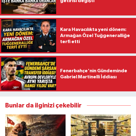
getirisi değişti
Kara Havacılıkta yeni dönem:
Armağan Özel Tuğgeneralliğe
terfi etti
Fenerbahçe'nin Gündeminde
Gabriel Martinelli İddiası
Bunlar da ilginizi çekebilir