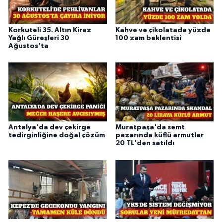
Korkuteli 35. Altın Kiraz
Kahve ve çikolatada yüzde
Yağlı Güreşleri 30
100 zam beklentisi
Ağustos'ta
Antalya'da dev çekirge
Muratpaşa'da semt
tedirginliğine doğal çözüm
pazarında küflü armutlar
20 TL'den satıldı