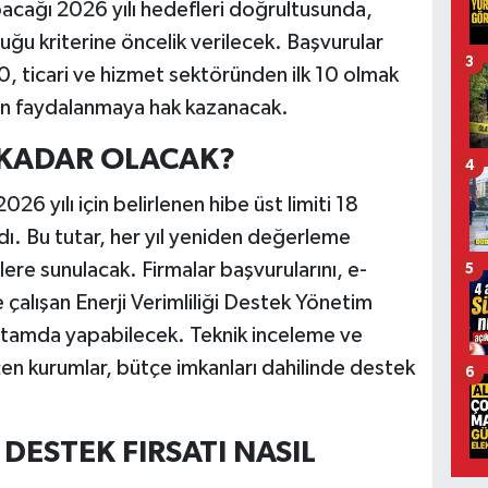
pacağı 2026 yılı hedefleri doğrultusunda,
 kriterine öncelik verilecek. Başvurular
3
, ticari ve hizmet sektöründen ilk 10 olmak
en faydalanmaya hak kazanacak.
E KADAR OLACAK?
4
 yılı için belirlenen hibe üst limiti 18
ndı. Bu tutar, her yıl yeniden değerleme
ere sunulacak. Firmalar başvurularını, e-
5
çalışan Enerji Verimliliği Destek Yönetim
ortamda yapabilecek. Teknik inceleme ve
en kurumlar, bütçe imkanları dahilinde destek
6
 DESTEK FIRSATI NASIL