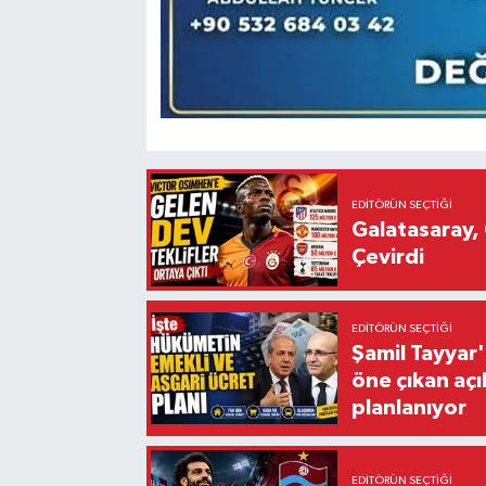
EDITÖRÜN SEÇTIĞI
Galatasaray, 
Çevirdi
EDITÖRÜN SEÇTIĞI
Şamil Tayyar
öne çıkan aç
planlanıyor
EDITÖRÜN SEÇTIĞI