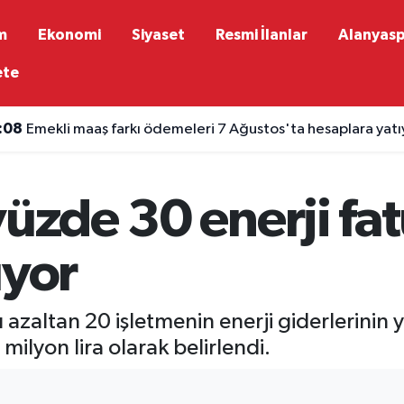
m
Ekonomi
Siyaset
Resmi İlanlar
Alanyas
ete
:24
Gökbel Futbol Turnuvası'nın şampiyonu Alanya Fenerbah
yüzde 30 enerji fat
ıyor
azaltan 20 işletmenin enerji giderlerinin 
ilyon lira olarak belirlendi.