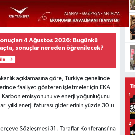
sonuçları 4 Ağustos 2026: Bugünkü
 kaçta, sonuçlar nereden öğrenilecek?
üle
akanlık açıklamasına göre, Türkiye genelinde
T
lerinde faaliyet gösteren işletmeler için EKA
1
r. Karbon emisyonunu ve enerji yoğunluğunu
rı yılki enerji faturası giderlerinin yüzde 30'u
2
i Çerçeve Sözleşmesi 31. Taraflar Konferansı'na