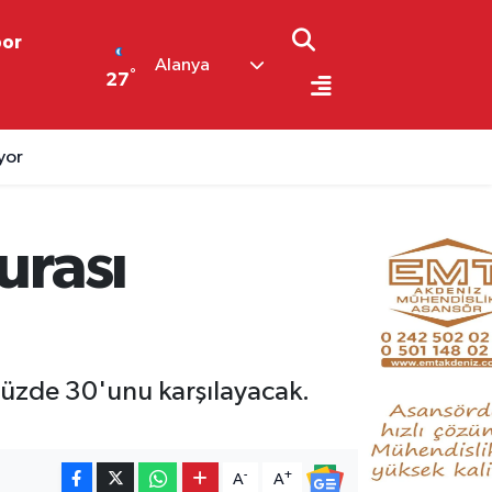
por
Alanya
°
27
çeliler Derneği
urası
yüzde 30'unu karşılayacak.
-
+
A
A