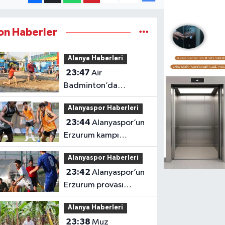
on Haberler
Alanya Haberleri
23:47
Air
Badminton’da
şampiyonluk heyecanı
Alanyaspor Haberleri
Alanya’da
23:44
Alanyaspor’un
Erzurum kampı
tamamlandı
Alanyaspor Haberleri
23:42
Alanyaspor’un
Erzurum provası
golsüz tamamlandı
Alanya Haberleri
23:38
Muz