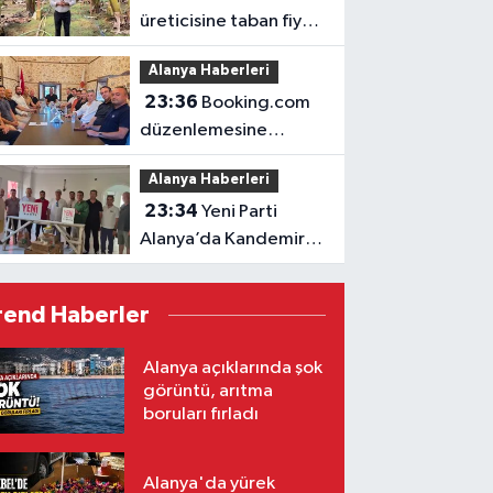
üreticisine taban fiyat
müjdesi
Alanya Haberleri
23:36
Booking.com
düzenlemesine
ALTİD’den destek
Alanya Haberleri
23:34
Yeni Parti
Alanya’da Kandemir’le
yola çıktı
rend Haberler
Alanya açıklarında şok
görüntü, arıtma
boruları fırladı
Alanya'da yürek