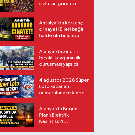
sızlatan görüntü
Antalya'da korkunç
c*nayet! Elleri bağlı
halde ölü bulundu
Alanya'da zincirli
bıçaklı kavganın ilk
duruşması yapıldı
4 ağustos 2026 Süper
Loto kazanan
numaralar açıklandı:
İşte o numaralar
Alanya'da Bugün
Planlı Elektrik
Kesintisi: 4
Ağustos'ta Bakım ve
Yatırım Çalışmaları