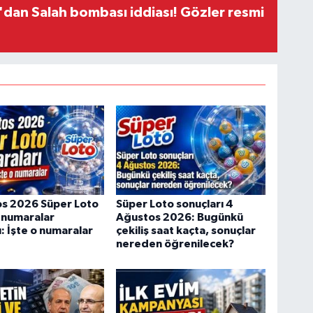
dan Salah bombası iddiası! Gözler resmi
os 2026 Süper Loto
Süper Loto sonuçları 4
 numaralar
Ağustos 2026: Bugünkü
ı: İşte o numaralar
çekiliş saat kaçta, sonuçlar
nereden öğrenilecek?