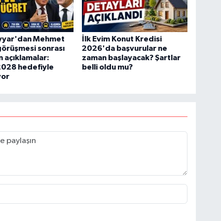
ayyar'dan Mehmet
İlk Evim Konut Kredisi
görüşmesi sonrası
2026'da başvurular ne
n açıklamalar:
zaman başlayacak? Şartlar
2028 hedefiyle
belli oldu mu?
yor