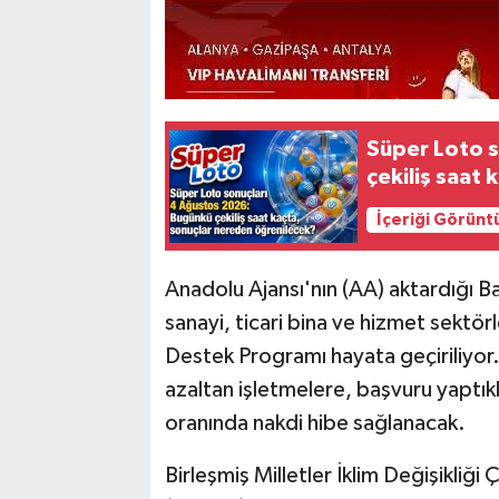
Süper Loto 
çekiliş saat
İçeriği Görünt
Anadolu Ajansı'nın (AA) aktardığı B
sanayi, ticari bina ve hizmet sektör
Destek Programı hayata geçiriliyo
azaltan işletmelere, başvuru yaptıkla
oranında nakdi hibe sağlanacak.
Birleşmiş Milletler İklim Değişikliğ