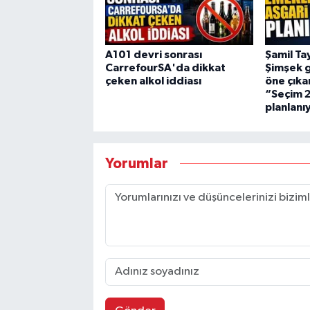
A101 devri sonrası
Şamil T
CarrefourSA'da dikkat
Şimşek 
çeken alkol iddiası
öne çıka
“Seçim 
planlanı
Yorumlar