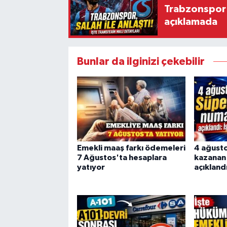
Trabzonspor'
açıklamada
Bunlar da ilginizi çekebilir
Emekli maaş farkı ödemeleri
4 ağust
7 Ağustos'ta hesaplara
kazanan
yatıyor
açıkland