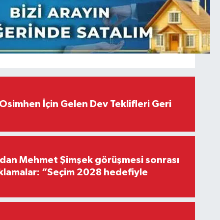
Osimhen İçin Gelen Dev Teklifleri Geri
'dan Mehmet Şimşek görüşmesi sonrası
ıklamalar: “Seçim 2028 hedefiyle