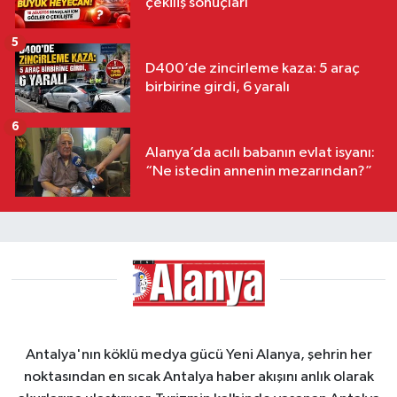
çekiliş sonuçları
5
D400’de zincirleme kaza: 5 araç
birbirine girdi, 6 yaralı
6
Alanya’da acılı babanın evlat isyanı:
“Ne istedin annenin mezarından?”
Antalya'nın köklü medya gücü Yeni Alanya, şehrin her
noktasından en sıcak Antalya haber akışını anlık olarak