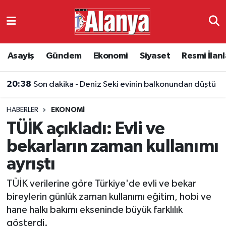
Asayiş
Antalya Nöbetçi Eczaneler
Asayiş
Gündem
Ekonomi
Siyaset
Resmi İlanl
Gündem
Antalya Hava Durumu
20:38
Son dakika - Deniz Seki evinin balkonundan düştü
Ekonomi
Antalya Namaz Vakitleri
HABERLER
EKONOMI
Siyaset
Antalya Trafik Yoğunluk Haritası
TÜİK açıkladı: Evli ve
Resmi İlanlar
Süper Lig Puan Durumu ve Fikstür
bekarların zaman kullanımı
ayrıştı
Alanyaspor
Tüm Manşetler
TÜİK verilerine göre Türkiye'de evli ve bekar
Turizm
Son Dakika Haberleri
bireylerin günlük zaman kullanımı eğitim, hobi ve
hane halkı bakımı ekseninde büyük farklılık
E-Gazete
Haber Arşivi
gösterdi.