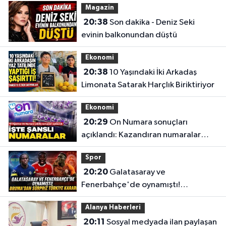
Magazin
20:38
Son dakika - Deniz Seki
evinin balkonundan düştü
Ekonomi
20:38
10 Yaşındaki İki Arkadaş
Limonata Satarak Harçlık Biriktiriyor
Ekonomi
20:29
On Numara sonuçları
açıklandı: Kazandıran numaralar
belli oldu
Spor
20:20
Galatasaray ve
Fenerbahçe'de oynamıştı!
Bruma'dan sürpriz Türkiye kararı
Alanya Haberleri
20:11
Sosyal medyada ilan paylaşan