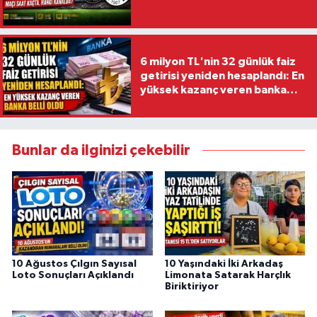
6 milyon TL'nin 32 günlük faiz
getirisi yeniden hesaplandı: En
yüksek kazanç veren banka
belli oldu
Bunlar da ilginizi çekebilir
10 Ağustos Çılgın Sayısal
10 Yaşındaki İki Arkadaş
Loto Sonuçları Açıklandı
Limonata Satarak Harçlık
Biriktiriyor