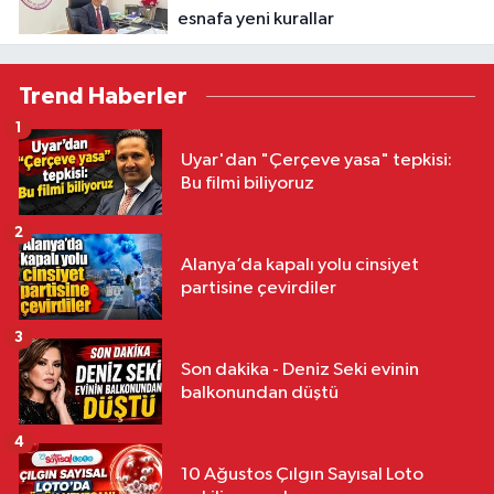
esnafa yeni kurallar
Trend Haberler
1
Uyar'dan "Çerçeve yasa" tepkisi:
Bu filmi biliyoruz
2
Alanya’da kapalı yolu cinsiyet
partisine çevirdiler
3
Son dakika - Deniz Seki evinin
balkonundan düştü
4
10 Ağustos Çılgın Sayısal Loto