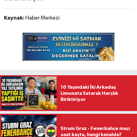
Kaynak:
Haber Merkezi
10 Yaşındaki İki Arkadaş
Limonata Satarak Harçlık
Biriktiriyor
Strum Graz - Fenerbahçe maçı
saat kaçta, hangi kanalda?