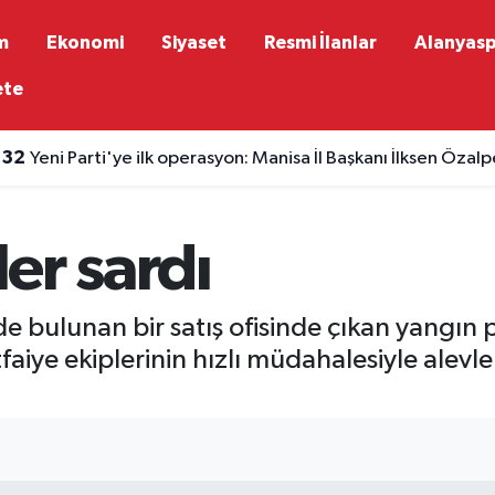
m
Ekonomi
Siyaset
Resmi İlanlar
Alanyas
ete
:32
Yeni Parti'ye ilk operasyon: Manisa İl Başkanı İlksen Özal
ler sardı
 bulunan bir satış ofisinde çıkan yangın 
faiye ekiplerinin hızlı müdahalesiyle alevle