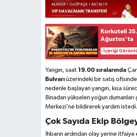
Korkuteli 35.
Ağustos'ta
İçeriği Görünt
Yangın, saat
19.00 sıralarında
Çan
Bulvarı
üzerindeki bir satış ofisin
nedenle başlayan yangın, kısa sürede o
Binadan yükselen yoğun dumanları g
Merkezi'ne bildirerek yardım istedi
Çok Sayıda Ekip Bölgey
İhbarın ardından olay yerine itfaiye e