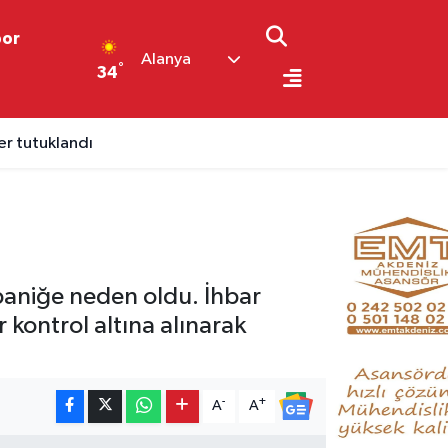
por
Alanya
°
34
per tutuklandı
paniğe neden oldu. İhbar
r kontrol altına alınarak
-
+
A
A