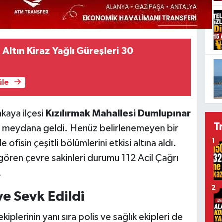
 Altın Kiraz Yağlı Güreşleri 30
üle
kaya ilçesi
Kızılırmak Mahallesi Dumlupınar
T
de meydana geldi. Henüz belirlenemeyen bir
1
fisin çeşitli bölümlerini etkisi altına aldı.
ören çevre sakinleri durumu 112 Acil Çağrı
.
2
e Sevk Edildi
kiplerinin yanı sıra polis ve sağlık ekipleri de