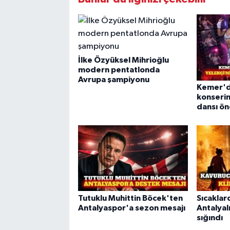
İlke Özyüksel Mihrioğlu
modern pentatlonda
Avrupa şampiyonu
Kemer'd
konserin
dansı öne
Tutuklu Muhittin Böcek'ten
Sıcaklar
Antalyaspor'a sezon mesajı
Antalyal
sığındı