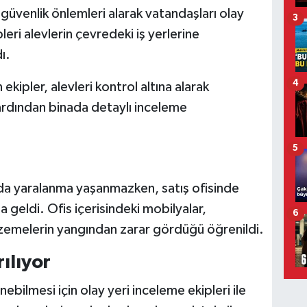
 güvenlik önlemleri alarak vatandaşları olay
3
leri alevlerin çevredeki iş yerlerine
ı.
4
ipler, alevleri kontrol altına alarak
rdından binada detaylı inceleme
5
 da yaralanma yaşanmazken, satış ofisinde
eldi. Ofis içerisindeki mobilyalar,
6
lzemelerin yangından zarar gördüğü öğrenildi.
ılıyor
nebilmesi için olay yeri inceleme ekipleri ile