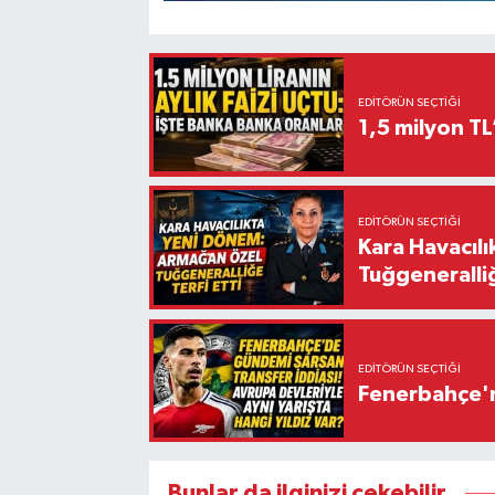
EDITÖRÜN SEÇTIĞI
1,5 milyon TL
EDITÖRÜN SEÇTIĞI
Kara Havacıl
Tuğgeneralliğ
EDITÖRÜN SEÇTIĞI
Fenerbahçe'n
Bunlar da ilginizi çekebilir