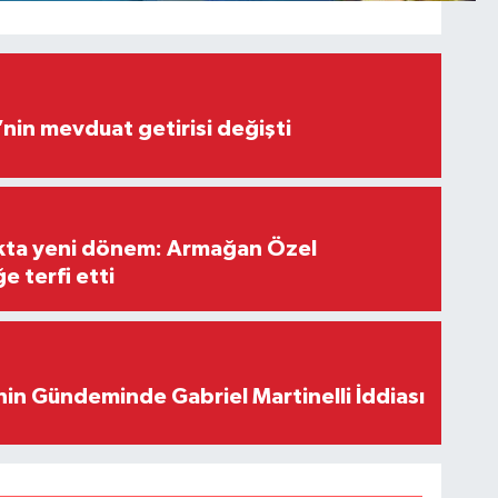
’nin mevduat getirisi değişti
ıkta yeni dönem: Armağan Özel
e terfi etti
in Gündeminde Gabriel Martinelli İddiası