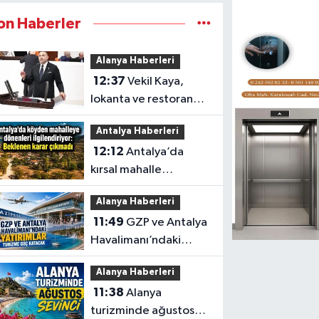
on Haberler
Alanya Haberleri
12:37
Vekil Kaya,
lokanta ve restoran
işletmecilerinin
Antalya Haberleri
sorunlarını TBMM’ye
12:12
Antalya’da
taşıdı
kırsal mahalle
başvurularında süreç
Alanya Haberleri
sonuçlanmadı
11:49
GZP ve Antalya
Havalimanı’ndaki
yatırımlar turizme güç
Alanya Haberleri
katacak
11:38
Alanya
turizminde ağustos