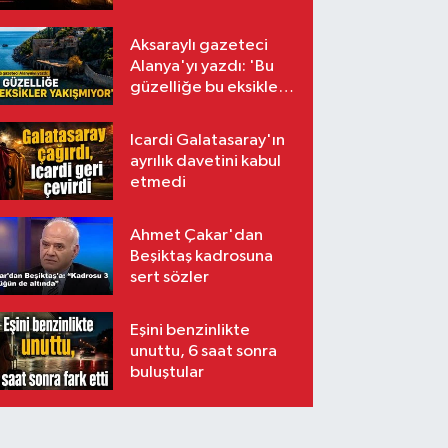
Aksaraylı gazeteci
Alanya'yı yazdı: 'Bu
güzelliğe bu eksikler
yakışmıyor'
Icardi Galatasaray'ın
ayrılık davetini kabul
etmedi
Ahmet Çakar'dan
Beşiktaş kadrosuna
sert sözler
Eşini benzinlikte
unuttu, 6 saat sonra
buluştular