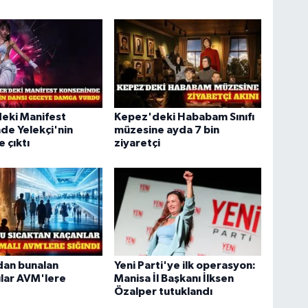
eki Manifest
Kepez'deki Hababam Sınıfı
de Yelekçi'nin
müzesine ayda 7 bin
 çıktı
ziyaretçi
dan bunalan
Yeni Parti'ye ilk operasyon:
ılar AVM'lere
Manisa İl Başkanı İlksen
Özalper tutuklandı