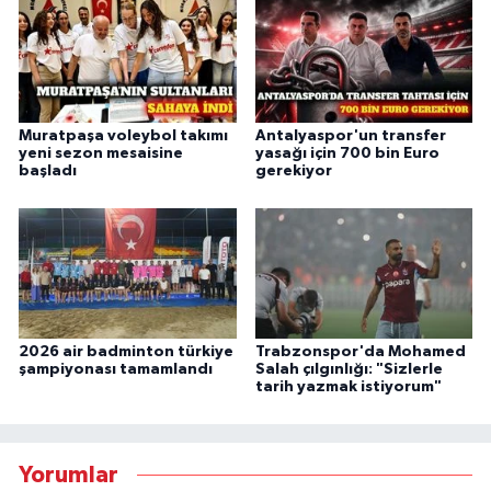
Muratpaşa voleybol takımı
Antalyaspor'un transfer
yeni sezon mesaisine
yasağı için 700 bin Euro
başladı
gerekiyor
2026 air badminton türkiye
Trabzonspor'da Mohamed
şampiyonası tamamlandı
Salah çılgınlığı: "Sizlerle
tarih yazmak istiyorum"
Yorumlar