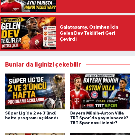
Galatasaray, Osimhen İçin
Gelen Dev Teklifleri Geri
Çevirdi
Bunlar da ilginizi çekebilir
Süper Lig’de 2 ve 3’üncü
Bayern Münih-Aston Villa
hafta programı açıklandı
TRT Spor'da yayınlanacak?
TRT Spor nasıl izlenir?