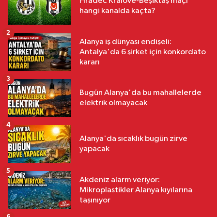
Hradec Kralove-Beşiktaş maçı
hangi kanalda kaçta?
2
Alanya iş dünyası endişeli:
Antalya'da 6 şirket için konkordato
kararı
3
Bugün Alanya'da bu mahallelerde
elektrik olmayacak
4
Alanya'da sıcaklık bugün zirve
yapacak
5
Akdeniz alarm veriyor:
Mikroplastikler Alanya kıyılarına
taşınıyor
6