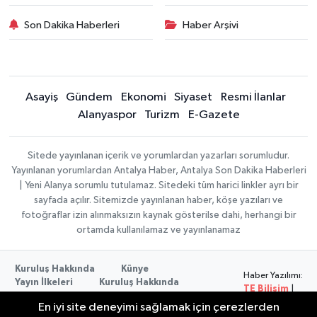
Son Dakika Haberleri
Haber Arşivi
Asayiş
Gündem
Ekonomi
Siyaset
Resmi İlanlar
Alanyaspor
Turizm
E-Gazete
Sitede yayınlanan içerik ve yorumlardan yazarları sorumludur.
Yayınlanan yorumlardan Antalya Haber, Antalya Son Dakika Haberleri
| Yeni Alanya sorumlu tutulamaz. Sitedeki tüm harici linkler ayrı bir
sayfada açılır. Sitemizde yayınlanan haber, köşe yazıları ve
fotoğraflar izin alınmaksızın kaynak gösterilse dahi, herhangi bir
ortamda kullanılamaz ve yayınlanamaz
Kuruluş Hakkında
Künye
Haber Yazılımı:
Yayın İlkeleri
Kuruluş Hakkında
TE Bilişim
|
Düzeltme Politikası
Veri Politikası
Copyright ©
En iyi site deneyimi sağlamak için çerezlerden
Kullanım Şartları
2026