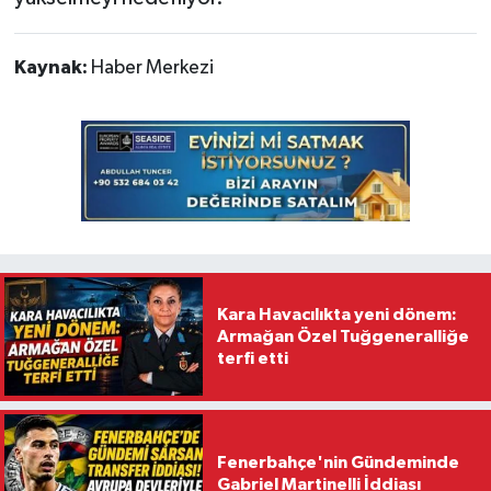
Kaynak:
Haber Merkezi
Kara Havacılıkta yeni dönem:
Armağan Özel Tuğgeneralliğe
terfi etti
Fenerbahçe'nin Gündeminde
Gabriel Martinelli İddiası