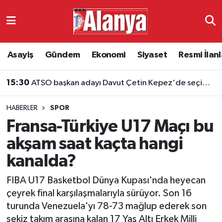
Asayiş
Antalya Nöbetçi Eczaneler
Asayiş
Gündem
Ekonomi
Siyaset
Resmi İlanl
Gündem
Antalya Hava Durumu
15:30
ATSO başkan adayı Davut Çetin Kepez'de seçim ofisini açtı
Ekonomi
Antalya Namaz Vakitleri
HABERLER
SPOR
Siyaset
Antalya Trafik Yoğunluk Haritası
Fransa-Türkiye U17 Maçı bu
Resmi İlanlar
Süper Lig Puan Durumu ve Fikstür
akşam saat kaçta hangi
kanalda?
Alanyaspor
Tüm Manşetler
FIBA U17 Basketbol Dünya Kupası'nda heyecan
Turizm
Son Dakika Haberleri
çeyrek final karşılaşmalarıyla sürüyor. Son 16
turunda Venezuela'yı 78-73 mağlup ederek son
E-Gazete
Haber Arşivi
sekiz takım arasına kalan 17 Yaş Altı Erkek Milli