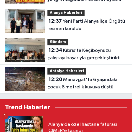
Alanya Haberleri
12:37
Yeni Parti Alanya İlçe Örgütü
resmen kuruldu
Gündem
12:34
Kıbrıs’ta Keçiboynuzu
çalıştayı başarıyla gerçekleştirildi
Antalya Haberleri
12:20
Manavgat'ta 6 yaşındaki
çocuk 6 metrelik kuyuya düştü
Trend Haberler
1
Alanya’da özel hastane faturası
CİMER’e taşındı