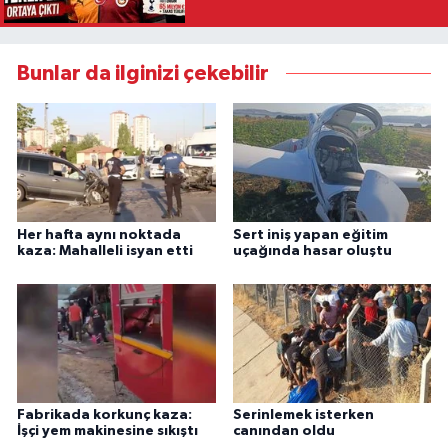
Bunlar da ilginizi çekebilir
Her hafta aynı noktada
Sert iniş yapan eğitim
kaza: Mahalleli isyan etti
uçağında hasar oluştu
Fabrikada korkunç kaza:
Serinlemek isterken
İşçi yem makinesine sıkıştı
canından oldu