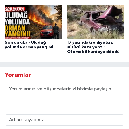
Son dakika - Uludağ
17 yaşındaki ehliyetsiz
yolunda orman yangını!
sürücü kaza yaptı:
Otomobil hurdaya döndü
Yorumlar