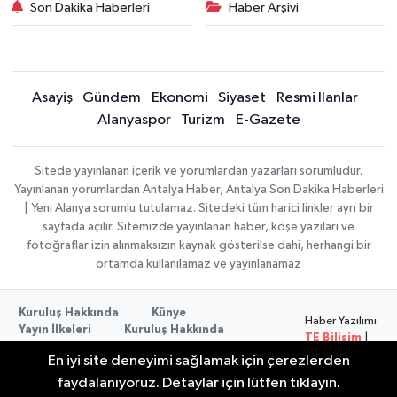
Son Dakika Haberleri
Haber Arşivi
Asayiş
Gündem
Ekonomi
Siyaset
Resmi İlanlar
Alanyaspor
Turizm
E-Gazete
Sitede yayınlanan içerik ve yorumlardan yazarları sorumludur.
Yayınlanan yorumlardan Antalya Haber, Antalya Son Dakika Haberleri
| Yeni Alanya sorumlu tutulamaz. Sitedeki tüm harici linkler ayrı bir
sayfada açılır. Sitemizde yayınlanan haber, köşe yazıları ve
fotoğraflar izin alınmaksızın kaynak gösterilse dahi, herhangi bir
ortamda kullanılamaz ve yayınlanamaz
Kuruluş Hakkında
Künye
Haber Yazılımı:
Yayın İlkeleri
Kuruluş Hakkında
TE Bilişim
|
Düzeltme Politikası
Veri Politikası
Copyright ©
En iyi site deneyimi sağlamak için çerezlerden
Kullanım Şartları
2026
faydalanıyoruz. Detaylar için lütfen tıklayın.