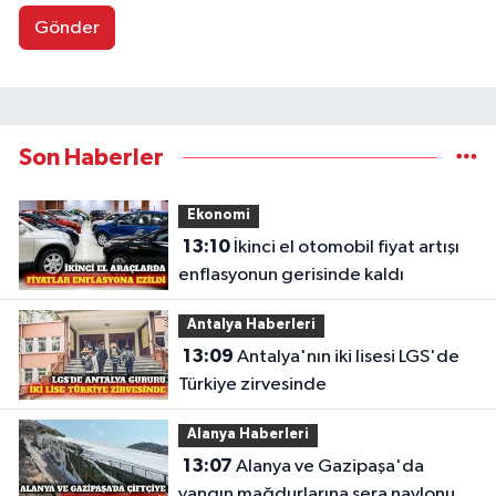
Gönder
Son Haberler
Ekonomi
13:10
İkinci el otomobil fiyat artışı
enflasyonun gerisinde kaldı
Antalya Haberleri
13:09
Antalya'nın iki lisesi LGS'de
Türkiye zirvesinde
Alanya Haberleri
13:07
Alanya ve Gazipaşa'da
yangın mağdurlarına sera naylonu