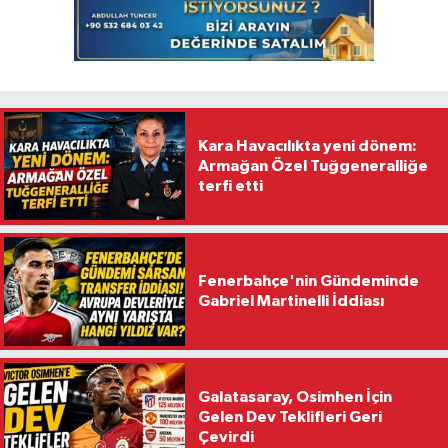
Kara Havacılıkta yeni dönem:
Armağan Özel Tuğgeneralliğe
terfi etti
Fenerbahçe'nin Gündeminde
Gabriel Martinelli İddiası
Galatasaray, Osimhen İçin
Gelen Dev Teklifleri Geri
Çevirdi