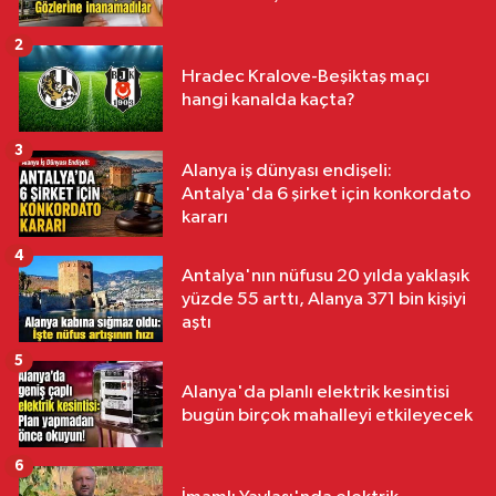
2
Hradec Kralove-Beşiktaş maçı
hangi kanalda kaçta?
3
Alanya iş dünyası endişeli:
Antalya'da 6 şirket için konkordato
kararı
4
Antalya'nın nüfusu 20 yılda yaklaşık
yüzde 55 arttı, Alanya 371 bin kişiyi
aştı
5
Alanya'da planlı elektrik kesintisi
bugün birçok mahalleyi etkileyecek
6