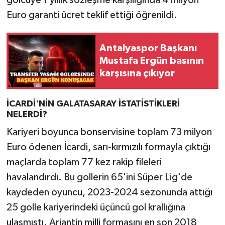
golcüye 1 yıllık sözleşme karşılığında 4 milyon
Euro garanti ücret teklif ettiği öğrenildi.
Antalyaspor Başkanı
Mustafa Ergün basının
karşısına çıkıyor
İCARDİ'NİN GALATASARAY İSTATİSTİKLERİ
NELERDİ?
Kariyeri boyunca bonservisine toplam 73 milyon
Euro ödenen İcardi, sarı-kırmızılı formayla çıktığı
maçlarda toplam 77 kez rakip fileleri
havalandırdı. Bu gollerin 65'ini Süper Lig'de
kaydeden oyuncu, 2023-2024 sezonunda attığı
25 golle kariyerindeki üçüncü gol krallığına
ulaşmıştı. Arjantin milli formasını en son 2018