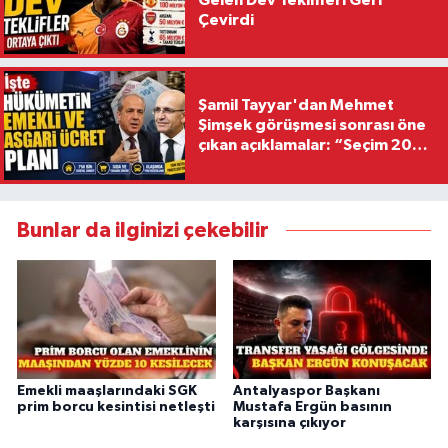
Çevirdi
Şamil Tayyar'dan Mehmet
Şimşek görüşmesi sonrası öne
çıkan açıklamalar: “Seçim 2028
hedefiyle planlanıyor
Bunlar da ilginizi çekebilir
Emekli maaşlarındaki SGK
Antalyaspor Başkanı
prim borcu kesintisi netleşti
Mustafa Ergün basının
karşısına çıkıyor