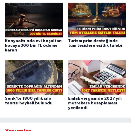
Konyaaltı'nda evi boşaltan
Turizm prim desteğinde
kocaya 300 bin TL ödeme
tüm tesislere eşitlik talebi
kararı
Serik'te 1800 yıllık şifa
Emlak vergisinde 2027 yılı
tanrısı heykeli bulundu
metrekare hesaplaması
yenilendi