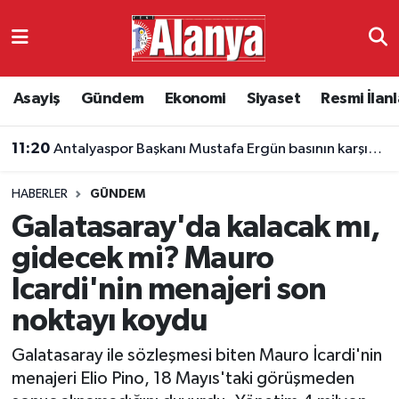
Asayiş
Antalya Nöbetçi Eczaneler
Asayiş
Gündem
Ekonomi
Siyaset
Resmi İlanl
Gündem
Antalya Hava Durumu
11:20
Antalyaspor Başkanı Mustafa Ergün basının karşısına çıkıyor
Ekonomi
Antalya Namaz Vakitleri
HABERLER
GÜNDEM
Siyaset
Antalya Trafik Yoğunluk Haritası
Galatasaray'da kalacak mı,
Resmi İlanlar
Süper Lig Puan Durumu ve Fikstür
gidecek mi? Mauro
Icardi'nin menajeri son
Alanyaspor
Tüm Manşetler
noktayı koydu
Turizm
Son Dakika Haberleri
Galatasaray ile sözleşmesi biten Mauro İcardi'nin
menajeri Elio Pino, 18 Mayıs'taki görüşmeden
E-Gazete
Haber Arşivi