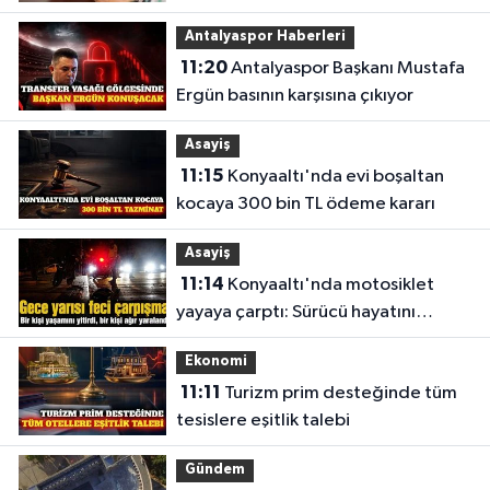
Antalyaspor Haberleri
11:20
Antalyaspor Başkanı Mustafa
Ergün basının karşısına çıkıyor
Asayiş
11:15
Konyaaltı'nda evi boşaltan
kocaya 300 bin TL ödeme kararı
Asayiş
11:14
Konyaaltı'nda motosiklet
yayaya çarptı: Sürücü hayatını
kaybetti
Ekonomi
11:11
Turizm prim desteğinde tüm
tesislere eşitlik talebi
Gündem