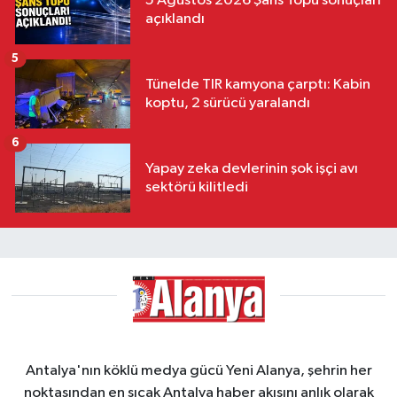
5 Ağustos 2026 Şans Topu sonuçları
açıklandı
5
Tünelde TIR kamyona çarptı: Kabin
koptu, 2 sürücü yaralandı
6
Yapay zeka devlerinin şok işçi avı
sektörü kilitledi
Antalya'nın köklü medya gücü Yeni Alanya, şehrin her
noktasından en sıcak Antalya haber akışını anlık olarak