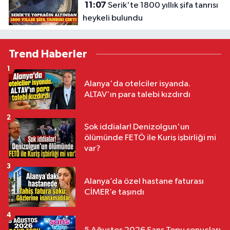
11:07
Serik'te 1800 yıllık şifa tanrısı
heykeli bulundu
Trend Haberler
1
Alanya'da otelciler isyanda.
ALTAV'ın para talebi kızdırdı
2
Şok iddialar! Denizolgun'un
ölümünde FETÖ ile Kuriş işbirliği mi
var?
3
Alanya’da özel hastane faturası
CİMER’e taşındı
4