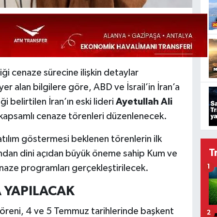
ği cenaze sürecine ilişkin detaylar
r alan bilgilere göre, ABD ve İsrail’in İran’a
i belirtilen İran’ın eski lideri
Ayetullah Ali
e kapsamlı cenaze törenleri düzenlenecek.
atılım göstermesi beklenen törenlerin ilk
T
ından dini açıdan büyük öneme sahip Kum ve
aze programları gerçekleştirilecek.
1
 YAPILACAK
töreni, 4 ve 5 Temmuz tarihlerinde başkent
2