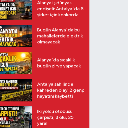
Alanya iş dünyası
endişeli: Antalya'da 6
şirket için konkordato
kararı
Bugün Alanya'da bu
mahallelerde elektrik
olmayacak
Alanya'da sıcaklık
bugün zirve yapacak
Antalya sahilinde
kahreden olay: 2 genç
hayatını kaybetti
İki yolcu otobüsü
çarpıştı, 8 ölü, 25
yaralı