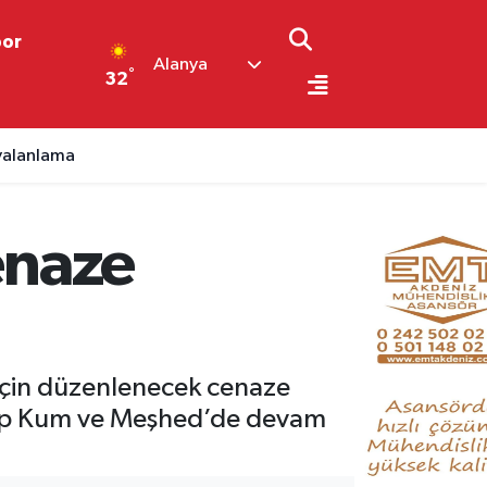
por
Alanya
°
32
 yalanlama
cenaze
y için düzenlenecek cenaze
ayıp Kum ve Meşhed’de devam