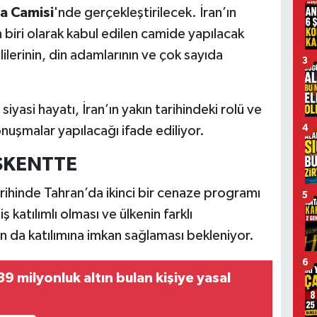
a Camisi
'nde gerçekleştirilecek. İran’ın
 biri olarak kabul edilen camide yapılacak
lerinin, din adamlarının ve çok sayıda
3
yasi hayatı, İran’ın yakın tarihindeki rolü ve
onuşmalar yapılacağı ifade ediliyor.
4
AŞKENTTE
rihinde Tahran’da ikinci bir cenaze programı
5
katılımlı olması ve ülkenin farklı
 da katılımına imkan sağlaması bekleniyor.
6
9 milyonluk altın bulan kişiye yasal