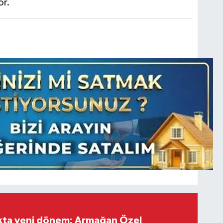
or.
ıkta yeni dönem: Armağan Özel