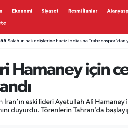
m
Ekonomi
Siyaset
Resmi İlanlar
Alanyas
ete
:55
Salah'ın hak edişlerine haciz iddiasına Trabzonspor'dan
deri Hamaney için 
landı
n İran’ın eski lideri Ayetullah Ali Hamane
ahını duyurdu. Törenlerin Tahran’da başl