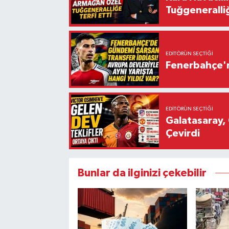
Tuğgeneralliğ
EDITÖRÜN SEÇTIĞI
Fenerbahçe'n
EDITÖRÜN SEÇTIĞI
Galatasaray, 
Çevirdi
Bunlar da ilginizi çekebilir