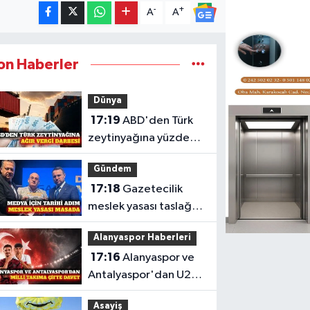
-
+
A
A
on Haberler
Dünya
17:19
ABD'den Türk
zeytinyağına yüzde
12,5 ek vergi kararı
Gündem
17:18
Gazetecilik
meslek yasası taslağı
Bakan Gürlek'e
Alanyaspor Haberleri
sunuldu
17:16
Alanyaspor ve
Antalyaspor'dan U20
Milli Takımı'na davet
Asayiş