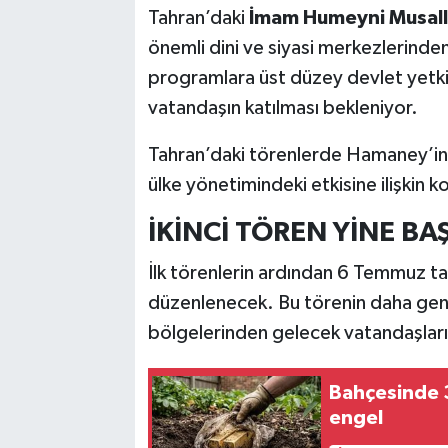
Tahran’daki
İmam Humeyni Musall
önemli dini ve siyasi merkezlerinden
programlara üst düzey devlet yetkili
vatandaşın katılması bekleniyor.
Tahran’daki törenlerde Hamaney’in si
ülke yönetimindeki etkisine ilişkin k
İKİNCİ TÖREN YİNE B
İlk törenlerin ardından 6 Temmuz ta
düzenlenecek. Bu törenin daha geniş 
bölgelerinden gelecek vatandaşların
Bahçesinde 3
engel