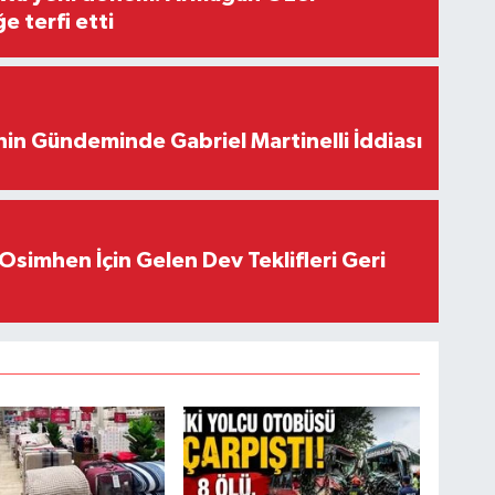
e terfi etti
in Gündeminde Gabriel Martinelli İddiası
Osimhen İçin Gelen Dev Teklifleri Geri