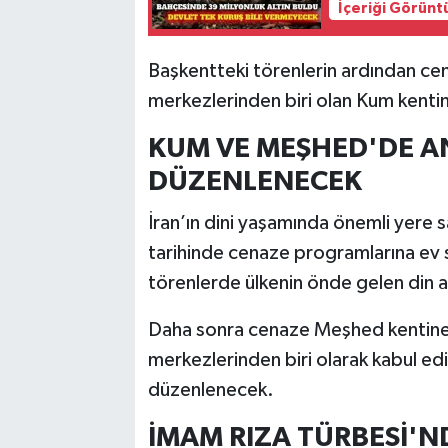
İçeriği Görünt
Başkentteki törenlerin ardından cen
merkezlerinden biri olan Kum kentin
KUM VE MEŞHED'DE 
DÜZENLENECEK
İran’ın dini yaşamında önemli yere s
tarihinde cenaze programlarına ev s
törenlerde ülkenin önde gelen din al
Daha sonra cenaze Meşhed kentine g
merkezlerinden biri olarak kabul ed
düzenlenecek.
İMAM RIZA TÜRBESİ'N