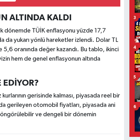
N ALTINDA KALDI
3
aylık dönemde TÜİK enflasyonu yüzde 17,7
da da yukarı yönlü hareketler izlendi. Dolar TL
4
e 5,6 oranında değer kazandı. Bu tablo, ikinci
övizin hem de genel enflasyonun altında
5
E EDİYOR?
z kurlarının gerisinde kalması, piyasada reel bir
a gerileyen otomobil fiyatları, piyasada ani
6
öngörülebilir ve dengeli bir dönemin