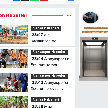
on Haberler
Alanya Haberleri
23:47
Air
Badminton’da
şampiyonluk heyecanı
Alanyaspor Haberleri
Alanya’da
23:44
Alanyaspor’un
Erzurum kampı
tamamlandı
Alanyaspor Haberleri
23:42
Alanyaspor’un
Erzurum provası
golsüz tamamlandı
Alanya Haberleri
23:38
Muz