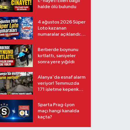
c*nayet! Elleri bağlı
halde ölü bulundu
4 ağustos 2026 Süper
Loto kazanan
numaralar açıklandı:
İşte o numaralar
Berberde boynunu
kırtlattı, saniyeler
sonra yere yığıldı
Alanya'da esnaf alarm
veriyor! Temmuzda
171 işletme kepenk
kapattı
Sparta Prag-Lyon
maçı hangi kanalda
kaçta?