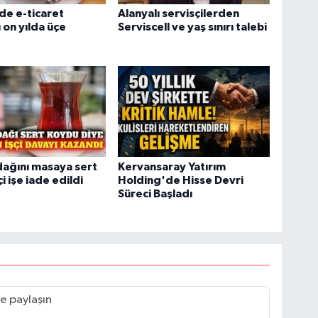
de e-ticaret
Alanyalı servisçilerden
 on yılda üçe
Serviscell ve yaş sınırı talebi
ağını masaya sert
Kervansaray Yatırım
i işe iade edildi
Holding'de Hisse Devri
Süreci Başladı