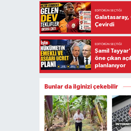
EDITÖRÜN SEÇTIĞI
Galatasaray, 
Çevirdi
EDITÖRÜN SEÇTIĞI
Şamil Tayyar
öne çıkan aç
planlanıyor
Bunlar da ilginizi çekebilir