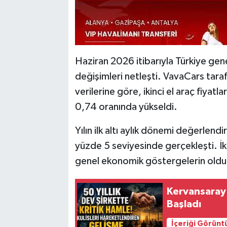
Haziran 2026 itibarıyla Türkiye gene
değişimleri netleşti. VavaCars tara
verilerine göre, ikinci el araç fiyatl
0,74 oranında yükseldi.
Yılın ilk altı aylık dönemi değerlendi
yüzde 5 seviyesinde gerçekleşti. İki
genel ekonomik göstergelerin oldu
Kervansaray 
Başladı
İçeriği Görünt