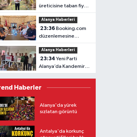
üreticisine taban fiyat
müjdesi
Alanya Haberleri
23:36
Booking.com
düzenlemesine
ALTİD’den destek
Alanya Haberleri
23:34
Yeni Parti
Alanya’da Kandemir’le
yola çıktı
rend Haberler
Alanya'da yürek
sızlatan görüntü
Antalya'da korkunç