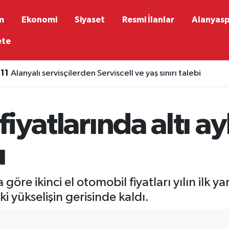
m
Ekonomi
Siyaset
Resmi İlanlar
Alanyas
ete
:11
Alanyalı servisçilerden Serviscell ve yaş sınırı talebi
 fiyatlarında altı ay
u
öre ikinci el otomobil fiyatları yılın ilk y
i yükselişin gerisinde kaldı.