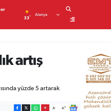
por
Alanya
°
33
lık artış
arısında yüzde 5 artarak
-
+
A
A