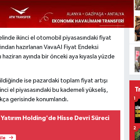
linde ikinci el otomobil piyasasındaki fiyat
fından hazırlanan VavaAI Fiyat Endeksi
arı haziran ayında bir önceki aya kıyasla yüzde
rildiğinde ise pazardaki toplam fiyat artışı
T
nci el piyasasındaki bu kademeli yükseliş,
kça gerisinde konumlandı.
1
Yatırım Holding'de Hisse Devri Süreci
2
üle