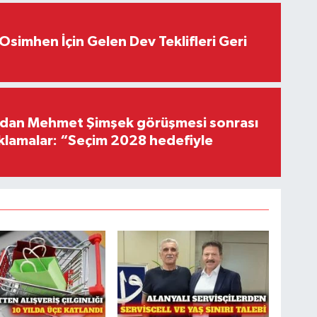
Osimhen İçin Gelen Dev Teklifleri Geri
'dan Mehmet Şimşek görüşmesi sonrası
ıklamalar: “Seçim 2028 hedefiyle