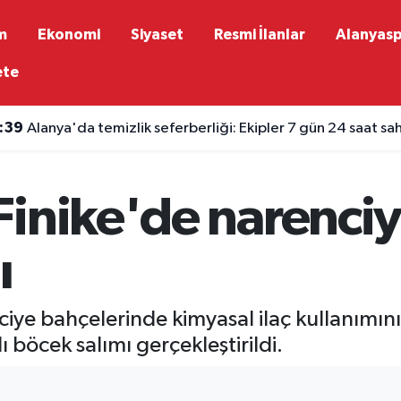
m
Ekonomi
Siyaset
Resmi İlanlar
Alanyas
ete
:39
Alanya'da temizlik seferberliği: Ekipler 7 gün 24 saat s
inike'de narenciye
ı
iye bahçelerinde kimyasal ilaç kullanımını
böcek salımı gerçekleştirildi.