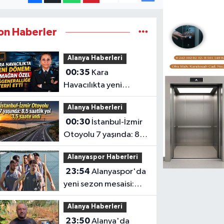
on Haberler
Alanya Haberleri
00:35
Kara
Havacılıkta yeni
dönem: Armağan
Alanya Haberleri
Özel Tuğgeneralliğe
00:30
İstanbul-İzmir
terfi etti
Otoyolu 7 yaşında: 8,5
saatlik yol 3,5 saate
Alanyaspor Haberleri
indi
23:54
Alanyaspor'da
yeni sezon mesaisi:
Transferde son durum
Alanya Haberleri
23:50
Alanya'da