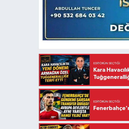
EDITÖRÜN SEÇTIĞI
Kara Havacıl
Tuğgeneralliğ
EDITÖRÜN SEÇTIĞI
Fenerbahçe'n