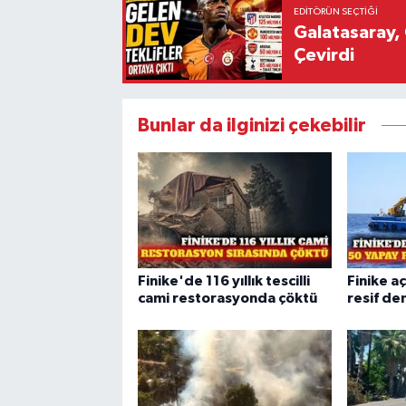
EDITÖRÜN SEÇTIĞI
Galatasaray, 
Çevirdi
Bunlar da ilginizi çekebilir
Finike'de 116 yıllık tescilli
Finike a
cami restorasyonda çöktü
resif den