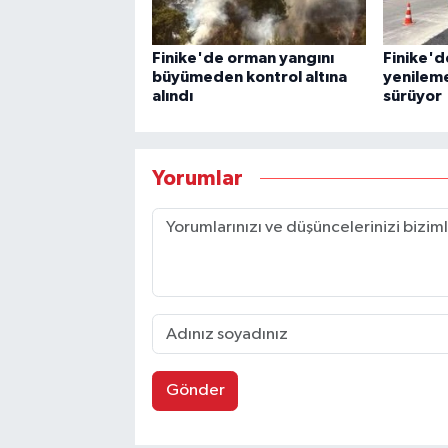
Finike'de orman yangını
Finike'd
büyümeden kontrol altına
yenileme
alındı
sürüyor
Yorumlar
Gönder