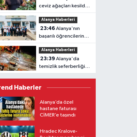
ceviz ağaçları kesildi,
vatandaş isyan etti
Alanya Haberleri
23:46
Alanya'nın
başarılı öğrencilerine
Kaymakam Öztürk'ten
Alanya Haberleri
tebrik
23:39
Alanya'da
temizlik seferberliği:
Ekipler 7 gün 24 saat
sahada
rend Haberler
Alanya’da özel
hastane faturası
CİMER’e taşındı
Hradec Kralove-