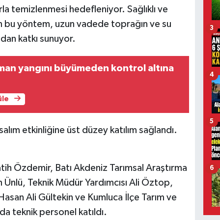
la temizlenmesi hedefleniyor. Sağlıklı ve
yan bu yöntem, uzun vadede toprağın ve su
3
dan katkı sunuyor.
man yangını büyümeden kontrol altına
4
üle
5
alım etkinliğine üst düzey katılım sağlandı.
tih Özdemir, Batı Akdeniz Tarımsal Araştırma
6
 Ünlü, Teknik Müdür Yardımcısı Ali Öztop,
asan Ali Gültekin ve Kumluca İlçe Tarım ve
da teknik personel katıldı.