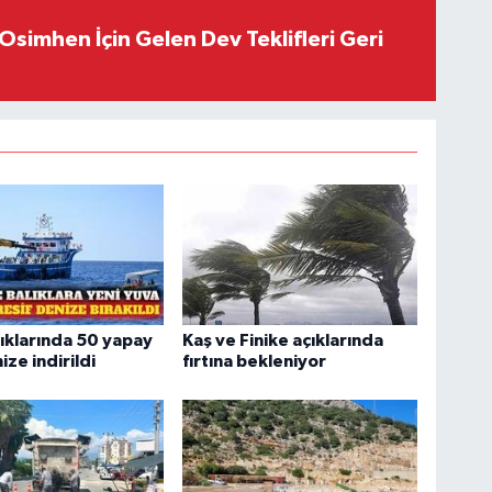
Osimhen İçin Gelen Dev Teklifleri Geri
çıklarında 50 yapay
Kaş ve Finike açıklarında
ize indirildi
fırtına bekleniyor