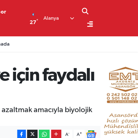
por
Alanya
°
27
ahada
 için faydalı
 azaltmak amacıyla biyolojik
-
+
A
A