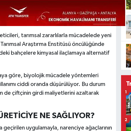
ticileri, tarımsal zararlılarla mücadelede yeni
 Tarımsal Araştırma Enstitüsü öncülüğünde
eki bahçelere kimyasal ilaçlamaya alternatif
amaya göre, biyolojik mücadele yöntemleri
T
llanımı ciddi oranda düşürülüyor. Bu durum
e çiftçinin girdi maliyetlerini azaltarak
1
ÜRETİCİYE NE SAĞLIYOR?
2
a geçirilen uygulamayla, narenciye ağaçlarının