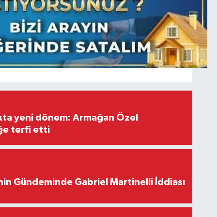
ıkta yeni dönem: Armağan Özel
e terfi etti
in Gündeminde Gabriel Martinelli İddiası