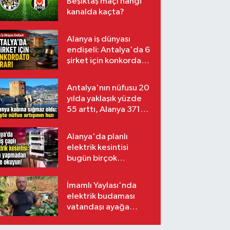
Beşiktaş maçı hangi
kanalda kaçta?
Alanya iş dünyası
endişeli: Antalya'da 6
şirket için konkordato
kararı
Antalya'nın nüfusu 20
yılda yaklaşık yüzde
55 arttı, Alanya 371
bin kişiyi aştı
Alanya'da planlı
elektrik kesintisi
bugün birçok
mahalleyi etkileyecek
İmamlı Yaylası'nda
elektrik budaması
vatandaşı ayağa
kaldırdı