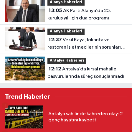
Alanya Haberleri
13:05
AK Parti Alanya’da 25.
kuruluş yılı için dua programı
Alanya Haberleri
12:37
Vekil Kaya, lokanta ve
restoran işletmecilerinin sorunlarını
TBMM’ye taşıdı
Antalya Haberleri
12:12
Antalya’da kırsal mahalle
başvurularında süreç sonuçlanmadı
Trend Haberler
1
Antalya sahilinde kahreden olay: 2
genç hayatını kaybetti