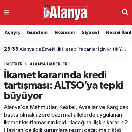
Asayiş
Antalya Nöbetçi Eczaneler
Asayiş
Gündem
Ekonomi
Siyaset
Resmi İlanl
Gündem
Antalya Hava Durumu
23:33
Alanya’da Emeklilik Hesabı Yapanlar İçin Kritik Yaş Şartları
Ekonomi
Antalya Namaz Vakitleri
HABERLER
ALANYA HABERLERI
Siyaset
Antalya Trafik Yoğunluk Haritası
İkamet kararında kredi
Resmi İlanlar
Süper Lig Puan Durumu ve Fikstür
tartışması: ALTSO’ya tepki
büyüyor
Alanyaspor
Tüm Manşetler
Alanya’da Mahmutlar, Kestel, Avsallar ve Kargıcak
Turizm
Son Dakika Haberleri
başta olmak üzere bazı mahallelerde uygulanan
ikamet kısıtlamasının kaldırılacağına ilişkin kararın 2
E-Gazete
Haber Arşivi
Haziran'da ilgili kurumlara resmi dağıtıma çıktığı