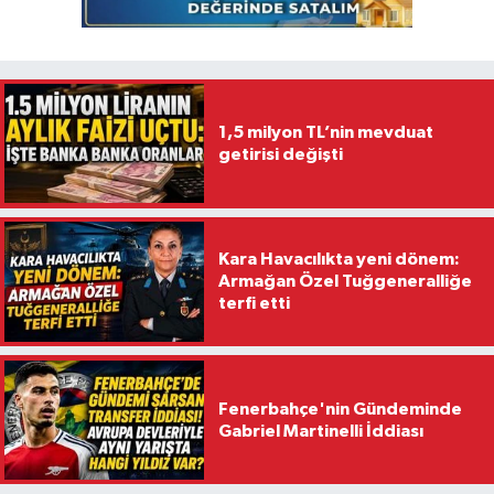
1,5 milyon TL’nin mevduat
getirisi değişti
Kara Havacılıkta yeni dönem:
Armağan Özel Tuğgeneralliğe
terfi etti
Fenerbahçe'nin Gündeminde
Gabriel Martinelli İddiası