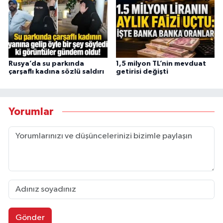
Rusya’da su parkında
1,5 milyon TL’nin mevduat
çarşaflı kadına sözlü saldırı
getirisi değişti
Yorumlar
Gönder