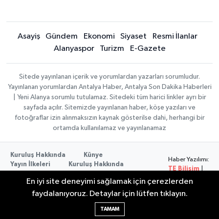
Asayiş
Gündem
Ekonomi
Siyaset
Resmi İlanlar
Alanyaspor
Turizm
E-Gazete
Sitede yayınlanan içerik ve yorumlardan yazarları sorumludur.
Yayınlanan yorumlardan Antalya Haber, Antalya Son Dakika Haberleri
| Yeni Alanya sorumlu tutulamaz. Sitedeki tüm harici linkler ayrı bir
sayfada açılır. Sitemizde yayınlanan haber, köşe yazıları ve
fotoğraflar izin alınmaksızın kaynak gösterilse dahi, herhangi bir
ortamda kullanılamaz ve yayınlanamaz
Kuruluş Hakkında
Künye
Haber Yazılımı:
Yayın İlkeleri
Kuruluş Hakkında
TE Bilişim
|
Düzeltme Politikası
Veri Politikası
Copyright ©
En iyi site deneyimi sağlamak için çerezlerden
Kullanım Şartları
2026
faydalanıyoruz. Detaylar için lütfen tıklayın.
TAMAM