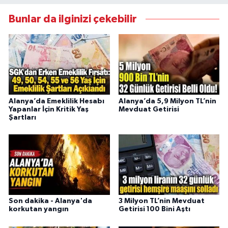
Bunlar da ilginizi çekebilir
Alanya’da Emeklilik Hesabı
Alanya’da 5,9 Milyon TL’nin
Yapanlar İçin Kritik Yaş
Mevduat Getirisi
Şartları
Son dakika - Alanya'da
3 Milyon TL’nin Mevduat
korkutan yangın
Getirisi 100 Bini Aştı