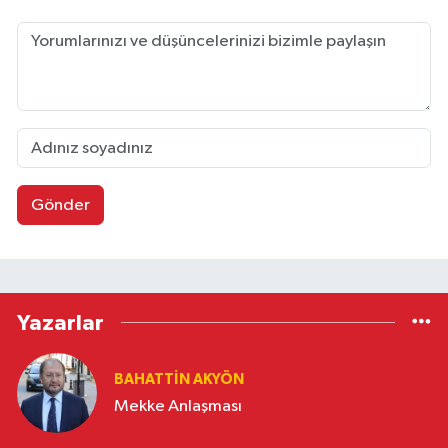
Gönder
Yazarlar
BAHATTIN AKYÖN
Mekke Anlaşması