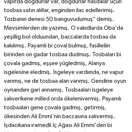
vapırda dogdurlar var, dogdurlar hasdalar uçun
tosbaa satın alıllar, enginden ilac edellerimiş.
Tosbanın denesi 50 banguvudumuş" demiş.
Mevsimlerden de yazımış. O vakıdlarda Oba'da
yeşillig bol olduundan, baccalarda tosbaa da
kakılımış. Payamlı bi çoval bulmuş, fasilleliin
birinden on gadar tosbaa dudmuş. Tosbaları bi
çovala gadmış, eşşee yügledmiş, Alanya
isgelesine eledmiş. İsgeleye vardıında, ne vapur
varımış, ne de tosbaa alan varımış. Gendine oyun
oynandıını gari annamış. Tosbaaları isgeleye
salıverikene milled orda ökelenivermiş. Payamlı
tosbaaları gene çovala gadmış, getirmiş,
ökesinden Ali Emmi'nin baccasına salıvermiş.
İşdacıkana ıramedli İç Ağası Ali Emmi'den bi