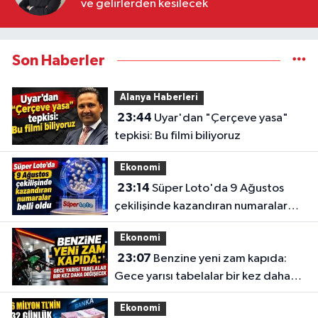
ve gelirlerden kesilecek
Son Haberler
Alanya Haberleri
23:44
Uyar'dan "Çerçeve yasa"
tepkisi: Bu filmi biliyoruz
Ekonomi
23:14
Süper Loto'da 9 Ağustos
çekilişinde kazandıran numaralar
belli oldu
Ekonomi
23:07
Benzine yeni zam kapıda:
Gece yarısı tabelalar bir kez daha
değişecek
Ekonomi