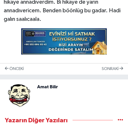
hikaye annadıverdim. Bi hikaye de yarın
annadıvericem. Benden böönlüg bu gadar. Hadi
galın saalıcaala.
ÖNCEKI
SONRAKI
Amat Bilir
Yazarın Diğer Yazıları