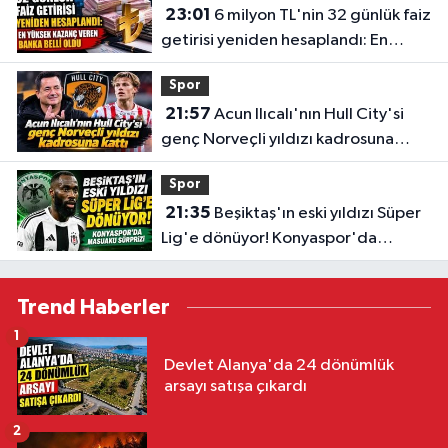
23:01
6 milyon TL'nin 32 günlük faiz
getirisi yeniden hesaplandı: En
yüksek kazanç veren banka belli
Spor
oldu
21:57
Acun Ilıcalı'nın Hull City'si
genç Norveçli yıldızı kadrosuna
kattı
Spor
21:35
Beşiktaş'ın eski yıldızı Süper
Lig'e dönüyor! Konyaspor'da
Masuaku sürprizi
Trend Haberler
1
Devlet Alanya'da 24 dönümlük
arsayı satışa çıkardı
2