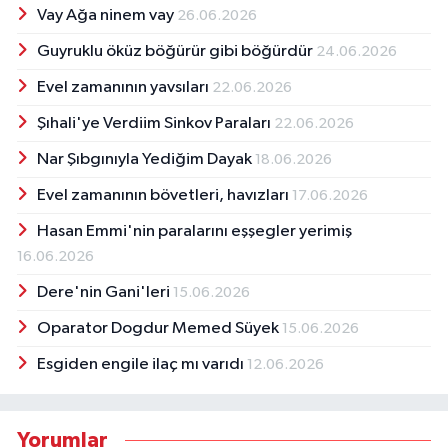
Vay Ağa ninem vay
26.06.2026
Guyruklu öküz böğürür gibi böğürdür
24.06.2026
Evel zamanının yavsıları
22.06.2026
Şıhali'ye Verdiim Sinkov Paraları
22.06.2026
Nar Şıbgınıyla Yediğim Dayak
18.06.2026
Evel zamanının bövetleri, havızları
17.06.2026
Hasan Emmi'nin paralarını eşşegler yerimiş
16.06.2026
Dere'nin Gani'leri
15.06.2026
Oparator Dogdur Memed Süyek
15.06.2026
Esgiden engile ilaç mı varıdı
12.06.2026
Yorumlar