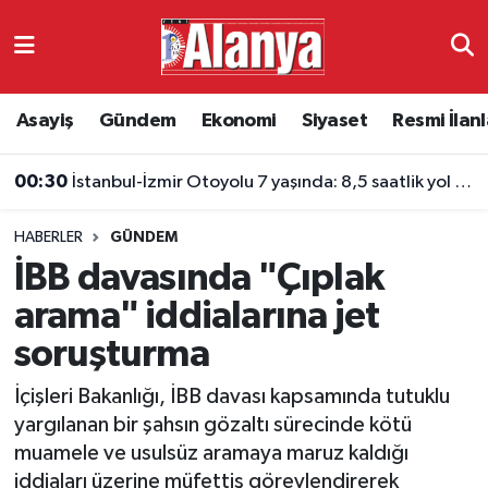
Asayiş
Antalya Nöbetçi Eczaneler
Asayiş
Gündem
Ekonomi
Siyaset
Resmi İlanl
Gündem
Antalya Hava Durumu
00:30
İstanbul-İzmir Otoyolu 7 yaşında: 8,5 saatlik yol 3,5 saate indi
Ekonomi
Antalya Namaz Vakitleri
HABERLER
GÜNDEM
Siyaset
Antalya Trafik Yoğunluk Haritası
İBB davasında "Çıplak
Resmi İlanlar
Süper Lig Puan Durumu ve Fikstür
arama" iddialarına jet
soruşturma
Alanyaspor
Tüm Manşetler
İçişleri Bakanlığı, İBB davası kapsamında tutuklu
Turizm
Son Dakika Haberleri
yargılanan bir şahsın gözaltı sürecinde kötü
muamele ve usulsüz aramaya maruz kaldığı
E-Gazete
Haber Arşivi
iddiaları üzerine müfettiş görevlendirerek