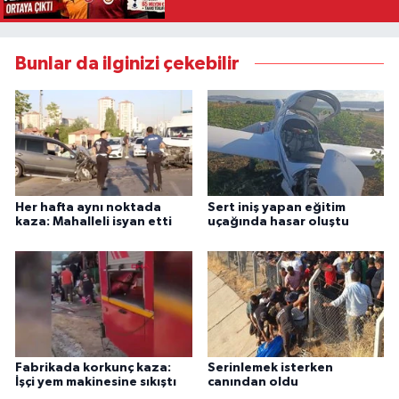
Bunlar da ilginizi çekebilir
Her hafta aynı noktada
Sert iniş yapan eğitim
kaza: Mahalleli isyan etti
uçağında hasar oluştu
Fabrikada korkunç kaza:
Serinlemek isterken
İşçi yem makinesine sıkıştı
canından oldu