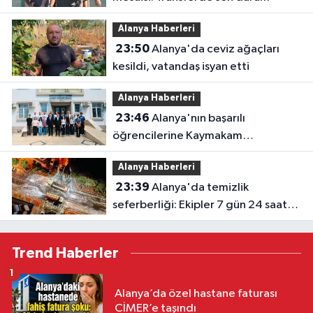
Alanya Haberleri
23:50
Alanya'da ceviz ağaçları
kesildi, vatandaş isyan etti
Alanya Haberleri
23:46
Alanya'nın başarılı
öğrencilerine Kaymakam
Öztürk'ten tebrik
Alanya Haberleri
23:39
Alanya'da temizlik
seferberliği: Ekipler 7 gün 24 saat
sahada
Trend Haberler
1
Alanya’da özel hastane faturası
CİMER’e taşındı