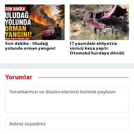
Son dakika - Uludağ
17 yaşındaki ehliyetsiz
yolunda orman yangını!
sürücü kaza yaptı:
Otomobil hurdaya döndü
Yorumlar