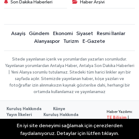
Son Dakika Haberleri
Haber Arşivi
Asayiş
Gündem
Ekonomi
Siyaset
Resmi İlanlar
Alanyaspor
Turizm
E-Gazete
Sitede yayınlanan içerik ve yorumlardan yazarları sorumludur.
Yayınlanan yorumlardan Antalya Haber, Antalya Son Dakika Haberleri
| Yeni Alanya sorumlu tutulamaz. Sitedeki tüm harici linkler ayrı bir
sayfada açılır. Sitemizde yayınlanan haber, köşe yazıları ve
fotoğraflar izin alınmaksızın kaynak gösterilse dahi, herhangi bir
ortamda kullanılamaz ve yayınlanamaz
Kuruluş Hakkında
Künye
Haber Yazılımı:
Yayın İlkeleri
Kuruluş Hakkında
TE Bilişim
|
Düzeltme Politikası
Veri Politikası
Copyright ©
En iyi site deneyimi sağlamak için çerezlerden
Kullanım Şartları
2026
faydalanıyoruz. Detaylar için lütfen tıklayın.