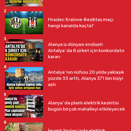
2
Hradec Kralove-Beşiktaş maçı
hangi kanalda kaçta?
3
Alanya iş dünyası endişeli:
Antalya'da 6 şirket için konkordato
kararı
4
Antalya'nın nüfusu 20 yılda yaklaşık
yüzde 55 arttı, Alanya 371 bin kişiyi
aştı
5
Alanya'da planlı elektrik kesintisi
bugün birçok mahalleyi etkileyecek
6
İmamlı Yaylası'nda elektrik