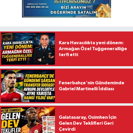
Kara Havacılıkta yeni dönem:
Armağan Özel Tuğgeneralliğe
terfi etti
Fenerbahçe'nin Gündeminde
Gabriel Martinelli İddiası
Galatasaray, Osimhen İçin
Gelen Dev Teklifleri Geri
Çevirdi