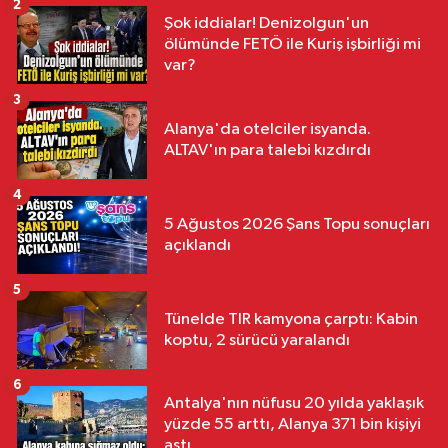
2
Şok iddialar! Denizolgun'un
ölümünde FETÖ ile Kuriş işbirliği mi
var?
3
Alanya'da otelciler isyanda.
ALTAV'ın para talebi kızdırdı
4
5 Ağustos 2026 Şans Topu sonuçları
açıklandı
5
Tünelde TIR kamyona çarptı: Kabin
koptu, 2 sürücü yaralandı
6
Antalya'nın nüfusu 20 yılda yaklaşık
yüzde 55 arttı, Alanya 371 bin kişiyi
aştı