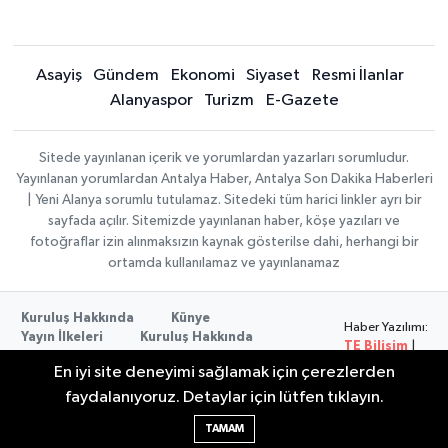
Asayiş
Gündem
Ekonomi
Siyaset
Resmi İlanlar
Alanyaspor
Turizm
E-Gazete
Sitede yayınlanan içerik ve yorumlardan yazarları sorumludur.
Yayınlanan yorumlardan Antalya Haber, Antalya Son Dakika Haberleri
| Yeni Alanya sorumlu tutulamaz. Sitedeki tüm harici linkler ayrı bir
sayfada açılır. Sitemizde yayınlanan haber, köşe yazıları ve
fotoğraflar izin alınmaksızın kaynak gösterilse dahi, herhangi bir
ortamda kullanılamaz ve yayınlanamaz
Kuruluş Hakkında
Künye
Haber Yazılımı:
Yayın İlkeleri
Kuruluş Hakkında
TE Bilişim
|
Düzeltme Politikası
Veri Politikası
Copyright ©
En iyi site deneyimi sağlamak için çerezlerden
Kullanım Şartları
2026
faydalanıyoruz. Detaylar için lütfen tıklayın.
TAMAM