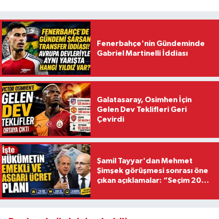
Fenerbahçe'nin Gündeminde
Gabriel Martinelli İddiası
Galatasaray, Osimhen İçin
Gelen Dev Teklifleri Geri
Çevirdi
Şamil Tayyar'dan Mehmet
Şimşek görüşmesi sonrası öne
çıkan açıklamalar: “Seçim 2028
hedefiyle planlanıyor