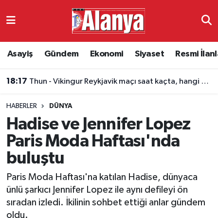
Asayiş
Antalya Nöbetçi Eczaneler
Asayiş
Gündem
Ekonomi
Siyaset
Resmi İlanl
Gündem
Antalya Hava Durumu
18:17
Thun - Vikingur Reykjavik maçı saat kaçta, hangi kanalda?
Ekonomi
Antalya Namaz Vakitleri
HABERLER
DÜNYA
Siyaset
Antalya Trafik Yoğunluk Haritası
Hadise ve Jennifer Lopez
Resmi İlanlar
Süper Lig Puan Durumu ve Fikstür
Paris Moda Haftası'nda
buluştu
Alanyaspor
Tüm Manşetler
Paris Moda Haftası'na katılan Hadise, dünyaca
Turizm
Son Dakika Haberleri
ünlü şarkıcı Jennifer Lopez ile aynı defileyi ön
sıradan izledi. İkilinin sohbet ettiği anlar gündem
E-Gazete
Haber Arşivi
oldu.