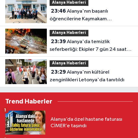
Alanya Haberleri
23:46
Alanya'nın başarılı
öğrencilerine Kaymakam
Öztürk'ten tebrik
Alanya Haberleri
23:39
Alanya'da temizlik
seferberliği: Ekipler 7 gün 24 saat
sahada
Alanya Haberleri
23:29
Alanya'nın kültürel
zenginlikleri Letonya'da tanıtıldı
Trend Haberler
1
Alanya’da özel hastane faturası
CİMER’e taşındı