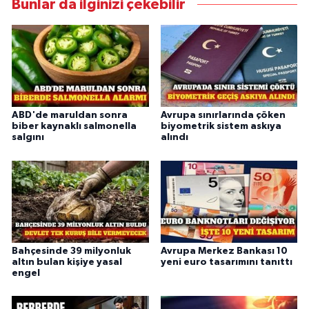
Bunlar da ilginizi çekebilir
ABD'de maruldan sonra
Avrupa sınırlarında çöken
biber kaynaklı salmonella
biyometrik sistem askıya
salgını
alındı
Bahçesinde 39 milyonluk
Avrupa Merkez Bankası 10
altın bulan kişiye yasal
yeni euro tasarımını tanıttı
engel