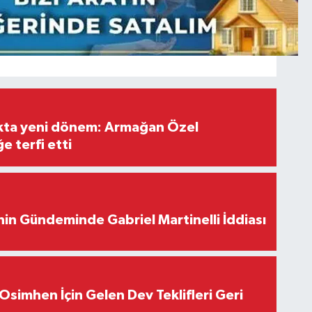
ıkta yeni dönem: Armağan Özel
e terfi etti
in Gündeminde Gabriel Martinelli İddiası
Osimhen İçin Gelen Dev Teklifleri Geri