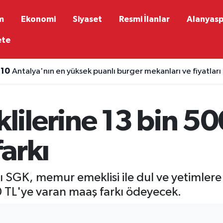
m
Ekonomi
Siyaset
Resmi İlanlar
Alanyas
ete
:10
Antalya'nın en yüksek puanlı burger mekanları ve fiyatları
ilerine 13 bin 50
arkı
sı SGK, memur emeklisi ile dul ve yetimle
 TL'ye varan maaş farkı ödeyecek.