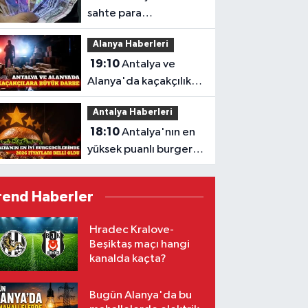
sahte para
operasyonu: 3 şüpheli
Alanya Haberleri
yakalandı
19:10
Antalya ve
Alanya'da kaçakçılık
operasyonu bilançosu
Antalya Haberleri
18:10
Antalya'nın en
yüksek puanlı burger
mekanları ve fiyatları
rend Haberler
Hradec Kralove-
Beşiktaş maçı hangi
kanalda kaçta?
Bugün Alanya'da bu