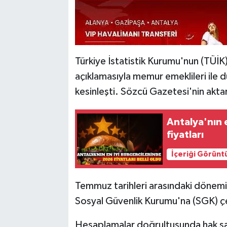
Türkiye İstatistik Kurumu'nun (TÜİK)
açıklamasıyla memur emeklileri ile du
kesinleşti. Sözcü Gazetesi'nin akta
Antalya'nın 
fiyatları
İçeriği Görünt
Temmuz tarihleri arasındaki dönemi
Sosyal Güvenlik Kurumu'na (SGK) çe
Hesaplamalar doğrultusunda hak sa