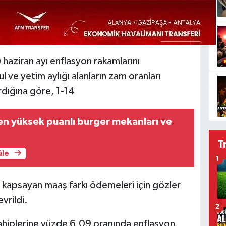
 haziran ayı enflasyon rakamlarını
l ve yetim aylığı alanların zam oranları
rdığına göre, 1-14
en yüksek puanlı burger mekanları ve
T
üle
1
 kapsayan maaş farkı ödemeleri için gözler
vrildi.
2
hiplerine yüzde 6,09 oranında enflasyon