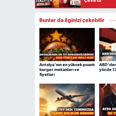
Çevirdi
Bunlar da ilginizi çekebilir
Antalya'nın en yüksek puanlı
ABD'den
burger mekanları ve
yüzde 12
fiyatları