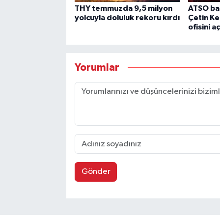
THY temmuzda 9,5 milyon
ATSO ba
yolcuyla doluluk rekoru kırdı
Çetin K
ofisini aç
Yorumlar
Gönder