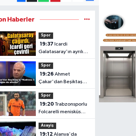
on Haberler
Spor
19:37
Icardi
Galatasaray'ın ayrılık
davetini kabul etmedi
Spor
19:26
Ahmet
Çakar'dan Beşiktaş
kadrosuna sert sözler
Spor
19:20
Trabzonsporlu
Folcarelli menisküs
ameliyatı geçirdi
Asayiş
19:12
Alanya'da