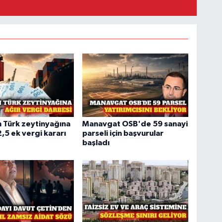
 Türk zeytinyağına
Manavgat OSB'de 59 sanayi
,5 ek vergi kararı
parseli için başvurular
başladı