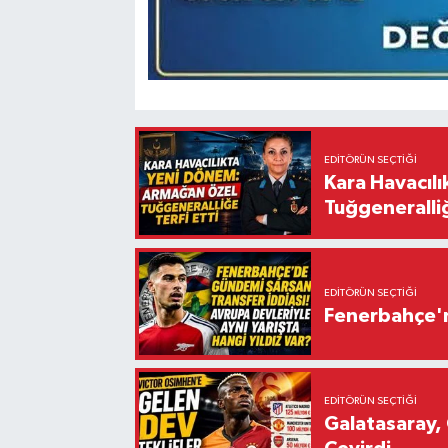
EDITÖRÜN SEÇTIĞI
Kara Havacıl
Tuğgeneralliğ
EDITÖRÜN SEÇTIĞI
Fenerbahçe'n
EDITÖRÜN SEÇTIĞI
Galatasaray, 