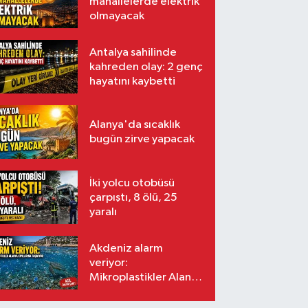
mahallelerde elektrik
olmayacak
Antalya sahilinde
kahreden olay: 2 genç
hayatını kaybetti
Alanya'da sıcaklık
bugün zirve yapacak
İki yolcu otobüsü
çarpıştı, 8 ölü, 25
yaralı
Akdeniz alarm
veriyor:
Mikroplastikler Alanya
kıyılarına taşınıyor