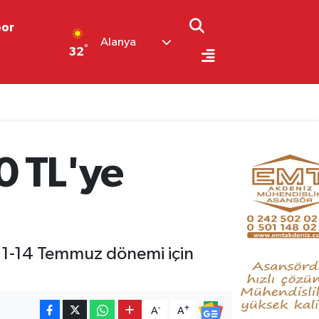
por
Alanya
°
32
0 TL'ye
re 1-14 Temmuz dönemi için
-
+
A
A