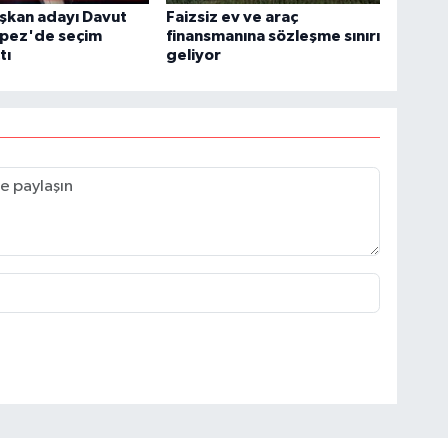
şkan adayı Davut
Faizsiz ev ve araç
epez'de seçim
finansmanına sözleşme sınırı
tı
geliyor