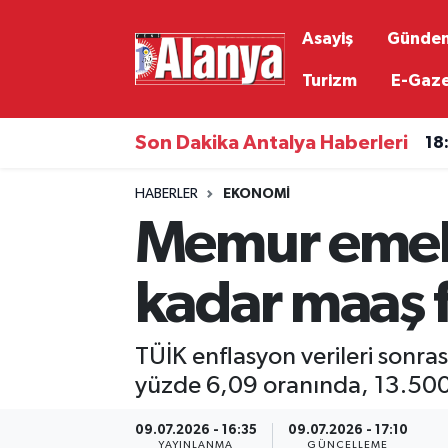
Asayiş
Günde
Asayiş
Antalya Nöbetçi Eczaneler
Turizm
E-Gaz
Gündem
Antalya Hava Durumu
Son Dakika Antalya Haberleri
18
Ekonomi
Antalya Namaz Vakitleri
HABERLER
EKONOMI
Memur emekl
Siyaset
Antalya Trafik Yoğunluk Haritası
Resmi İlanlar
Süper Lig Puan Durumu ve Fikstür
kadar maaş f
Alanyaspor
Tüm Manşetler
TÜİK enflasyon verileri sonra
Turizm
Son Dakika Haberleri
yüzde 6,09 oranında, 13.500
09.07.2026 - 16:35
09.07.2026 - 17:10
E-Gazete
Haber Arşivi
YAYINLANMA
GÜNCELLEME