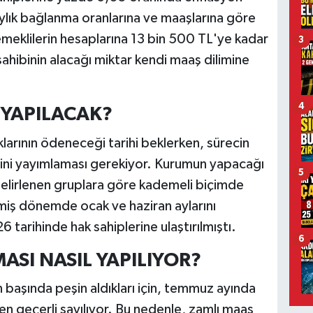
 aylık bağlanma oranlarına ve maaşlarına göre
meklilerin hesaplarına 13 bin 500 TL'ye kadar
3
sahibinin alacağı miktar kendi maaş dilimine
4
YAPILACAK?
larının ödeneceği tarihi beklerken, sürecin
mini yayımlaması gerekiyor. Kurumun yapacağı
5
belirlenen gruplara göre kademeli biçimde
miş dönemde ocak ve haziran aylarını
tarihinde hak sahiplerine ulaştırılmıştı.
6
ASI NASIL YAPILIYOR?
 başında peşin aldıkları için, temmuz ayında
n geçerli sayılıyor. Bu nedenle, zamlı maaş