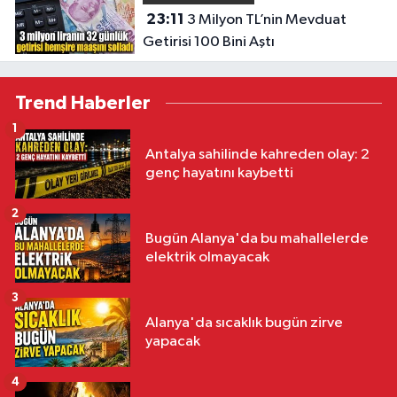
23:11
3 Milyon TL’nin Mevduat
Getirisi 100 Bini Aştı
Trend Haberler
1
Antalya sahilinde kahreden olay: 2
genç hayatını kaybetti
2
Bugün Alanya'da bu mahallelerde
elektrik olmayacak
3
Alanya'da sıcaklık bugün zirve
yapacak
4