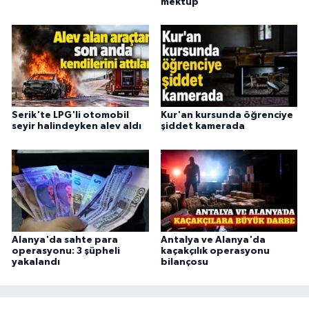
mektup
Serik'te LPG'li otomobil
Kur'an kursunda öğrenciye
seyir halindeyken alev aldı
şiddet kamerada
Alanya'da sahte para
Antalya ve Alanya'da
operasyonu: 3 şüpheli
kaçakçılık operasyonu
yakalandı
bilançosu