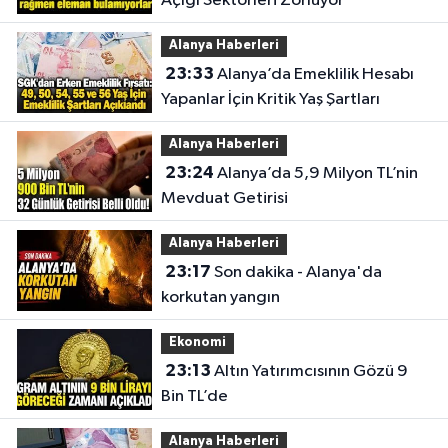
Açığı Sektörleri Zorluyor
Alanya Haberleri
23:33
Alanya’da Emeklilik Hesabı
Yapanlar İçin Kritik Yaş Şartları
Alanya Haberleri
23:24
Alanya’da 5,9 Milyon TL’nin
Mevduat Getirisi
Alanya Haberleri
23:17
Son dakika - Alanya'da
korkutan yangın
Ekonomi
23:13
Altın Yatırımcısının Gözü 9
Bin TL’de
Alanya Haberleri