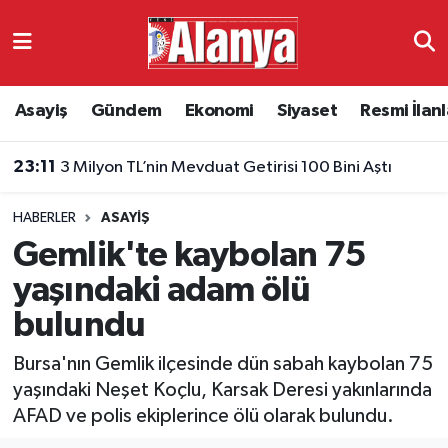
Asayiş
Antalya Nöbetçi Eczaneler
Asayiş
Gündem
Ekonomi
Siyaset
Resmi İlanl
Gündem
Antalya Hava Durumu
23:11
3 Milyon TL’nin Mevduat Getirisi 100 Bini Aştı
Ekonomi
Antalya Namaz Vakitleri
HABERLER
ASAYIŞ
Siyaset
Antalya Trafik Yoğunluk Haritası
Gemlik'te kaybolan 75
Resmi İlanlar
Süper Lig Puan Durumu ve Fikstür
yaşındaki adam ölü
bulundu
Alanyaspor
Tüm Manşetler
Bursa'nın Gemlik ilçesinde dün sabah kaybolan 75
Turizm
Son Dakika Haberleri
yaşındaki Neşet Koçlu, Karsak Deresi yakınlarında
AFAD ve polis ekiplerince ölü olarak bulundu.
E-Gazete
Haber Arşivi