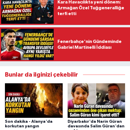
Kara Havacılıkta yeni dönem:
Armağan Özel Tuğgeneralliğe
terfi etti
Fenerbahçe'nin Gündeminde
Gabriel Martinelli İddiası
Bunlar da ilginizi çekebilir
Son dakika - Alanya'da
Diyarbakır'da Narin Güran
korkutan yangın
davasında Salim Güran'dan