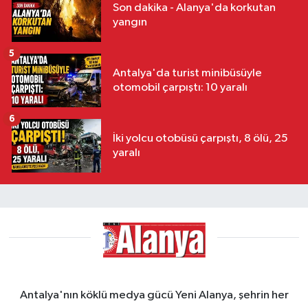
Son dakika - Alanya'da korkutan
yangın
5
Antalya'da turist minibüsüyle
otomobil çarpıştı: 10 yaralı
6
İki yolcu otobüsü çarpıştı, 8 ölü, 25
yaralı
Antalya'nın köklü medya gücü Yeni Alanya, şehrin her