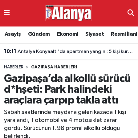
Asayiş
Antalya Nöbetçi Eczaneler
Asayiş
Gündem
Ekonomi
Siyaset
Resmi İlanl
Gündem
Antalya Hava Durumu
10:11
Antalya Konyaaltı'da apartman yangını: 5 kişi kurtarıldı
Ekonomi
Antalya Namaz Vakitleri
HABERLER
GAZIPAŞA HABERLERI
Siyaset
Antalya Trafik Yoğunluk Haritası
Gazipaşa’da alkollü sürücü
Resmi İlanlar
Süper Lig Puan Durumu ve Fikstür
d*hşeti: Park halindeki
araçlara çarpıp takla attı
Alanyaspor
Tüm Manşetler
Sabah saatlerinde meydana gelen kazada 1 kişi
Turizm
Son Dakika Haberleri
yaralandı, 1 otomobil ve 4 motosiklet zarar
gördü. Sürücünün 1.98 promil alkollü olduğu
E-Gazete
Haber Arşivi
belirlendi.