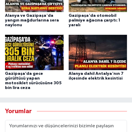
Alanya ve Gazipaşa'da
Gazipaşa'da otomobil
yangın mağdurlarına sera
palmiye ağacına çarptı: 1
naylonu
yaralı
Gazipaşa’da gece
Alanya dahil Antalya'nın 7
gürültüsü yapan
ilçesinde elektrik kesintisi
motosiklet sürücüsüne 305
bin lira ceza
Yorumlar