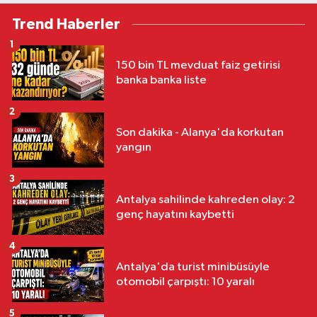
Trend Haberler
1
150 bin TL mevduat faiz getirisi
banka banka liste
2
Son dakika - Alanya'da korkutan
yangın
3
Antalya sahilinde kahreden olay: 2
genç hayatını kaybetti
4
Antalya'da turist minibüsüyle
otomobil çarpıştı: 10 yaralı
5