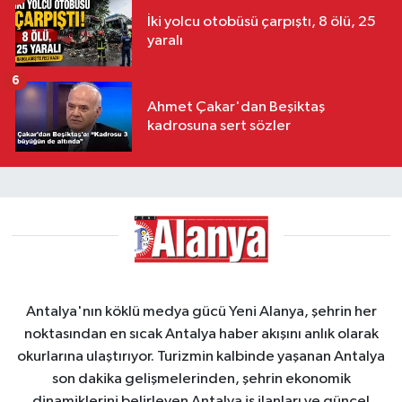
İki yolcu otobüsü çarpıştı, 8 ölü, 25
yaralı
6
Ahmet Çakar'dan Beşiktaş
kadrosuna sert sözler
Antalya'nın köklü medya gücü Yeni Alanya, şehrin her
noktasından en sıcak Antalya haber akışını anlık olarak
okurlarına ulaştırıyor. Turizmin kalbinde yaşanan Antalya
son dakika gelişmelerinden, şehrin ekonomik
dinamiklerini belirleyen Antalya iş ilanları ve güncel