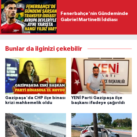
Fenerbahçe'nin Gündeminde
Gabriel Martinelli İddiası
Bunlar da ilginizi çekebilir
Gazipaşa'da CHP ilçe binası
YENİ Parti Gazipaşa ilçe
krizi mahkemelik oldu
başkanı ifadeye çağırıldı