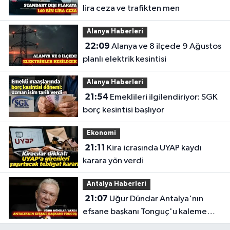
lira ceza ve trafikten men
Alanya Haberleri
22:09
Alanya ve 8 ilçede 9 Ağustos
planlı elektrik kesintisi
Alanya Haberleri
21:54
Emeklileri ilgilendiriyor: SGK
borç kesintisi başlıyor
Ekonomi
21:11
Kira icrasında UYAP kaydı
karara yön verdi
Antalya Haberleri
21:07
Uğur Dündar Antalya'nın
efsane başkanı Tonguç'u kaleme
aldı