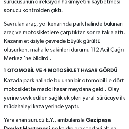
sürücüsünün direksiyon hakimiyetini kaybetmesi
sonucu kontrolden çıktı.
Savrulan araç, yol kenarında park halinde bulunan
araç ve motosikletlere çarptıktan sonra takla attı.
Kazanın etkisiyle çevrede büyük gürültü
oluşurken, mahalle sakinleri durumu 112 Acil Çağrı
Merkezi'ne bildirdi.
1 OTOMOBİL VE 4 MOTOSİKLET HASAR GÖRDÜ
Kazada park halinde bulunan bir otomobil ile dört
motosiklette maddi hasar meydana geldi. Olay
yerine sevk edilen sağlık ekipleri yaralı sürücüye ilk
müdahaleyi kaza yerinde yaptı.
Yaralanan sürücü E.Y., ambulansla
Gazipaşa
Devlet Hastanesi
'ne kaldırılarak tedavi altına