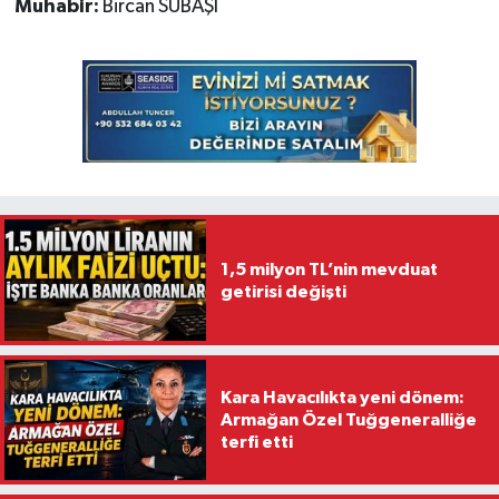
Muhabir:
Bircan SUBAŞI
1,5 milyon TL’nin mevduat
getirisi değişti
Kara Havacılıkta yeni dönem:
Armağan Özel Tuğgeneralliğe
terfi etti