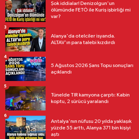
Şok iddialar! Denizolgun'un
ölümünde FETÖ ile Kuriş işbirliği mi
var?
3
Alanya'da otelciler isyanda.
ALTAV'ın para talebi kızdırdı
4
5 Ağustos 2026 Şans Topu sonuçları
açıklandı
5
Tünelde TIR kamyona çarptı: Kabin
koptu, 2 sürücü yaralandı
6
Antalya'nın nüfusu 20 yılda yaklaşık
yüzde 55 arttı, Alanya 371 bin kişiyi
aştı