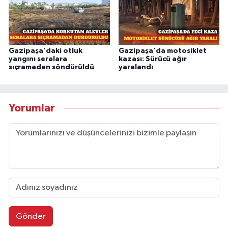
Gazipaşa'daki otluk
Gazipaşa'da motosiklet
yangını seralara
kazası: Sürücü ağır
sıçramadan söndürüldü
yaralandı
Yorumlar
Gönder