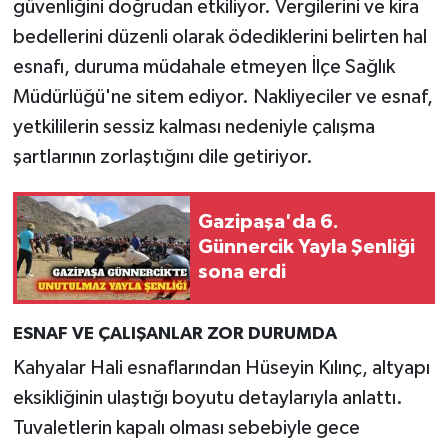
güvenliğini doğrudan etkiliyor. Vergilerini ve kira
bedellerini düzenli olarak ödediklerini belirten hal
esnafı, duruma müdahale etmeyen İlçe Sağlık
Müdürlüğü'ne sitem ediyor. Nakliyeciler ve esnaf,
yetkililerin sessiz kalması nedeniyle çalışma
şartlarının zorlaştığını dile getiriyor.
Gazipaşa'da 6.
Günnercik Yayla Şenliği
sona erdi
ESNAF VE ÇALIŞANLAR ZOR DURUMDA
Kahyalar Hali esnaflarından Hüseyin Kılınç, altyapı
eksikliğinin ulaştığı boyutu detaylarıyla anlattı.
Tuvaletlerin kapalı olması sebebiyle gece