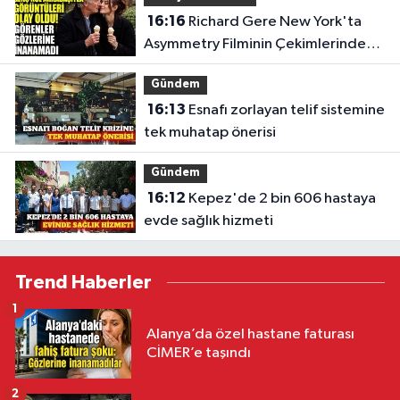
16:16
Richard Gere New York'ta
Asymmetry Filminin Çekimlerinde
Görüntülendi
Gündem
16:13
Esnafı zorlayan telif sistemine
tek muhatap önerisi
Gündem
16:12
Kepez'de 2 bin 606 hastaya
evde sağlık hizmeti
Trend Haberler
1
Alanya’da özel hastane faturası
CİMER’e taşındı
2