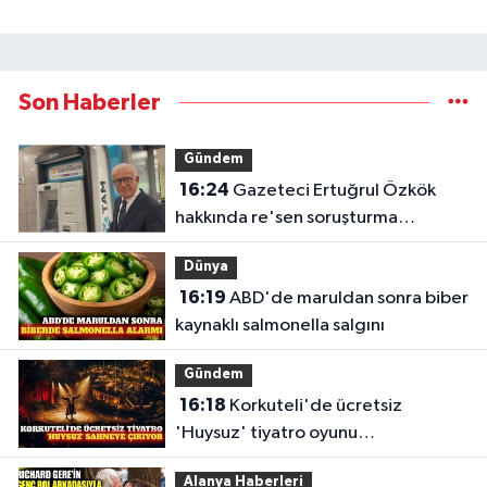
Son Haberler
Gündem
16:24
Gazeteci Ertuğrul Özkök
hakkında re'sen soruşturma
başlatıldı
Dünya
16:19
ABD'de maruldan sonra biber
kaynaklı salmonella salgını
Gündem
16:18
Korkuteli'de ücretsiz
'Huysuz' tiyatro oyunu
sahnelenecek
Alanya Haberleri