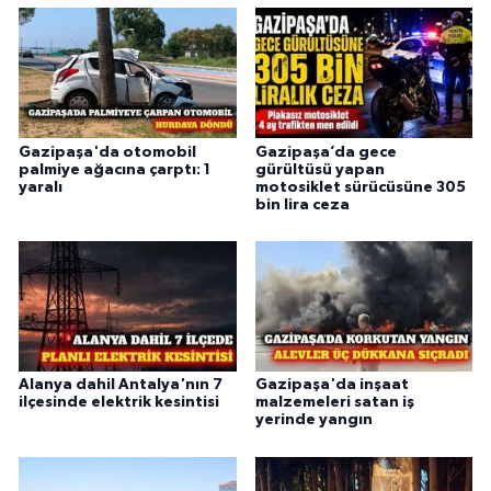
Gazipaşa'da otomobil
Gazipaşa’da gece
palmiye ağacına çarptı: 1
gürültüsü yapan
yaralı
motosiklet sürücüsüne 305
bin lira ceza
Alanya dahil Antalya'nın 7
Gazipaşa'da inşaat
ilçesinde elektrik kesintisi
malzemeleri satan iş
yerinde yangın