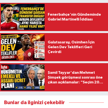
Fenerbahçe'nin Gündeminde
Gabriel Martinelli İddiası
Galatasaray, Osimhen İçin
Gelen Dev Teklifleri Geri
Çevirdi
Şamil Tayyar'dan Mehmet
Şimşek görüşmesi sonrası öne
çıkan açıklamalar: “Seçim 2028
hedefiyle planlanıyor
Bunlar da ilginizi çekebilir