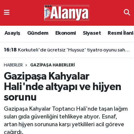
Asayiş
Antalya Nöbetçi Eczaneler
Asayiş
Gündem
Ekonomi
Siyaset
Resmi İlanl
Gündem
Antalya Hava Durumu
16:18
Korkuteli'de ücretsiz 'Huysuz' tiyatro oyunu sahnelenecek
Ekonomi
Antalya Namaz Vakitleri
HABERLER
GAZIPAŞA HABERLERI
Siyaset
Antalya Trafik Yoğunluk Haritası
Gazipaşa Kahyalar
Resmi İlanlar
Süper Lig Puan Durumu ve Fikstür
Hali'nde altyapı ve hijyen
sorunu
Alanyaspor
Tüm Manşetler
Gazipaşa Kahyalar Toptancı Hali'nde taşan lağım
Turizm
Son Dakika Haberleri
suları gıda güvenliğini tehlikeye atıyor. Esnaf,
artan hijyen sorununa karşı yetkilileri acil göreve
E-Gazete
Haber Arşivi
çağırdı.