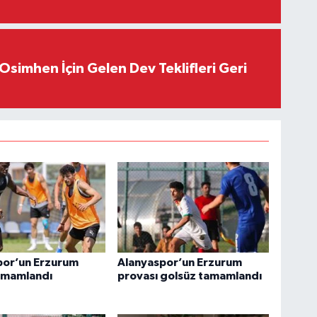
Osimhen İçin Gelen Dev Teklifleri Geri
por’un Erzurum
Alanyaspor’un Erzurum
amamlandı
provası golsüz tamamlandı