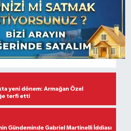
ıkta yeni dönem: Armağan Özel
e terfi etti
in Gündeminde Gabriel Martinelli İddiası