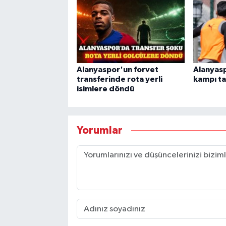
Alanyaspor'un forvet
Alanyas
transferinde rota yerli
kampı t
isimlere döndü
Yorumlar