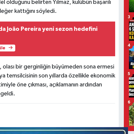
el olduğunu belirten Yılmaz, kulübün başarılı
eğer kattığını söyledi.
3
a João Pereira yeni sezon hedefini
4
üle
olası bir gerginliğin büyümeden sona ermesi
5
ya temsilcisinin son yıllarda özellikle ekonomik
etimiyle öne çıkması, açıklamanın ardından
geldi.
6