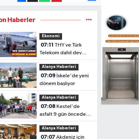
on Haberler
Ekonomi
07:11
THY ve Türk
Telekom dahil dev
şirketlerde istihdam
Alanya Haberleri
düşüyor
07:09
İskele'de yeni
dönem başlıyor
Alanya Haberleri
07:08
Kestel'de
asfalt 9 gün önceden
tamamlandı en anlamlı
Alanya Haberleri
teşekkür iş makinesinin
07:07
Akdeniz için
üzerine bırakıldı