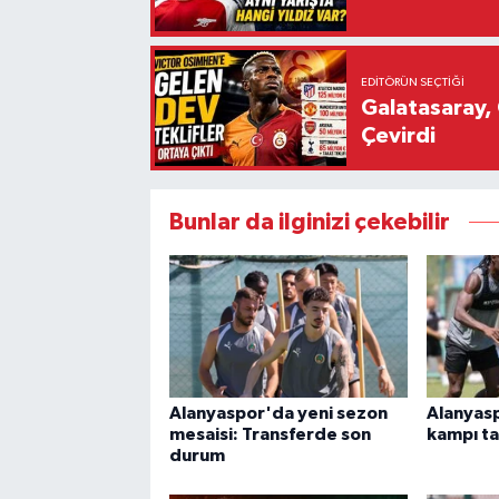
EDITÖRÜN SEÇTIĞI
Galatasaray, 
Çevirdi
Bunlar da ilginizi çekebilir
Alanyaspor'da yeni sezon
Alanyas
mesaisi: Transferde son
kampı t
durum