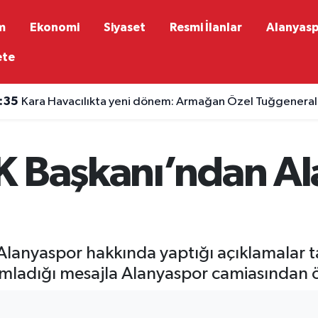
m
Ekonomi
Siyaset
Resmi İlanlar
Alanyas
ete
:35
Kara Havacılıkta yeni dönem: Armağan Özel Tuğgeneralli
K Başkanı’ndan Al
Alanyaspor hakkında yaptığı açıklamalar 
ımladığı mesajla Alanyaspor camiasından ö