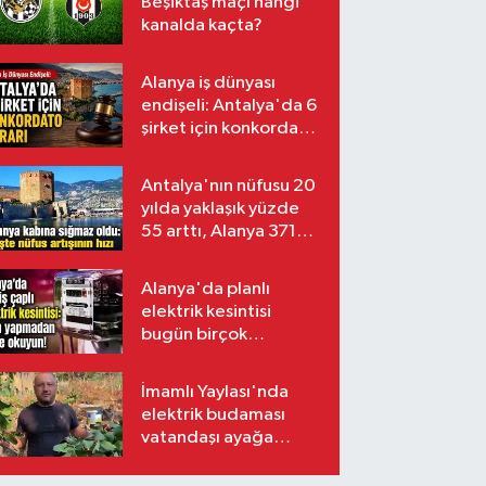
Beşiktaş maçı hangi
kanalda kaçta?
Alanya iş dünyası
endişeli: Antalya'da 6
şirket için konkordato
kararı
Antalya'nın nüfusu 20
yılda yaklaşık yüzde
55 arttı, Alanya 371
bin kişiyi aştı
Alanya'da planlı
elektrik kesintisi
bugün birçok
mahalleyi etkileyecek
İmamlı Yaylası'nda
elektrik budaması
vatandaşı ayağa
kaldırdı