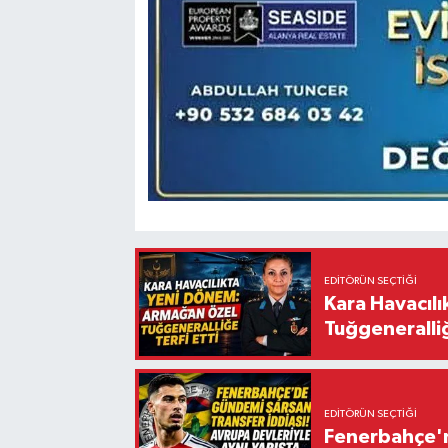
EDITÖRÜN SEÇTIĞI
Kara Havacıl
Tuğgeneralliğ
EDITÖRÜN SEÇTIĞI
Fenerbahçe'n