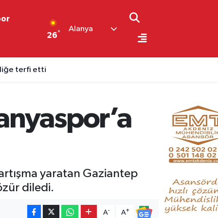
por
Alanya
°
26
ğe terfi etti
anyaspor’a
tartışma yaratan Gaziantep
zür diledi.
-
+
A
A