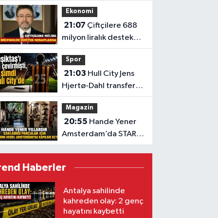
sonuçları belli oldu:
Ekonomi
İşte kazandıran
21:07
Çiftçilere 688
numaralar
milyon liralık destek
ödemesi başladı
Spor
21:03
Hull City Jens
Hjertø-Dahl transferini
tamamladı
Magazin
20:55
Hande Yener
Amsterdam’da STAR
Gene projesini hayata
geçirdi
rend Haberler
Antalya sahilinde
kahreden olay: 2 genç
hayatını kaybetti