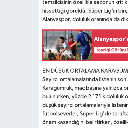
temsilcisinin özellikle sezonun kriti
hissettiği görüldü. Süper Lig'in bir
Alanyaspor, doluluk oranında da di
Alanyaspor’
İçeriği Görünt
EN DÜŞÜK ORTALAMA KARAGÜM
Seyirci ortalamalarında listenin son s
Karagümrük, maç başına yalnızca bin
bulunurken, yüzde 2,17'lik doluluk 
düşük seyirci ortalamalarıyla listeni
futbolseverler, Süper Lig'de taraf
önem kazandığını belirtirken, özelli