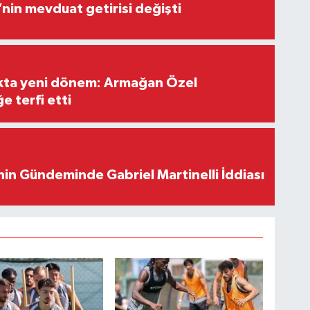
’nin mevduat getirisi değişti
ıkta yeni dönem: Armağan Özel
e terfi etti
in Gündeminde Gabriel Martinelli İddiası