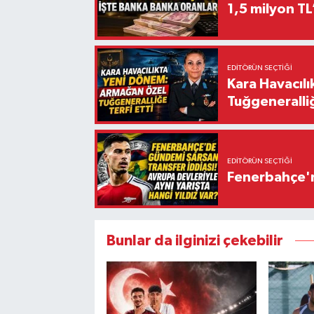
1,5 milyon TL
EDITÖRÜN SEÇTIĞI
Kara Havacıl
Tuğgeneralliğ
EDITÖRÜN SEÇTIĞI
Fenerbahçe'n
Bunlar da ilginizi çekebilir