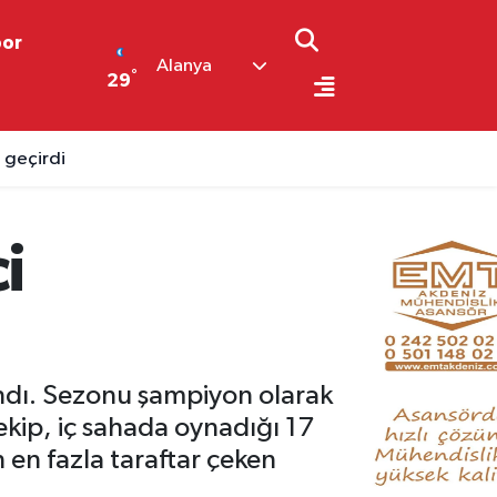
por
Alanya
°
29
 geçirdi
i
andı. Sezonu şampiyon olarak
ekip, iç sahada oynadığı 17
 en fazla taraftar çeken