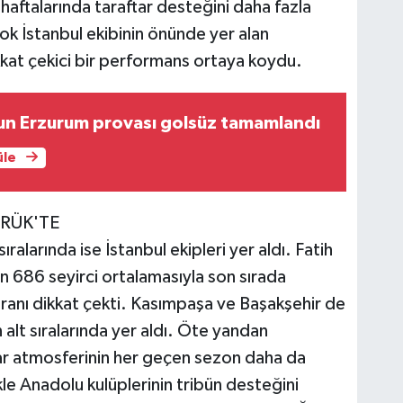
k haftalarında taraftar desteğini daha fazla
çok İstanbul ekibinin önünde yer alan
kkat çekici bir performans ortaya koydu.
un Erzurum provası golsüz tamamlandı
üle
RÜK'TE
ıralarında ise İstanbul ekipleri yer aldı. Fatih
 686 seyirci ortalamasıyla son sırada
oranı dikkat çekti. Kasımpaşa ve Başakşehir de
n alt sıralarında yer aldı. Öte yandan
tar atmosferinin her geçen sezon daha da
kle Anadolu kulüplerinin tribün desteğini