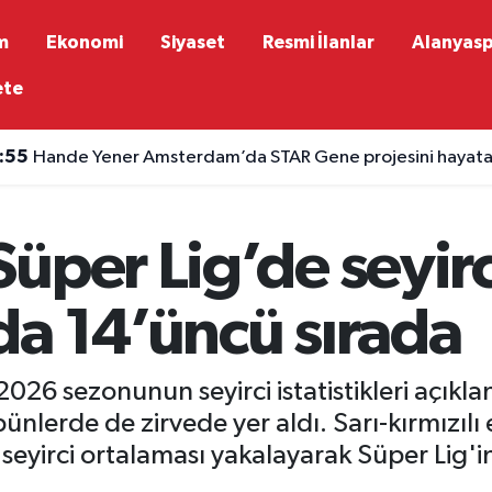
m
Ekonomi
Siyaset
Resmi İlanlar
Alanyas
ete
:55
Hande Yener Amsterdam’da STAR Gene projesini hayata
:47
1,5 milyon TL’nin mevduat getirisi değişti
üper Lig’de seyirc
da 14’üncü sırada
026 sezonunun seyirci istatistikleri açıkl
nlerde de zirvede yer aldı. Sarı-kırmızılı 
eyirci ortalaması yakalayarak Süper Lig'in