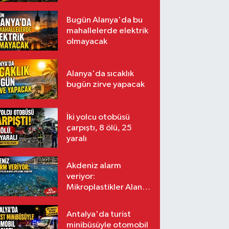
Bugün Alanya'da bu
mahallelerde elektrik
olmayacak
Alanya'da sıcaklık
bugün zirve yapacak
İki yolcu otobüsü
çarpıştı, 8 ölü, 25
yaralı
Akdeniz alarm
veriyor:
Mikroplastikler Alanya
kıyılarına taşınıyor
Antalya'da turist
minibüsüyle otomobil