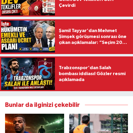
Çevirdi
Şamil Tayyar'dan Mehmet
Şimşek görüşmesi sonrası öne
çıkan açıklamalar: “Seçim 2028
hedefiyle planlanıyor
Trabzonspor'dan Salah
bombası iddiası! Gözler resmi
açıklamada
Bunlar da ilginizi çekebilir