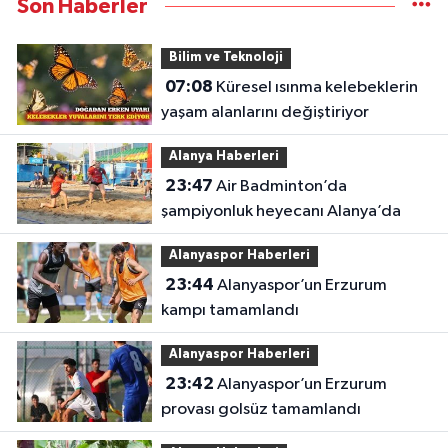
Son Haberler
Bilim ve Teknoloji
07:08
Küresel ısınma kelebeklerin
yaşam alanlarını değiştiriyor
Alanya Haberleri
23:47
Air Badminton’da
şampiyonluk heyecanı Alanya’da
Alanyaspor Haberleri
23:44
Alanyaspor’un Erzurum
kampı tamamlandı
Alanyaspor Haberleri
23:42
Alanyaspor’un Erzurum
provası golsüz tamamlandı