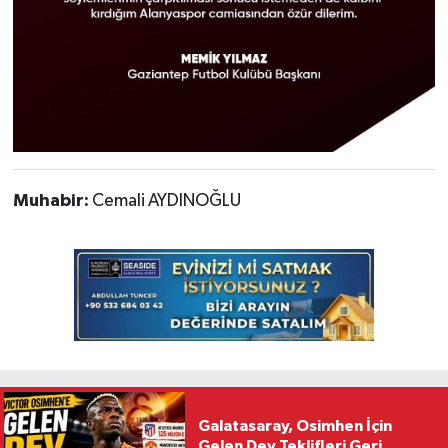
Muhabir:
Cemali AYDINOĞLU
Galatasaray, Osimhen İçin
Gelen Dev Teklifleri Geri