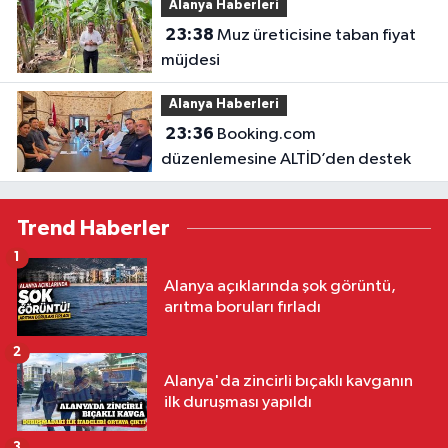
Alanya Haberleri
23:38
Muz üreticisine taban fiyat
müjdesi
Alanya Haberleri
23:36
Booking.com
düzenlemesine ALTİD’den destek
Trend Haberler
1
Alanya açıklarında şok görüntü,
arıtma boruları fırladı
2
Alanya'da zincirli bıçaklı kavganın
ilk duruşması yapıldı
3