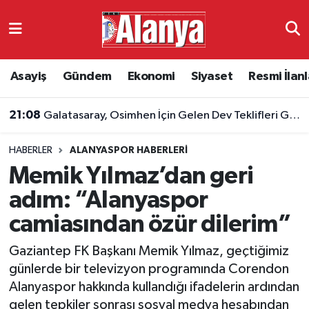
Asayiş
Antalya Nöbetçi Eczaneler
Asayiş
Gündem
Ekonomi
Siyaset
Resmi İlanl
Gündem
Antalya Hava Durumu
21:08
Galatasaray, Osimhen İçin Gelen Dev Teklifleri Geri Çevirdi
Ekonomi
Antalya Namaz Vakitleri
HABERLER
ALANYASPOR HABERLERI
Siyaset
Antalya Trafik Yoğunluk Haritası
Memik Yılmaz’dan geri
Resmi İlanlar
Süper Lig Puan Durumu ve Fikstür
adım: “Alanyaspor
camiasından özür dilerim”
Alanyaspor
Tüm Manşetler
Gaziantep FK Başkanı Memik Yılmaz, geçtiğimiz
Turizm
Son Dakika Haberleri
günlerde bir televizyon programında Corendon
Alanyaspor hakkında kullandığı ifadelerin ardından
E-Gazete
Haber Arşivi
gelen tepkiler sonrası sosyal medya hesabından