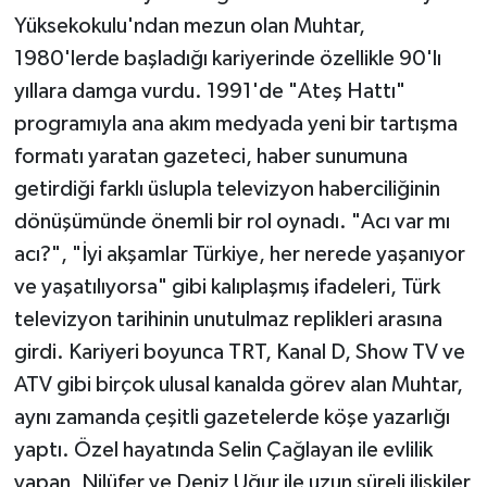
Yüksekokulu'ndan mezun olan Muhtar,
1980'lerde başladığı kariyerinde özellikle 90'lı
yıllara damga vurdu. 1991'de "Ateş Hattı"
programıyla ana akım medyada yeni bir tartışma
formatı yaratan gazeteci, haber sunumuna
getirdiği farklı üslupla televizyon haberciliğinin
dönüşümünde önemli bir rol oynadı. "Acı var mı
acı?", "İyi akşamlar Türkiye, her nerede yaşanıyor
ve yaşatılıyorsa" gibi kalıplaşmış ifadeleri, Türk
televizyon tarihinin unutulmaz replikleri arasına
girdi. Kariyeri boyunca TRT, Kanal D, Show TV ve
ATV gibi birçok ulusal kanalda görev alan Muhtar,
aynı zamanda çeşitli gazetelerde köşe yazarlığı
yaptı. Özel hayatında Selin Çağlayan ile evlilik
yapan, Nilüfer ve Deniz Uğur ile uzun süreli ilişkiler