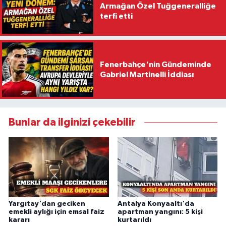
Armağan Özel Tuğgeneralliğe
terfi etti
Fenerbahçe'nin Gündeminde
Gabriel Martinelli İddiası
Bunlar da ilginizi çekebilir
Yargıtay'dan geciken
Antalya Konyaaltı'da
emekli aylığı için emsal faiz
apartman yangını: 5 kişi
kararı
kurtarıldı