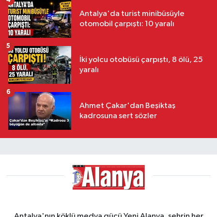
Antalya'da turist minibüsüyle
otomobil çarpıştı: 10 yaralı
5
İki yolcu otobüsü çarpıştı, 8 ölü, 25
yaralı
6
Ahmet Çakar'dan Beşiktaş
kadrosuna sert sözler
Antalya'nın köklü medya gücü Yeni Alanya, şehrin her