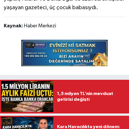
yaşayan gazeteci, üç çocuk babasıydı.
Kaynak:
Haber Merkezi
1,5 milyon TL’nin mevduat
getirisi değişti
Kara Havacılıkta yeni dönem: