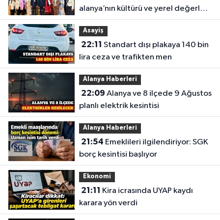
alanya’nın kültürü ve yerel değerleri
tanıtıldı
Asayiş
22:11
Standart dışı plakaya 140 bin
lira ceza ve trafikten men
Alanya Haberleri
22:09
Alanya ve 8 ilçede 9 Ağustos
planlı elektrik kesintisi
Alanya Haberleri
21:54
Emeklileri ilgilendiriyor: SGK
borç kesintisi başlıyor
Ekonomi
21:11
Kira icrasında UYAP kaydı
karara yön verdi