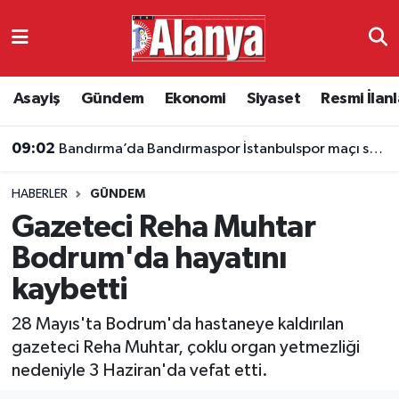
Asayiş
Antalya Nöbetçi Eczaneler
Asayiş
Gündem
Ekonomi
Siyaset
Resmi İlanl
Gündem
Antalya Hava Durumu
09:02
Bandırma’da Bandırmaspor İstanbulspor maçı saat kaçta, hangi kanalda?
Ekonomi
Antalya Namaz Vakitleri
HABERLER
GÜNDEM
Siyaset
Antalya Trafik Yoğunluk Haritası
Gazeteci Reha Muhtar
Resmi İlanlar
Süper Lig Puan Durumu ve Fikstür
Bodrum'da hayatını
kaybetti
Alanyaspor
Tüm Manşetler
28 Mayıs'ta Bodrum'da hastaneye kaldırılan
Turizm
Son Dakika Haberleri
gazeteci Reha Muhtar, çoklu organ yetmezliği
nedeniyle 3 Haziran'da vefat etti.
E-Gazete
Haber Arşivi