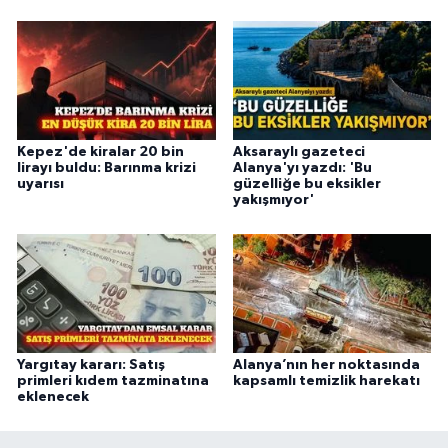
Kepez'de kiralar 20 bin
Aksaraylı gazeteci
lirayı buldu: Barınma krizi
Alanya'yı yazdı: 'Bu
uyarısı
güzelliğe bu eksikler
yakışmıyor'
Yargıtay kararı: Satış
Alanya’nın her noktasında
primleri kıdem tazminatına
kapsamlı temizlik harekatı
eklenecek