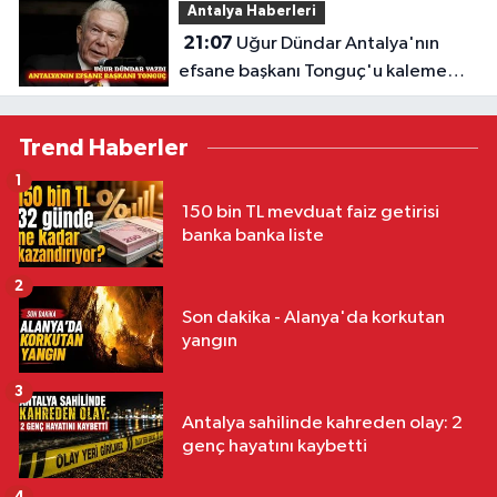
Antalya Haberleri
21:07
Uğur Dündar Antalya'nın
efsane başkanı Tonguç'u kaleme
aldı
Trend Haberler
1
150 bin TL mevduat faiz getirisi
banka banka liste
2
Son dakika - Alanya'da korkutan
yangın
3
Antalya sahilinde kahreden olay: 2
genç hayatını kaybetti
4