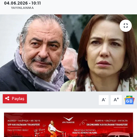
04.06.2026 - 10:11
YAYINLANMA
Paylaş
-
+
A
A