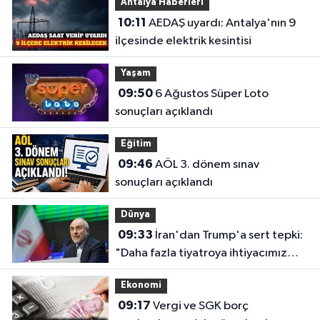
Antalya Haberleri
10:11
AEDAŞ uyardı: Antalya'nın 9
ilçesinde elektrik kesintisi
Yaşam
09:50
6 Ağustos Süper Loto
sonuçları açıklandı
Eğitim
09:46
AÖL 3. dönem sınav
sonuçları açıklandı
Dünya
09:33
İran'dan Trump'a sert tepki:
"Daha fazla tiyatroya ihtiyacımız
yok"
Ekonomi
09:17
Vergi ve SGK borç