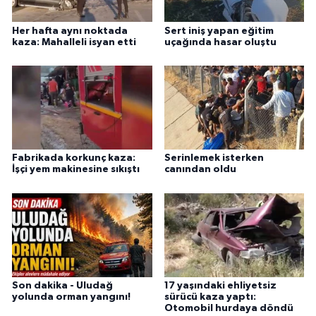
Her hafta aynı noktada
Sert iniş yapan eğitim
kaza: Mahalleli isyan etti
uçağında hasar oluştu
Fabrikada korkunç kaza:
Serinlemek isterken
İşçi yem makinesine sıkıştı
canından oldu
Son dakika - Uludağ
17 yaşındaki ehliyetsiz
yolunda orman yangını!
sürücü kaza yaptı:
Otomobil hurdaya döndü