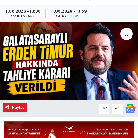
11.06.2026 - 13:38
11.06.2026 - 13:59
YAYINLANMA
GÜNCELLEME
Paylaş
-
+
A
A