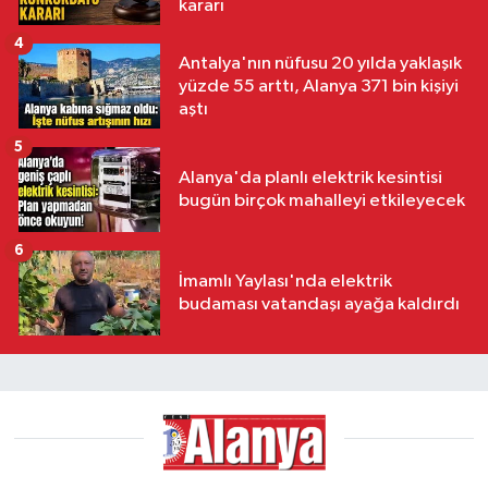
kararı
4
Antalya'nın nüfusu 20 yılda yaklaşık
yüzde 55 arttı, Alanya 371 bin kişiyi
aştı
5
Alanya'da planlı elektrik kesintisi
bugün birçok mahalleyi etkileyecek
6
İmamlı Yaylası'nda elektrik
budaması vatandaşı ayağa kaldırdı