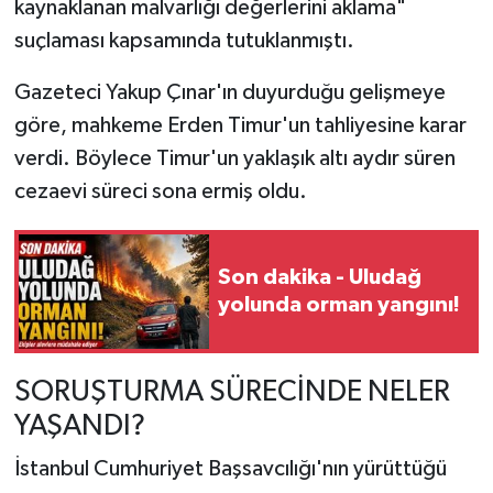
kaynaklanan malvarlığı değerlerini aklama"
suçlaması kapsamında tutuklanmıştı.
Gazeteci Yakup Çınar'ın duyurduğu gelişmeye
göre, mahkeme Erden Timur'un tahliyesine karar
verdi. Böylece Timur'un yaklaşık altı aydır süren
cezaevi süreci sona ermiş oldu.
Son dakika - Uludağ
yolunda orman yangını!
SORUŞTURMA SÜRECİNDE NELER
YAŞANDI?
İstanbul Cumhuriyet Başsavcılığı'nın yürüttüğü