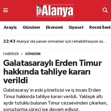
Asayiş
Antalya Nöbetçi Eczaneler
Asayiş
Gündem
Ekonomi
Siyaset
Resmi İlanl
Gündem
Antalya Hava Durumu
22:43
Alanya'da yanan ormanlar için rehabilitasyon süreci başladı
Ekonomi
Antalya Namaz Vakitleri
HABERLER
GÜNDEM
Siyaset
Antalya Trafik Yoğunluk Haritası
Galatasaraylı Erden Timur
Resmi İlanlar
Süper Lig Puan Durumu ve Fikstür
hakkında tahliye kararı
verildi
Alanyaspor
Tüm Manşetler
Galatasaray'ın eski yöneticisi ve iş insanı Erden
Turizm
Son Dakika Haberleri
Timur hakkında tahliye kararı verildi. Yaklaşık altı
aydır tutuklu bulunan Timur cezaevinden çıkarken,
E-Gazete
Haber Arşivi
soruşturma süreci ise devam ediyor.