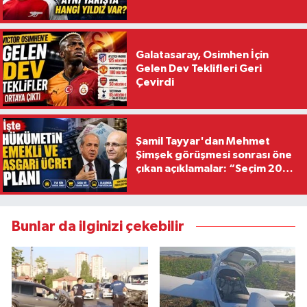
Galatasaray, Osimhen İçin
Gelen Dev Teklifleri Geri
Çevirdi
Şamil Tayyar'dan Mehmet
Şimşek görüşmesi sonrası öne
çıkan açıklamalar: “Seçim 2028
hedefiyle planlanıyor
Bunlar da ilginizi çekebilir