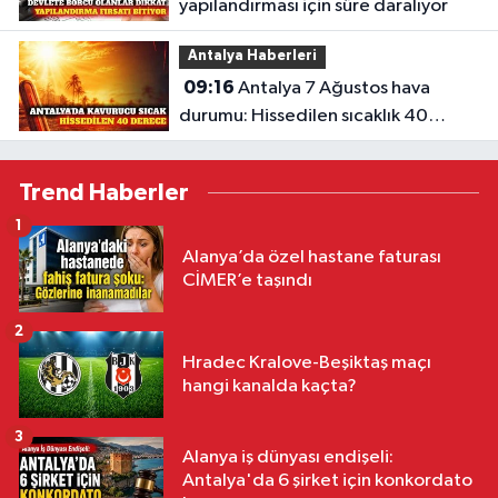
yapılandırması için süre daralıyor
Antalya Haberleri
09:16
Antalya 7 Ağustos hava
durumu: Hissedilen sıcaklık 40
derece
Trend Haberler
1
Alanya’da özel hastane faturası
CİMER’e taşındı
2
Hradec Kralove-Beşiktaş maçı
hangi kanalda kaçta?
3
Alanya iş dünyası endişeli:
Antalya'da 6 şirket için konkordato