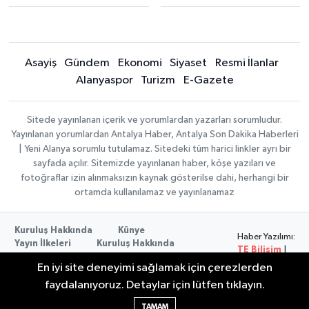
Asayiş
Gündem
Ekonomi
Siyaset
Resmi İlanlar
Alanyaspor
Turizm
E-Gazete
Sitede yayınlanan içerik ve yorumlardan yazarları sorumludur.
Yayınlanan yorumlardan Antalya Haber, Antalya Son Dakika Haberleri
| Yeni Alanya sorumlu tutulamaz. Sitedeki tüm harici linkler ayrı bir
sayfada açılır. Sitemizde yayınlanan haber, köşe yazıları ve
fotoğraflar izin alınmaksızın kaynak gösterilse dahi, herhangi bir
ortamda kullanılamaz ve yayınlanamaz
Kuruluş Hakkında
Künye
Haber Yazılımı:
Yayın İlkeleri
Kuruluş Hakkında
TE Bilişim
|
Düzeltme Politikası
Veri Politikası
Copyright ©
En iyi site deneyimi sağlamak için çerezlerden
Kullanım Şartları
2026
faydalanıyoruz. Detaylar için lütfen tıklayın.
TAMAM