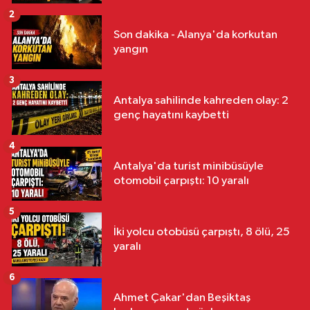
2
Son dakika - Alanya'da korkutan
yangın
3
Antalya sahilinde kahreden olay: 2
genç hayatını kaybetti
4
Antalya'da turist minibüsüyle
otomobil çarpıştı: 10 yaralı
5
İki yolcu otobüsü çarpıştı, 8 ölü, 25
yaralı
6
Ahmet Çakar'dan Beşiktaş