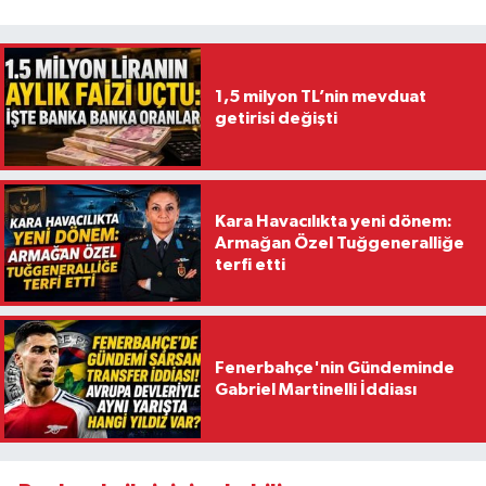
1,5 milyon TL’nin mevduat
getirisi değişti
Kara Havacılıkta yeni dönem:
Armağan Özel Tuğgeneralliğe
terfi etti
Fenerbahçe'nin Gündeminde
Gabriel Martinelli İddiası