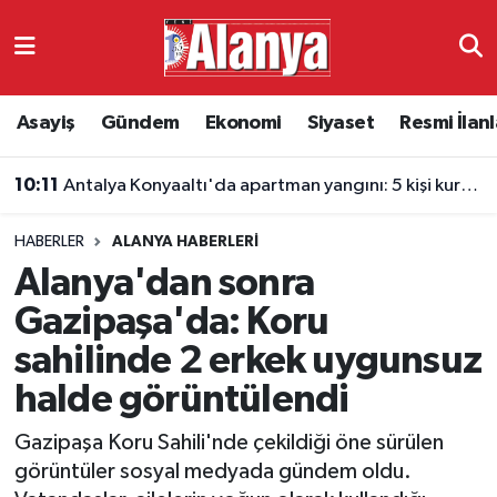
Asayiş
Antalya Nöbetçi Eczaneler
Asayiş
Gündem
Ekonomi
Siyaset
Resmi İlanl
Gündem
Antalya Hava Durumu
10:11
Antalya Konyaaltı'da apartman yangını: 5 kişi kurtarıldı
Ekonomi
Antalya Namaz Vakitleri
HABERLER
ALANYA HABERLERI
Siyaset
Antalya Trafik Yoğunluk Haritası
Alanya'dan sonra
Resmi İlanlar
Süper Lig Puan Durumu ve Fikstür
Gazipaşa'da: Koru
sahilinde 2 erkek uygunsuz
Alanyaspor
Tüm Manşetler
halde görüntülendi
Turizm
Son Dakika Haberleri
Gazipaşa Koru Sahili'nde çekildiği öne sürülen
görüntüler sosyal medyada gündem oldu.
E-Gazete
Haber Arşivi