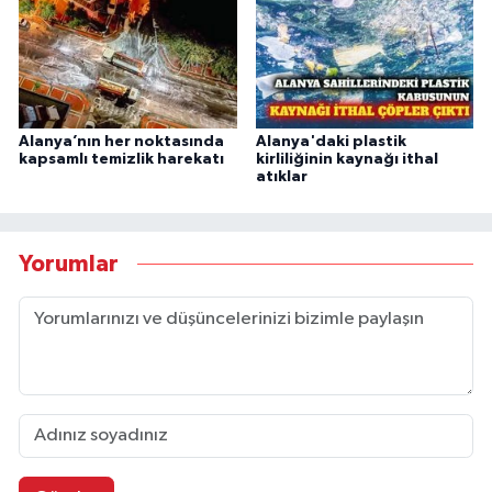
Alanya’nın her noktasında
Alanya'daki plastik
kapsamlı temizlik harekatı
kirliliğinin kaynağı ithal
atıklar
Yorumlar