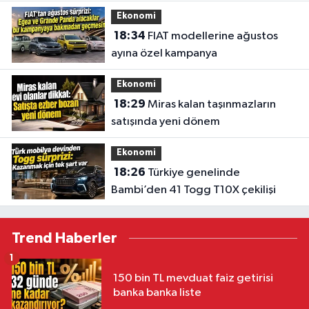
Ekonomi
18:34
FIAT modellerine ağustos
ayına özel kampanya
Ekonomi
18:29
Miras kalan taşınmazların
satışında yeni dönem
Ekonomi
18:26
Türkiye genelinde
Bambi’den 41 Togg T10X çekilişi
Trend Haberler
1
150 bin TL mevduat faiz getirisi
banka banka liste