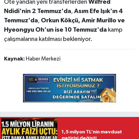
Öte yandan yeni transferlerden
Wilfred
Ndidi'nin 2 Temmuz'da
,
Asım Efe Işık'ın 4
Temmuz'da
,
Orkun Kökçü, Amir Murillo ve
Hyeongyu Oh'un ise 10 Temmuz'da
kamp
çalışmalarına katılması bekleniyor.
Kaynak:
Haber Merkezi
1,5 milyon TL’nin mevduat
getirisi değişti