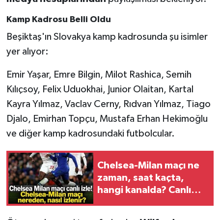
Kamp Kadrosu Belli Oldu
Beşiktaş'ın Slovakya kamp kadrosunda şu isimler
yer alıyor:
Emir Yaşar, Emre Bilgin, Milot Rashica, Semih
Kılıçsoy, Felix Uduokhai, Junior Olaitan, Kartal
Kayra Yılmaz, Vaclav Cerny, Rıdvan Yılmaz, Tiago
Djalo, Emirhan Topçu, Mustafa Erhan Hekimoğlu
ve diğer kamp kadrosundaki futbolcular.
Chelsea-Milan maçı ne
zaman, saat kaçta,
hangi kanalda? Canlı
yayın bilgileri