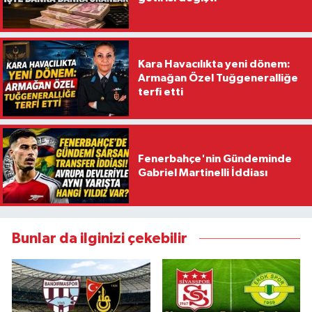
Kara Havacılıkta yeni dönem:
Armağan Özel Tuğgeneralliğe
terfi etti
Fenerbahçe'nin Gündeminde
Gabriel Martinelli İddiası
Bunlar da ilginizi çekebilir