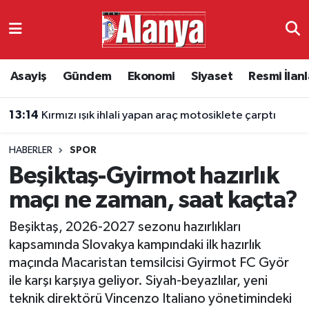
Asayiş
Antalya Nöbetçi Eczaneler
Asayiş
Gündem
Ekonomi
Siyaset
Resmi İlanl
Gündem
Antalya Hava Durumu
13:14
Kırmızı ışık ihlali yapan araç motosiklete çarptı
Ekonomi
Antalya Namaz Vakitleri
HABERLER
SPOR
Siyaset
Antalya Trafik Yoğunluk Haritası
Beşiktaş-Gyirmot hazırlık
Resmi İlanlar
Süper Lig Puan Durumu ve Fikstür
maçı ne zaman, saat kaçta?
Beşiktaş, 2026-2027 sezonu hazırlıkları
Alanyaspor
Tüm Manşetler
kapsamında Slovakya kampındaki ilk hazırlık
maçında Macaristan temsilcisi Gyirmot FC Györ
Turizm
Son Dakika Haberleri
ile karşı karşıya geliyor. Siyah-beyazlılar, yeni
teknik direktörü Vincenzo Italiano yönetimindeki
E-Gazete
Haber Arşivi