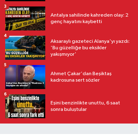
3
Antalya sahilinde kahreden olay: 2
genç hayatını kaybetti
4
Aksaraylı gazeteci Alanya'yı yazdı:
'Bu güzelliğe bu eksikler
yakışmıyor'
5
Ahmet Çakar'dan Beşiktaş
kadrosuna sert sözler
6
Eşini benzinlikte unuttu, 6 saat
sonra buluştular