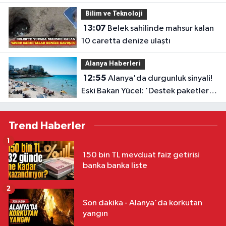
Bilim ve Teknoloji
13:07
Belek sahilinde mahsur kalan
10 caretta denize ulaştı
Alanya Haberleri
12:55
Alanya'da durgunluk sinyali!
Eski Bakan Yücel: 'Destek paketleri
turizmin sorununa çözüm değil'
Trend Haberler
1
150 bin TL mevduat faiz getirisi
banka banka liste
2
Son dakika - Alanya'da korkutan
yangın