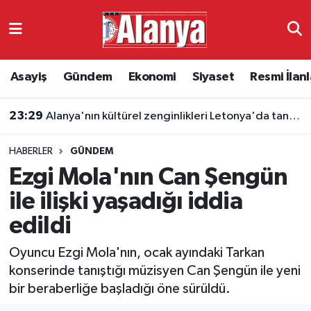
Asayiş
Antalya Nöbetçi Eczaneler
Asayiş
Gündem
Ekonomi
Siyaset
Resmi İlanl
Gündem
Antalya Hava Durumu
23:29
Alanya'nın kültürel zenginlikleri Letonya'da tanıtıldı
Ekonomi
Antalya Namaz Vakitleri
HABERLER
GÜNDEM
Siyaset
Antalya Trafik Yoğunluk Haritası
Ezgi Mola'nın Can Şengün
Resmi İlanlar
Süper Lig Puan Durumu ve Fikstür
ile ilişki yaşadığı iddia
edildi
Alanyaspor
Tüm Manşetler
Oyuncu Ezgi Mola'nın, ocak ayındaki Tarkan
Turizm
Son Dakika Haberleri
konserinde tanıştığı müzisyen Can Şengün ile yeni
bir beraberliğe başladığı öne sürüldü.
E-Gazete
Haber Arşivi