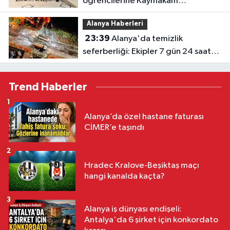
öğrencilerine Kaymakam
Öztürk'ten tebrik
Alanya Haberleri
23:39
Alanya'da temizlik
seferberliği: Ekipler 7 gün 24 saat
sahada
Trend Haberler
1
Alanya’da özel hastane faturası
CİMER’e taşındı
2
Hradec Kralove-Beşiktaş maçı
hangi kanalda kaçta?
3
Alanya iş dünyası endişeli:
Antalya'da 6 şirket için konkordato