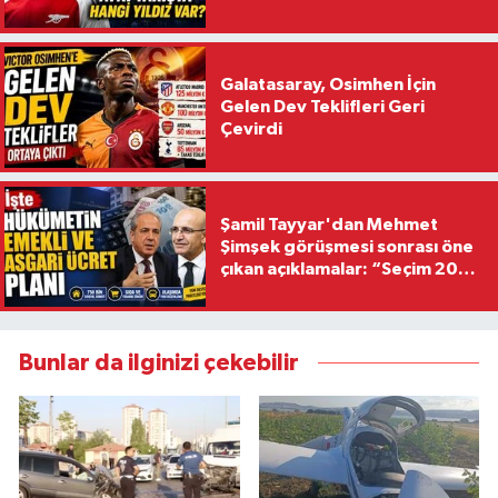
Galatasaray, Osimhen İçin
Gelen Dev Teklifleri Geri
Çevirdi
Şamil Tayyar'dan Mehmet
Şimşek görüşmesi sonrası öne
çıkan açıklamalar: “Seçim 2028
hedefiyle planlanıyor
Bunlar da ilginizi çekebilir