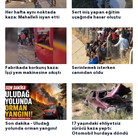
Her hafta aynı noktada
Sert iniş yapan eğitim
kaza: Mahalleli isyan etti
uçağında hasar oluştu
Fabrikada korkunç kaza:
Serinlemek isterken
İşçi yem makinesine sıkıştı
canından oldu
Son dakika - Uludağ
17 yaşındaki ehliyetsiz
yolunda orman yangını!
sürücü kaza yaptı:
Otomobil hurdaya döndü