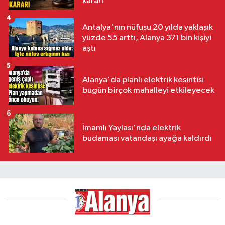
kararı
4
Antalya'nın nüfusu 20 yılda yaklaşık
yüzde 55 arttı, Alanya 371 bin kişiyi
aştı
5
Alanya'da planlı elektrik kesintisi
bugün birçok mahalleyi etkileyecek
6
İmamlı Yaylası'nda elektrik
budaması vatandaşı ayağa kaldırdı