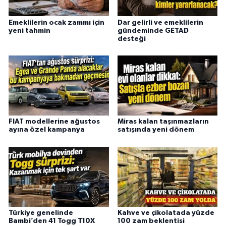
Emeklilerin ocak zammı için
Dar gelirli ve emeklilerin
yeni tahmin
gündeminde GETAD
desteği
FIAT modellerine ağustos
Miras kalan taşınmazların
ayına özel kampanya
satışında yeni dönem
Türkiye genelinde
Kahve ve çikolatada yüzde
Bambi’den 41 Togg T10X
100 zam beklentisi