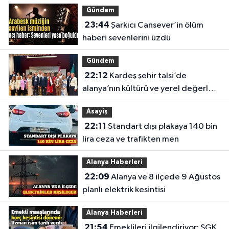
Gündem
23:44
Şarkıcı Cansever’in ölüm
haberi sevenlerini üzdü
Gündem
22:12
Kardeş şehir talsi’de
alanya’nın kültürü ve yerel değerleri
tanıtıldı
Asayiş
22:11
Standart dışı plakaya 140 bin
lira ceza ve trafikten men
Alanya Haberleri
22:09
Alanya ve 8 ilçede 9 Ağustos
planlı elektrik kesintisi
Alanya Haberleri
21:54
Emeklileri ilgilendiriyor: SGK