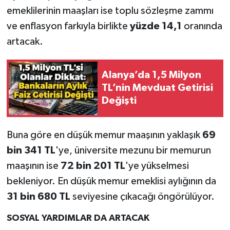
emeklilerinin maaşları ise toplu sözleşme zammı
ve enflasyon farkıyla birlikte
yüzde 14,1
oranında
artacak.
Alanya’da 1,5 Milyon
TL’nin Mevduat Getirisi
Değişti
Buna göre en düşük memur maaşının yaklaşık
69
bin 341 TL
'ye, üniversite mezunu bir memurun
maaşının ise
72 bin 201 TL
'ye yükselmesi
bekleniyor. En düşük memur emeklisi aylığının da
31 bin 680 TL
seviyesine çıkacağı öngörülüyor.
SOSYAL YARDIMLAR DA ARTACAK