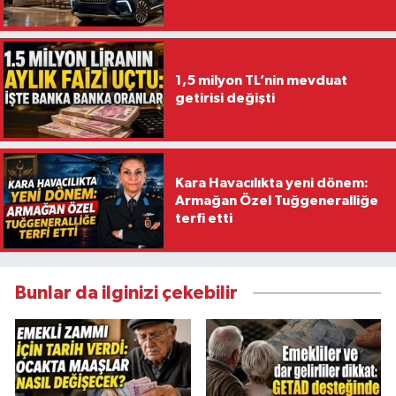
1,5 milyon TL’nin mevduat
getirisi değişti
Kara Havacılıkta yeni dönem:
Armağan Özel Tuğgeneralliğe
terfi etti
Bunlar da ilginizi çekebilir