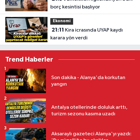
borç kesintisi başlıyor
Ekonomi
21:11
Kira icrasında UYAP kaydı
karara yön verdi
Trend Haberler
1
Son dakika - Alanya'da korkutan
yangın
2
Antalya otellerinde doluluk arttı,
turizm sezonu kasıma uzadı
3
Aksaraylı gazeteci Alanya'yı yazdı: