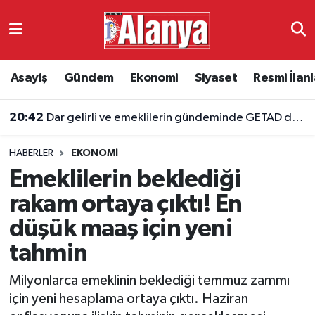
Asayiş
Antalya Nöbetçi Eczaneler
Asayiş
Gündem
Ekonomi
Siyaset
Resmi İlanl
Gündem
Antalya Hava Durumu
20:42
Dar gelirli ve emeklilerin gündeminde GETAD desteği
Ekonomi
Antalya Namaz Vakitleri
HABERLER
EKONOMI
Siyaset
Antalya Trafik Yoğunluk Haritası
Emeklilerin beklediği
Resmi İlanlar
Süper Lig Puan Durumu ve Fikstür
rakam ortaya çıktı! En
düşük maaş için yeni
Alanyaspor
Tüm Manşetler
tahmin
Turizm
Son Dakika Haberleri
Milyonlarca emeklinin beklediği temmuz zammı
için yeni hesaplama ortaya çıktı. Haziran
E-Gazete
Haber Arşivi