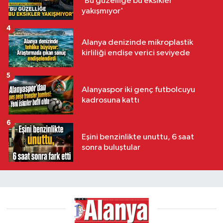
'Bu güzelliğe bu eksikler
yakışmıyor'
4
Alanya denizinde mikroplastik
kirliliği endişe verici seviyede
5
Alanyaspor iki genç futbolcuyu
kadrosuna kattı
6
Eşini benzinlikte unuttu, 6 saat
sonra buluştular