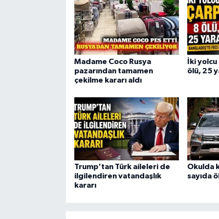
Madame Coco Rusya
İki yolcu
pazarından tamamen
ölü, 25 y
çekilme kararı aldı
Trump'tan Türk aileleri de
Okulda k
ilgilendiren vatandaşlık
sayıda öl
kararı