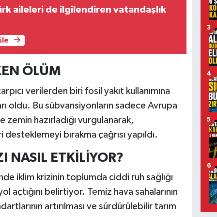
k aileleri de ilgilendiren vatandaşlık
3
üle
RKEN ÖLÜM
4
ıcı verilerden biri fosil yakıt kullanımına
arı oldu. Bu sübvansiyonların sadece Avrupa
me zemin hazırladığı vurgulanarak,
5
 desteklemeyi bırakma çağrısı yapıldı.
ZI NASIL ETKİLİYOR?
6
inde iklim krizinin toplumda ciddi ruh sağlığı
ol açtığını belirtiyor. Temiz hava sahalarının
dartlarının artırılması ve sürdürülebilir tarım