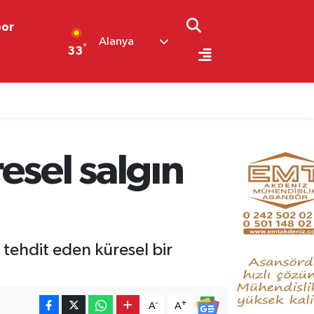
por
Alanya
°
33
esel salgın
 tehdit eden küresel bir
-
+
A
A