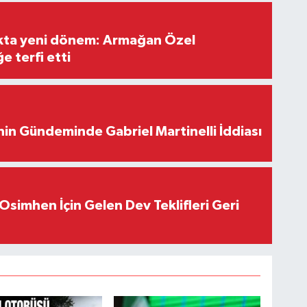
ıkta yeni dönem: Armağan Özel
e terfi etti
in Gündeminde Gabriel Martinelli İddiası
Osimhen İçin Gelen Dev Teklifleri Geri