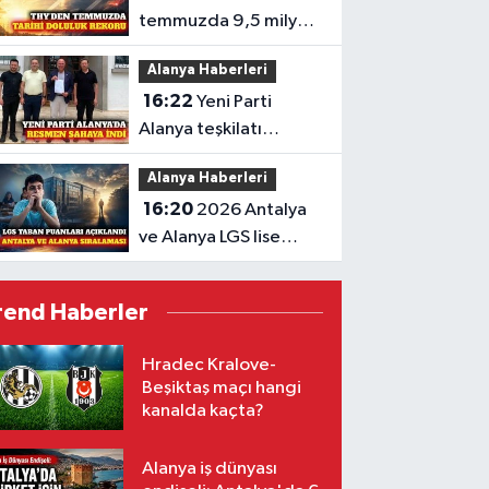
temmuzda 9,5 milyon
yolcuyla doluluk
Alanya Haberleri
rekoru kırdı
16:22
Yeni Parti
Alanya teşkilatı
resmen faaliyetlerine
Alanya Haberleri
başladı
16:20
2026 Antalya
ve Alanya LGS lise
taban puanları
açıklandı
rend Haberler
Hradec Kralove-
Beşiktaş maçı hangi
kanalda kaçta?
Alanya iş dünyası