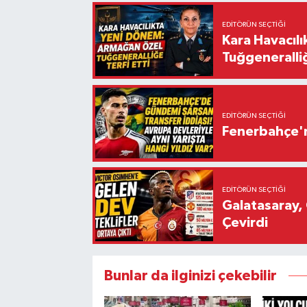
EDITÖRÜN SEÇTIĞI
Kara Havacıl
Tuğgeneralliğ
EDITÖRÜN SEÇTIĞI
Fenerbahçe'n
EDITÖRÜN SEÇTIĞI
Galatasaray, 
Çevirdi
Bunlar da ilginizi çekebilir