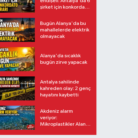
endişeli: Antalya'da 6
şirket için konkordato
kararı
Bugün Alanya'da bu
mahallelerde elektrik
olmayacak
Alanya'da sıcaklık
bugün zirve yapacak
Antalya sahilinde
kahreden olay: 2 genç
hayatını kaybetti
Akdeniz alarm
veriyor:
Mikroplastikler Alanya
kıyılarına taşınıyor