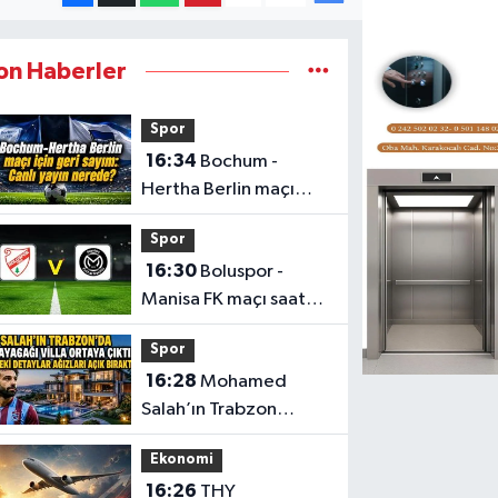
on Haberler
Spor
16:34
Bochum -
Hertha Berlin maçı
saat kaçta, hangi
Spor
kanalda?
16:30
Boluspor -
Manisa FK maçı saat
kaçta, hangi kanalda?
Spor
16:28
Mohamed
Salah’ın Trabzon
Yalıncak’taki villası
Ekonomi
belli oldu
16:26
THY