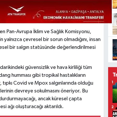
en Pan-Avrupa İklim ve Sağlık Komisyonu,
in yalnızca çevresel bir sorun olmadığını, insan
sel bir salgın statüsünde değerlendirilmesi
darikindeki güvensizlik ve hava kirliliği tüm
T
 dang humması gibi tropikal hastalıkların
r, tıpkı Covid ve Mpox salgınlarında olduğu
1
llerinin devreye sokulmasını öneriyor. Bu
na durdurmayacağı, ancak küresel çapta
esi ağı oluşturacağı aktarıldı.
2