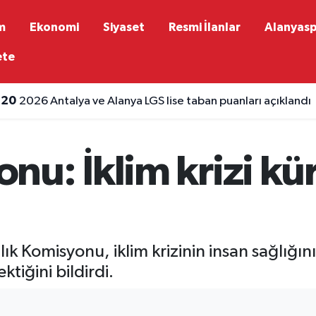
m
Ekonomi
Siyaset
Resmi İlanlar
Alanyas
ete
:20
2026 Antalya ve Alanya LGS lise taban puanları açıklandı
u: İklim krizi kür
k Komisyonu, iklim krizinin insan sağlığını
ktiğini bildirdi.