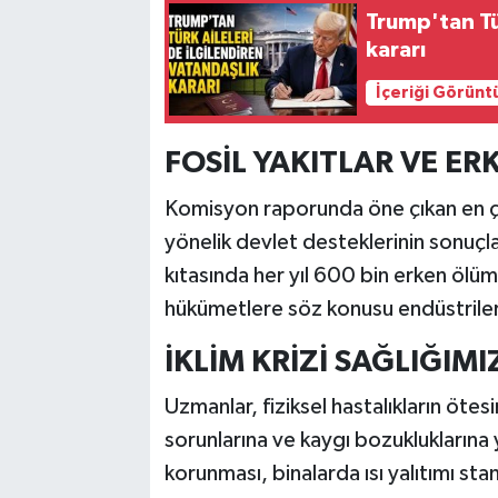
Trump'tan Tür
kararı
İçeriği Görünt
FOSİL YAKITLAR VE E
Komisyon raporunda öne çıkan en çarp
yönelik devlet desteklerinin sonuçl
kıtasında her yıl 600 bin erken ölü
hükümetlere söz konusu endüstrileri
İKLİM KRİZİ SAĞLIĞIMI
Uzmanlar, fiziksel hastalıkların ötes
sorunlarına ve kaygı bozukluklarına y
korunması, binalarda ısı yalıtımı stan