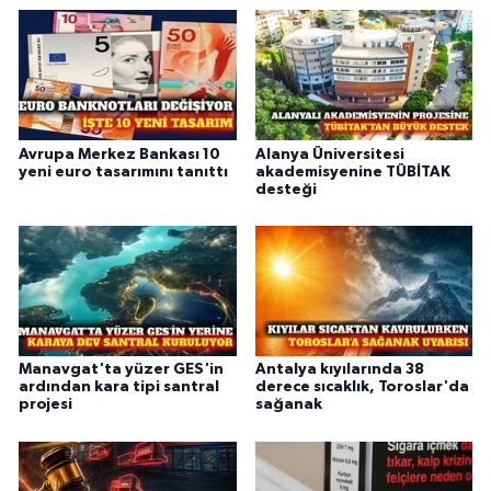
Avrupa Merkez Bankası 10
Alanya Üniversitesi
yeni euro tasarımını tanıttı
akademisyenine TÜBİTAK
desteği
Manavgat'ta yüzer GES'in
Antalya kıyılarında 38
ardından kara tipi santral
derece sıcaklık, Toroslar'da
projesi
sağanak