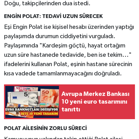
Doğu, takipçilerinden dua istedi.
ENGİN POLAT: TEDAVİ UZUN SÜRECEK
Eşi Engin Polat ise kişisel hesabı üzerinden yaptığı
paylaşımda durumun ciddiyetini vurguladı.
Paylaşımında "Kardeşim göçtü, hayat ortağım
uzun süre hastanede tedavide, ben ise tekim..."
ifadelerini kullanan Polat, eşinin hastane sürecinin
kısa vadede tamamlanmayacağını doğruladı.
Avrupa Merkez Bankası
10 yeni euro tasarımını
tanıttı
POLAT AİLESİNİN ZORLU SÜRECİ