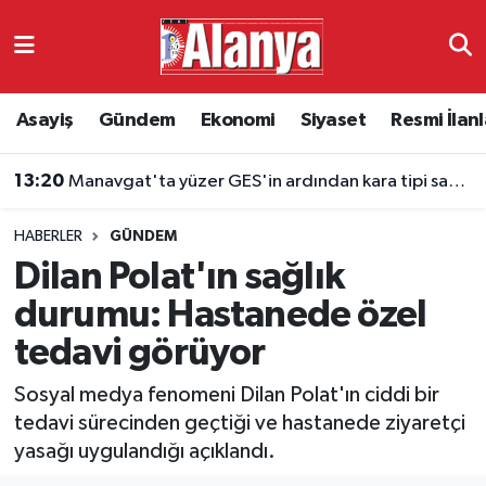
Asayiş
Antalya Nöbetçi Eczaneler
Asayiş
Gündem
Ekonomi
Siyaset
Resmi İlanl
Gündem
Antalya Hava Durumu
13:20
Manavgat'ta yüzer GES'in ardından kara tipi santral projesi
Ekonomi
Antalya Namaz Vakitleri
HABERLER
GÜNDEM
Siyaset
Antalya Trafik Yoğunluk Haritası
Dilan Polat'ın sağlık
Resmi İlanlar
Süper Lig Puan Durumu ve Fikstür
durumu: Hastanede özel
tedavi görüyor
Alanyaspor
Tüm Manşetler
Sosyal medya fenomeni Dilan Polat'ın ciddi bir
Turizm
Son Dakika Haberleri
tedavi sürecinden geçtiği ve hastanede ziyaretçi
yasağı uygulandığı açıklandı.
E-Gazete
Haber Arşivi