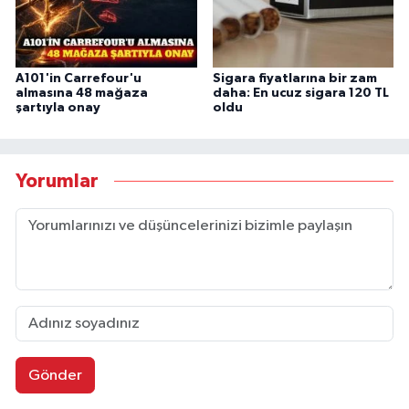
A101'in Carrefour'u
Sigara fiyatlarına bir zam
almasına 48 mağaza
daha: En ucuz sigara 120 TL
şartıyla onay
oldu
Yorumlar
Gönder