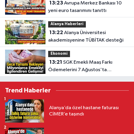
13:23
Avrupa Merkez Bankası 10
yeni euro tasarımını tanıttı
Alanya Haberleri
13:22
Alanya Üniversitesi
akademisyenine TÜBİTAK desteği
Ekonomi
13:21
SGK Emekli Maaş Farkı
Ödemelerini 7 Ağustos'ta
Başlatıyor
Trend Haberler
1
Alanya’da özel hastane faturası
CİMER’e taşındı
2