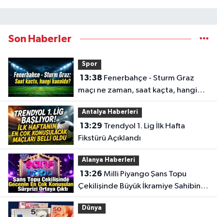
Son Haberler
Spor
13:38
Fenerbahçe - Sturm Graz
maçı ne zaman, saat kaçta, hangi
kanalda?
Antalya Haberleri
13:29
Trendyol 1. Lig İlk Hafta
Fikstürü Açıklandı
Alanya Haberleri
13:26
Milli Piyango Şans Topu
Çekilişinde Büyük İkramiye Sahibini
Buldu
Dünya