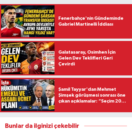
Fenerbahçe'nin Gündeminde
Gabriel Martinelli İddiası
Galatasaray, Osimhen İçin
Gelen Dev Teklifleri Geri
Çevirdi
Şamil Tayyar'dan Mehmet
Şimşek görüşmesi sonrası öne
çıkan açıklamalar: “Seçim 2028
hedefiyle planlanıyor
Bunlar da ilginizi çekebilir