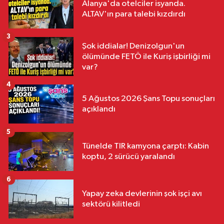
Alanya'da otelciler isyanda.
ALTAV'ın para talebi kızdırdı
3
Şok iddialar! Denizolgun'un
ölümünde FETÖ ile Kuriş işbirliği mi
var?
4
5 Ağustos 2026 Şans Topu sonuçları
açıklandı
5
Tünelde TIR kamyona çarptı: Kabin
koptu, 2 sürücü yaralandı
6
Yapay zeka devlerinin şok işçi avı
sektörü kilitledi