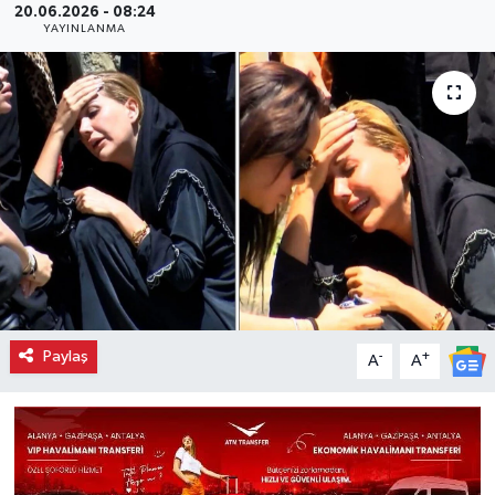
20.06.2026 - 08:24
YAYINLANMA
Paylaş
-
+
A
A