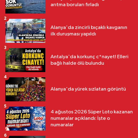
arıtma boruları fırladı
2
Alanya'da zincirli bıçaklı kavganın
ilk duruşması yapıldı
3
Antalya'da korkunç c*nayet! Elleri
bağlı halde ölü bulundu
4
Alanya'da yürek sızlatan görüntü
5
4 ağustos 2026 Süper Loto kazanan
numaralar açıklandı: İşte o
numaralar
6