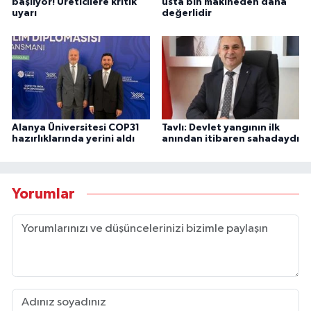
başlıyor! Üreticilere kritik
usta bin makineden daha
uyarı
değerlidir
Alanya Üniversitesi COP31
Tavlı: Devlet yangının ilk
hazırlıklarında yerini aldı
anından itibaren sahadaydı
Yorumlar