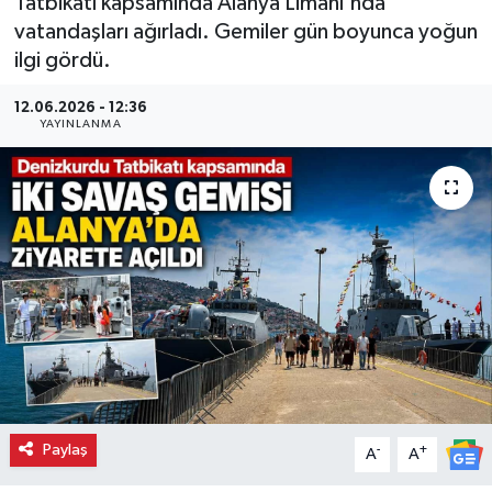
Tatbikatı kapsamında Alanya Limanı'nda
vatandaşları ağırladı. Gemiler gün boyunca yoğun
ilgi gördü.
12.06.2026 - 12:36
YAYINLANMA
Paylaş
-
+
A
A