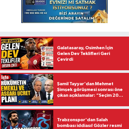
Galatasaray, Osimhen İçin
Gelen Dev Teklifleri Geri
Çevirdi
Şamil Tayyar'dan Mehmet
Şimşek görüşmesi sonrası öne
çıkan açıklamalar: “Seçim 2028
hedefiyle planlanıyor
Trabzonspor'dan Salah
bombası iddiası! Gözler resmi