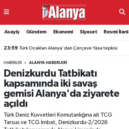
Asayiş
Antalya Nöbetçi Eczaneler
Asayiş
Gündem
Ekonomi
Siyaset
Resmi İlanl
Gündem
Antalya Hava Durumu
23:56
Alanya'da avokado hasadı başlıyor! Üreticilere kritik uyarı
Ekonomi
Antalya Namaz Vakitleri
HABERLER
ALANYA HABERLERI
Siyaset
Antalya Trafik Yoğunluk Haritası
Denizkurdu Tatbikatı
Resmi İlanlar
Süper Lig Puan Durumu ve Fikstür
kapsamında iki savaş
gemisi Alanya'da ziyarete
Alanyaspor
Tüm Manşetler
açıldı
Turizm
Son Dakika Haberleri
Türk Deniz Kuvvetleri Komutanlığına ait TCG
Tarsus ve TCG İmbat, Denizkurdu-2/2026
E-Gazete
Haber Arşivi