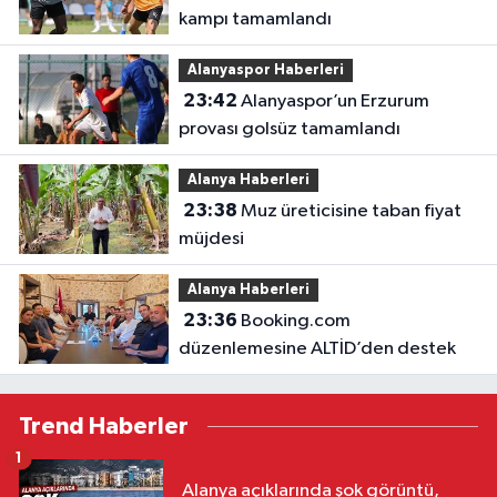
kampı tamamlandı
Alanyaspor Haberleri
23:42
Alanyaspor’un Erzurum
provası golsüz tamamlandı
Alanya Haberleri
23:38
Muz üreticisine taban fiyat
müjdesi
Alanya Haberleri
23:36
Booking.com
düzenlemesine ALTİD’den destek
Trend Haberler
1
Alanya açıklarında şok görüntü,