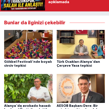
açıklamada
Bunlar da ilginizi çekebilir
Gökbel Festivali'nde boyalı
Türk Ocakları Alanya'dan
civciv tepkisi
Çerçeve Yasa tepkisi
Alanya'da avokado hasadı
AESOB Başkanı Dere: Bir