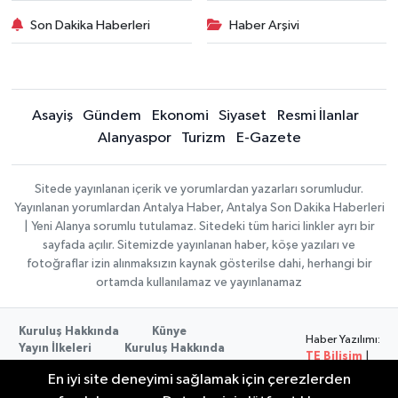
Son Dakika Haberleri
Haber Arşivi
Asayiş
Gündem
Ekonomi
Siyaset
Resmi İlanlar
Alanyaspor
Turizm
E-Gazete
Sitede yayınlanan içerik ve yorumlardan yazarları sorumludur.
Yayınlanan yorumlardan Antalya Haber, Antalya Son Dakika Haberleri
| Yeni Alanya sorumlu tutulamaz. Sitedeki tüm harici linkler ayrı bir
sayfada açılır. Sitemizde yayınlanan haber, köşe yazıları ve
fotoğraflar izin alınmaksızın kaynak gösterilse dahi, herhangi bir
ortamda kullanılamaz ve yayınlanamaz
Kuruluş Hakkında
Künye
Haber Yazılımı:
Yayın İlkeleri
Kuruluş Hakkında
TE Bilişim
|
Düzeltme Politikası
Veri Politikası
Copyright ©
En iyi site deneyimi sağlamak için çerezlerden
Kullanım Şartları
2026