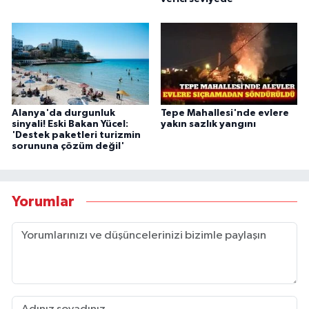
Alanya'da durgunluk
Tepe Mahallesi'nde evlere
sinyali! Eski Bakan Yücel:
yakın sazlık yangını
'Destek paketleri turizmin
sorununa çözüm değil'
Yorumlar