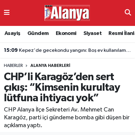
Asayiş
Antalya Nöbetçi Eczaneler
Asayiş
Gündem
Ekonomi
Siyaset
Resmi İlanl
Gündem
Antalya Hava Durumu
15:09
Kepez'de gecekondu yangını: Boş ev kullanılamaz hale geldi
Ekonomi
Antalya Namaz Vakitleri
HABERLER
ALANYA HABERLERI
Siyaset
Antalya Trafik Yoğunluk Haritası
CHP’li Karagöz’den sert
Resmi İlanlar
Süper Lig Puan Durumu ve Fikstür
çıkış: “Kimsenin kurultay
lütfuna ihtiyacı yok”
Alanyaspor
Tüm Manşetler
CHP Alanya İlçe Sekreteri Av. Mehmet Can
Turizm
Son Dakika Haberleri
Karagöz, parti içi gündeme bomba gibi düşen bir
açıklama yaptı.
E-Gazete
Haber Arşivi