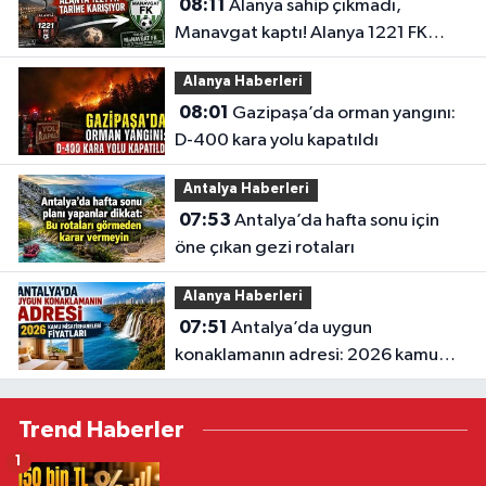
08:11
Alanya sahip çıkmadı,
Manavgat kaptı! Alanya 1221 FK
tarihe karışıyor
Alanya Haberleri
08:01
Gazipaşa’da orman yangını:
D-400 kara yolu kapatıldı
Antalya Haberleri
07:53
Antalya’da hafta sonu için
öne çıkan gezi rotaları
Alanya Haberleri
07:51
Antalya’da uygun
konaklamanın adresi: 2026 kamu
misafirhaneleri fiyatları
Trend Haberler
1