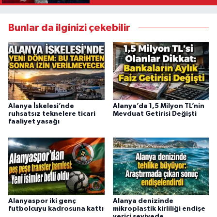
Bunlar da ilginizi çekebilir
Alanya İskelesi’nde
Alanya’da 1,5 Milyon TL’nin
ruhsatsız teknelere ticari
Mevduat Getirisi Değişti
faaliyet yasağı
Alanyaspor iki genç
Alanya denizinde
futbolcuyu kadrosuna kattı
mikroplastik kirliliği endişe
verici seviyede