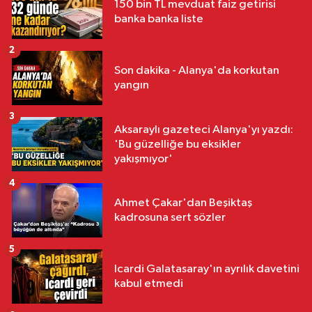
150 bin TL mevduat faiz getirisi
banka banka liste
2
Son dakika - Alanya'da korkutan
yangın
3
Aksaraylı gazeteci Alanya'yı yazdı:
'Bu güzelliğe bu eksikler
yakışmıyor'
4
Ahmet Çakar'dan Beşiktaş
kadrosuna sert sözler
5
Icardi Galatasaray'ın ayrılık davetini
kabul etmedi