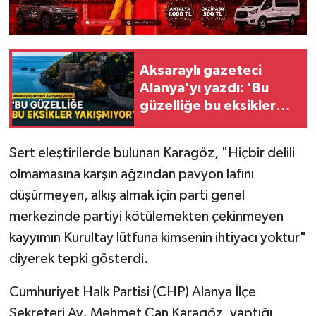
Aksaraylı gazeteci
Alanya'yı yazdı: 'Bu
güzelliğe bu eksikler
yakışmıyor'
Sert eleştirilerde bulunan Karagöz, "Hiçbir delili
olmamasına karşın ağzından pavyon lafını
düşürmeyen, alkış almak için parti genel
merkezinde partiyi kötülemekten çekinmeyen
kayyımın Kurultay lütfuna kimsenin ihtiyacı yoktur"
diyerek tepki gösterdi.
​Cumhuriyet Halk Partisi (CHP) Alanya İlçe
Sekreteri Av. Mehmet Can Karagöz, yaptığı