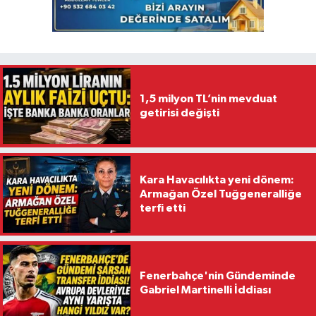
1,5 milyon TL’nin mevduat
getirisi değişti
Kara Havacılıkta yeni dönem:
Armağan Özel Tuğgeneralliğe
terfi etti
Fenerbahçe'nin Gündeminde
Gabriel Martinelli İddiası