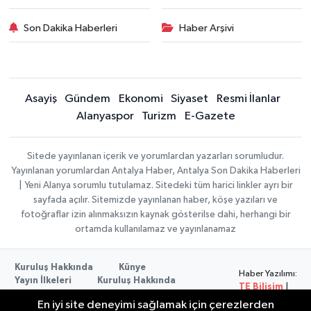
Son Dakika Haberleri
Haber Arşivi
Asayiş
Gündem
Ekonomi
Siyaset
Resmi İlanlar
Alanyaspor
Turizm
E-Gazete
Sitede yayınlanan içerik ve yorumlardan yazarları sorumludur.
Yayınlanan yorumlardan Antalya Haber, Antalya Son Dakika Haberleri
| Yeni Alanya sorumlu tutulamaz. Sitedeki tüm harici linkler ayrı bir
sayfada açılır. Sitemizde yayınlanan haber, köşe yazıları ve
fotoğraflar izin alınmaksızın kaynak gösterilse dahi, herhangi bir
ortamda kullanılamaz ve yayınlanamaz
Kuruluş Hakkında
Künye
Haber Yazılımı:
Yayın İlkeleri
Kuruluş Hakkında
TE Bilişim
|
Düzeltme Politikası
Veri Politikası
Copyright ©
En iyi site deneyimi sağlamak için çerezlerden
Kullanım Şartları