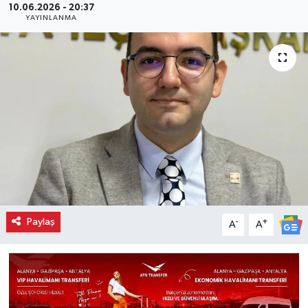
10.06.2026 - 20:37
YAYINLANMA
Paylaş
-
+
A
A