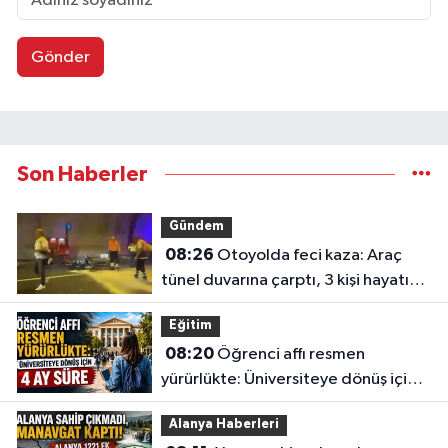
Gönder
Son Haberler
Gündem
08:26
Otoyolda feci kaza: Araç
tünel duvarına çarptı, 3 kişi hayatını
kaybetti
Eğitim
08:20
Öğrenci affı resmen
yürürlükte: Üniversiteye dönüş için 4
ay süre
Alanya Haberleri